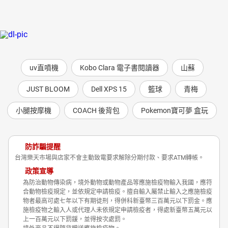
uv直噴機
Kobo Clara 電子書閱讀器
山蘇
JUST BLOOM
Dell XPS 15
籃球
青梅
小腿按摩機
COACH 後背包
Pokemon寶可夢 盒玩
防詐騙提醒
台灣樂天市場與店家不會主動致電要求解除分期付款、要求ATM轉帳。
政策宣導
為防治動物傳染病，境外動物或動物產品等應施檢疫物輸入我國，應符
合動物檢疫規定，並依規定申請檢疫。擅自輸入屬禁止輸入之應施檢疫
物者最高可處七年以下有期徒刑，得併科新臺幣三百萬元以下罰金。應
施檢疫物之輸入人或代理人未依規定申請檢疫者，得處新臺幣五萬元以
上一百萬元以下罰鍰，並得按次處罰。