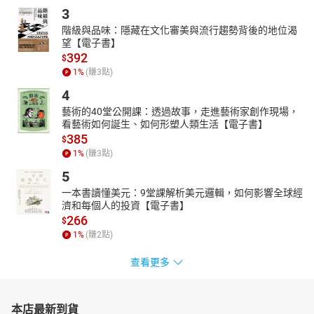
3
階級與品味：隱藏在文化審美與流行趨勢背後的地位渴
望【電子書】
392
$
1
%
(賺
3
點)
4
藝術的40堂公開課：透過故事，走進藝術家創作現場，
看藝術如何誕生、如何形塑人類生活【電子書】
385
$
1
%
(賺
3
點)
5
一本書讀懂美元：9堂課解析美元邏輯，如何影響全球經
濟和每個人的投資【電子書】
266
$
1
%
(賺
2
點)
查看更多
本店最新到貨