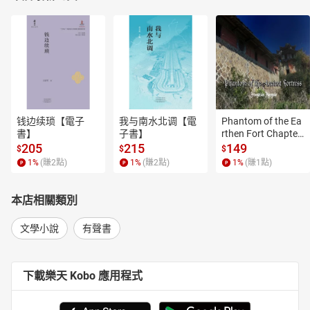
钱边续琐【電子
我与南水北调【電
Phantom of the Ea
書】
子書】
rthen Fort Chapter
 4【有聲書】
205
215
149
$
$
$
1
%
(賺
2
點)
1
%
(賺
2
點)
1
%
(賺
1
點)
本店相關類別
文學小說
有聲書
下載樂天 Kobo 應用程式