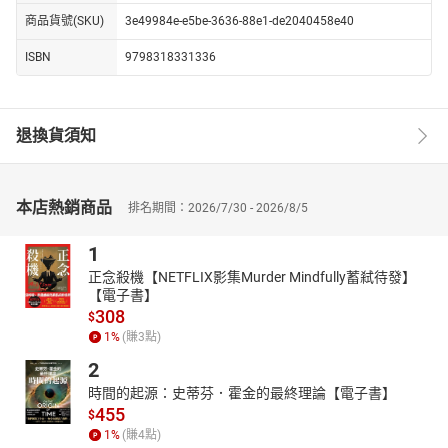
商品貨號(SKU)
3e49984e-e5be-3636-88e1-de2040458e40
ISBN
9798318331336
退換貨須知
本店熱銷商品
排名期間：2026/7/30 - 2026/8/5
1
正念殺機【NETFLIX影集Murder Mindfully蓄弒待發】
【電子書】
308
$
1
%
(賺
3
點)
2
時間的起源：史蒂芬．霍金的最終理論【電子書】
455
$
1
%
(賺
4
點)