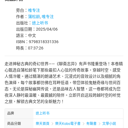
旁白：
唯专注
作者：
蒲松龄
,
唯专注
出版社：
途上听书
出版日期：2025/04/06
語言：中文
ISBN：9798318331336
時長：07:37:26
走进神秘古典的奇幻世界——《聊斋志异》有声书隆重登场！本卷精
心甄选自蒲松龄笔下那些最扣人心弦的传奇故事，穿越时空、感受
人情冷暖。通过精湛的朗诵艺术、沉浸式的音效设计以及细腻的角
色演绎，每个故事都仿佛在耳畔低语，带您体验鬼魅奇缘与世间百
态。无论是探秘幽冥传说，还是品味古人智慧，这一卷都将成为您
夜深人静时最温暖、最震撼的陪伴。立即开启这段跨越时空的听觉
之旅，解锁古典文艺的全新魅力！
品牌
途上听书
商品分類
樂天首頁
樂天Kobo電子書
有聲書
文學小說