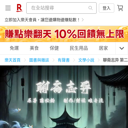
登入
立即加入樂天會員，讓您邊購物邊賺點數！
購物網分類
免運
美食
保健
民生用品
居家
3C
樂天首頁
圖書與雜誌
有聲書
文學小說
聊斋志异 第
天天免運
美食蛋糕
養生保健
民生用品
居家生活
3C家電
運動休閒
親子玩具
女裝
男裝
化妝保養
情趣用品