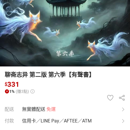
日本購物
電子/紙本書
HOT
聊斋志异 第二版 第六季【有聲書】
331
$
1%
(賺3點)
配送
無實體配送
免運
付款
信用卡／LINE Pay／AFTEE／ATM