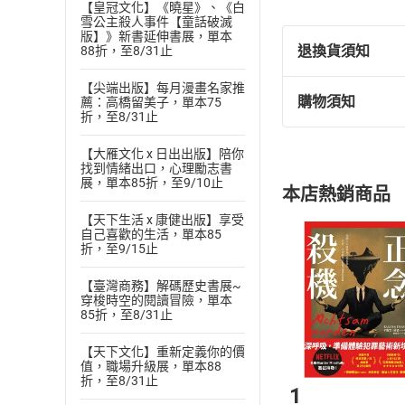
【皇冠文化】《曉星》、《白
雪公主殺人事件【童話破滅
版】》新書延伸書展，單本
退換貨須知
88折，至8/31止
【尖端出版】每月漫畫名家推
購物須知
薦：高橋留美子，單本75
退換貨規定：
折，至8/31止
(
一
)
依
消費
【大雁文化 x 日出出版】陪你
內容或一經提
找到情緒出口，心理勵志書
購書須知
定。
展，單本85折，至9/10止
本店熱銷商品
(
二
)
消費者
【天下生活 x 康健出版】享受
且已下載
/
存
挑選
商
自己喜歡的生活，單本85
退貨方式：您
折，至9/15止
Choose
貨」，本店鋪
【臺灣商務】解碼歷史書展~
請注意，樂天
穿梭時空的閱讀冒險，單本
購書後，
85折，至8/31止
【天下文化】重新定義你的價
Step1
值，職場升級展，單本88
折，至8/31止
1