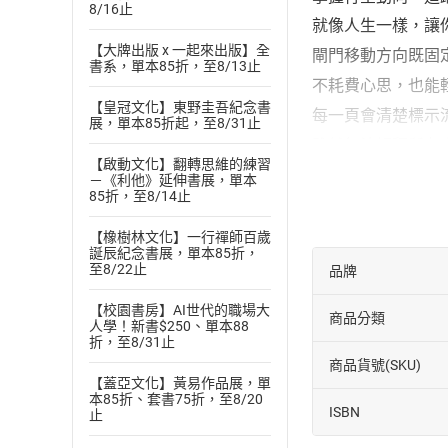
8/16止
就像人生一樣，讓
【大牌出版 x 一起來出版】全
閘門移動方向既固
書系，單本85折，至8/13止
不耗費心思，也能
【皇冠文化】東野圭吾紀念書
每一頁會清楚標示
展，單本85折起，至8/31止
雖然無法解釋所有
【啟動文化】翻轉思維的練習
更能具體實踐「回
－《利他》延伸書展，單本
85折，至8/14止
◎
更有意識覺察：
許多專家都注意到
【橡樹林文化】一行禪師百歲
誕辰紀念書展，單本85折，
特地標示行星逆行
至8/22止
品牌
◎
不只是日誌，更
【校園書房】AI世代的職場大
商品分類
除了有13個月的
人學！新書$250、單本88
折，至8/31止
輪迴交叉、通道、閘
商品貨號(SKU)
內文收錄「曼陀羅
【蓋亞文化】黃易作品展，單
本85折、套書75折，至8/20
無論你是人類圖初
ISBN
止
這是一本全彩的精