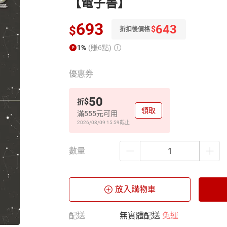
【電子書】
693
643
$
$
折扣後價格
1%
(賺6點)
優惠券
50
$
折
領取
滿555元可用
2026/08/09 15:59
截止
數量
放入購物車
配送
無實體配送
免運