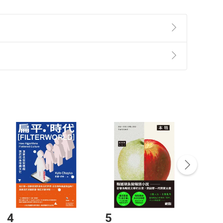
準則
第
2
條第
5
款之規定，「非以有形媒介提供之數位
，不適用消保法第
19
條第
1
項七日內無條件退貨之規
非以有形媒介提供之數位內容，消費者同意若訂購後
付款
方式
完成
訂單
中點選「瀏覽訂單明細」
>
「申請取消訂單
/
退
Payment
Complete
/退貨。
登入帳號，下載書籍後看書
4
5
6