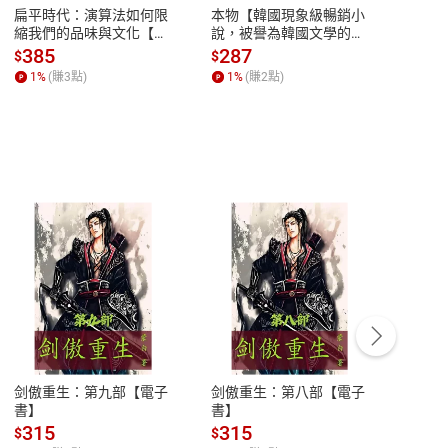
扁平時代：演算法如何限
本物【韓國現象級暢銷小
蛋白
縮我們的品味與文化【電
說，被譽為韓國文學的未
版）─
子書】
來】【電子書】
秘密
385
287
24
$
$
$
一本
1
%
(賺
3
點)
1
%
(賺
2
點)
1
%
客服資訊
豫期
服務時間：週一到週五 10:00-12:00、
易解
13:00-17:00 (國定假日及例假日休息)
剑傲重生：第九部【電子
剑傲重生：第八部【電子
潜水史
品性
客服電話：0080-1857077
書】
書】
andari
al) Sc
請參
客服信箱：
聯絡店家
315
315
13
$
$
$
r【電