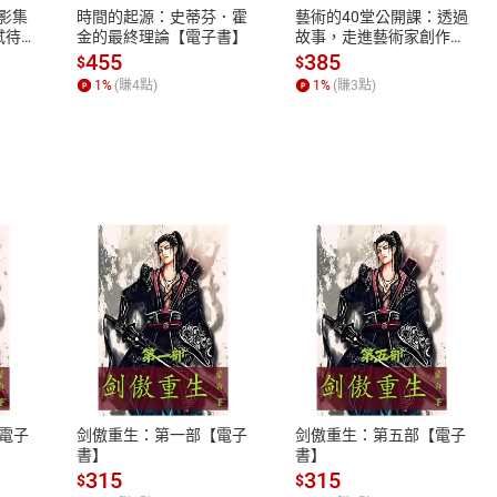
X影集
時間的起源：史蒂芬．霍
藝術的40堂公開課：透過
蓄弒待
金的最終理論【電子書】
故事，走進藝術家創作現
場，看藝術如何誕生、如
455
385
$
$
何形塑人類生活【電子
1
%
(賺
4
點)
1
%
(賺
3
點)
書】
式
退換貨規範
、LINE PAY、AFTEE
本店是否提供消費者保護法七日猶
之權利，遽消費者保護法及通訊交
電子
剑傲重生：第一部【電子
剑傲重生：第五部【電子
除權合理例外情事適用準則，依商
書】
書】
質各有不同規定。詳細退換貨說明
315
315
$
$