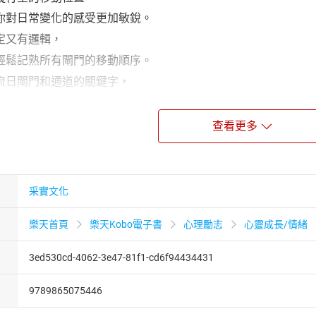
你對日常變化的感受更加敏銳。
定又有邏輯，
輕鬆記熟所有閘門的移動順序。
流日閘門和通道的關鍵字，
事，但會跟你一天所發生的事息息相關，
到內在權威與策略」，活出真正的自己。
查看更多
行星逆行
，行星逆行對人們的影響，
的橢圓形箭頭。
采實文化
有專業知識
樂天首頁
樂天Kobo電子書
心理勵志
心靈成長/情緒
流日圖，還附有人類圖專業知識的關鍵字索引：
門、384條爻、人類圖四等分、通道群……
3ed530cd-4062-3e47-81f1-cd6f94434431
十六神界」和「曼陀羅基因密碼子」，
學者或專業分析師，都是很好學習的工具。
9789865075446
美日誌，願宇宙神力與你同在！