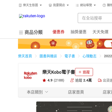
樂天生態圈
我要開店
網站導覽
購
優惠券
抽獎優惠
天天免運
商品分類
20
樂天首頁
圖書與雜誌
電子書
心理勵志
樂天Kobo電子書
追蹤
4.9
(2188)
追蹤
2.4萬
出貨
本店類別
店家首頁
店家