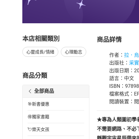
本店相關類別
商品詳情
心靈成長/情緒
心理勵志
作者：
拉．烏盧
出版社：
采實
出版日期：202
商品分類
語言：中文
ISBN：97898
全部商品
檔案格式：EP
閱讀裝置：閱讀器
🎯新書優惠
🉐獨家書籍
★
專為人類圖初學
不需要網路、不必
💘樂天女孩
靜觀宇宙星辰帶來