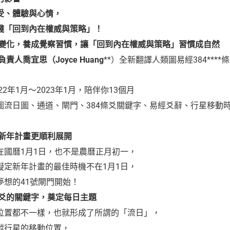
受、體驗與心情，
踐「回到內在權威與策略」！
變化，養成覺察習慣，讓「回到內在權威與策略」習慣成自然
人喬宜思（Joyce Huang
**）全新翻譯人類圖易經384****條
22年1月～2023年1月，陪伴你13個月
圖流日圖、通道、閘門、384條爻關鍵字、易經爻辭、行星移動
新年計畫更順利展開
在國曆1月1日，也不是農曆正月初一，
擬定新年計畫的最佳時機不在1月1日，
夢想的41號閘門開始！
爻的關鍵字，奠定每日主題
位置都不一樣，也就形成了所謂的「流日」，
蹤行星的移動位置，