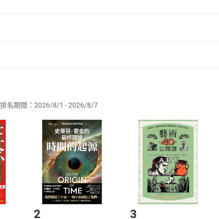
者保護法
第
19
條第
1
項後段
暨
通訊交易解除權合理例外情事適用
供即為完成之線上服務，經消費者事先同意始提供。」 之商品
排名期間：2026/8/1 - 2026/8/7
訂購本店鋪之商品即代表知悉本店鋪所銷售之商品為電子書，屬
取電子書，不得請求退貨退款。
品
放入
購物車
登入
帳號
欲取消訂單或辦理退貨時，請登入樂天市場，並於「我的訂單」
Shopping cart
Login
將依您的申請進行審核，待審核通過後將為您辦理退款事宜。
市場須以整筆訂單為單位進行取消/退貨，恕無法以單支商品取消
如何開始使用？
.選擇閱讀載具
Step2.
2
3