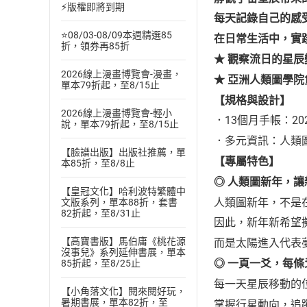
⚡版權即將到期
每天記錄自己的感
⭐08/03-08/09本週精選85
在日常生活中，實
折，領券再85折
★
觀察流日的星辰
2026線上漫畫博覽會-漫畫，
★
亞洲人類圖學院負責
單本79折起，至8/15止
【規格與設計】
2026線上漫畫博覽會-輕小
．13個月手帳：20
說，單本79折起，至8/15止
．多元資訊：人類
【臉譜出版】出版社推薦，單
【專屬特色】
本85折，至8/8止
◎
人類圖新年，讓
【皇冠文化】哈利波特繁體中
人類圖新年，不是
文版系列，單本88折，套書
82折起，至8/31止
因此，新年新希望
【高寶書版】馬伯庸《桃花源
而是太陽進入代表
沒事兒》系列延伸書展，單本
◎
一頁一爻，每條
85折起，至8/25止
每一天星辰移動的
【小角落文化】閱來閱好玩，
暑期書展，單本82折，至
掌握行星動向，追