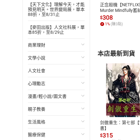
【天下文化】理解今天，才能
正念殺機【NETFLI
預見明天。世界變局展，單本
Murder Mindfully
88折，至8/31止
發】【電子書】
308
$
1
%
(賺
3
點)
【麥田出版】人文社科展，單
本85折，至8/29止
商業理財
本店最新到貨
文學小說
投資理財
人文社會
經濟/趨勢
歐美文學
心理勵志
財務/金融
日本文學
國際關係
漫畫/輕小說/圖文書
管理/領導
韓國文學
政治
心靈成長/情緒
付款方
親子教養
職場工作術
華文文學
社會科學
人際關係
輕小說
ATM轉帳、信用卡
生活風格
成功法
經典文學
台灣/中國歷史
兩性關係
奇幻/科幻
教育現場
剑傲重生：第七部【
書】
315
醫療保健
行銷/廣告
成長/家庭生活小說
日/韓歷史
心理學
愛情故事
兒童文學/故事
飲食/食譜
$