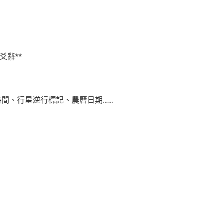
爻辭**
時間、行星逆行標記、農曆日期……