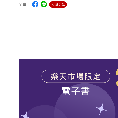
分享：
賺分紅