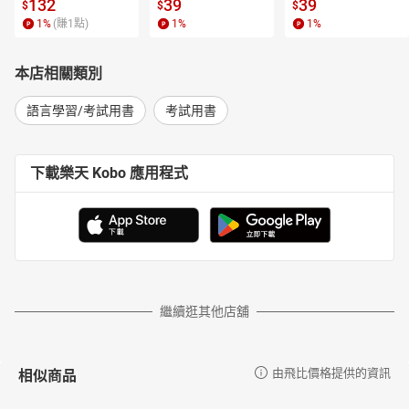
l.6【有聲書】
書】
【電子書】
132
39
39
$
$
$
1
%
(賺
1
點)
1
%
1
%
本店相關類別
語言學習/考試用書
考試用書
下載樂天 Kobo 應用程式
繼續逛其他店舖
相似商品
由飛比價格提供的資訊