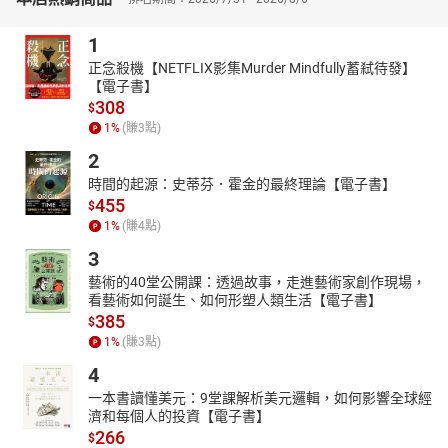
1
正念殺機【NETFLIX影集Murder Mindfully蓄弒待發】
【電子書】
308
$
1
%
(賺
3
點)
2
時間的起源：史蒂芬．霍金的最終理論【電子書】
455
$
1
%
(賺
4
點)
3
藝術的40堂公開課：透過故事，走進藝術家創作現場，
看藝術如何誕生、如何形塑人類生活【電子書】
385
$
1
%
(賺
3
點)
4
一本書讀懂美元：9堂課解析美元邏輯，如何影響全球經
濟和每個人的投資【電子書】
266
$