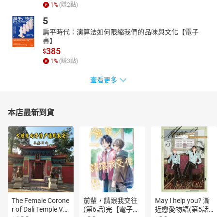
1
%
(賺
2
點)
5
扁平時代：演算法如何限縮我們的品味與文化【電子
書】
385
$
1
%
(賺
3
點)
查看更多
本店最新到貨
The Female Corone
前輩，請跟我交往
May I help you? 漸
r of Dali Temple Vo
(第6話)完【電子
近戀愛物語(第5話)