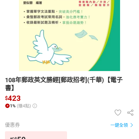
日本購物
電子/紙本書
HOT
108年郵政英文勝經[郵政招考](千華)【電子
書】
423
$
1%
(賺4點)
優惠券
一鍵全領