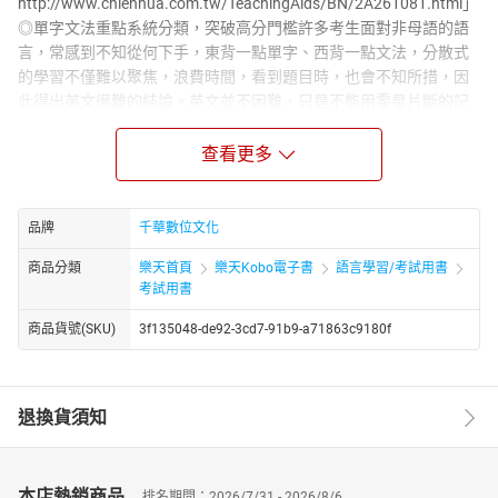
http://www.chienhua.com.tw/TeachingAids/BN/2A261081.html」
◎單字文法重點系統分類，突破高分門檻許多考生面對非母語的語
言，常感到不知從何下手，東背一點單字、西背一點文法，分散式
的學習不僅難以聚焦，浪費時間，看到題目時，也會不知所措，因
此得出英文很難的結論。英文並不困難，只是不能用零星片斷的記
憶去理解，所以需要有系統的分類整理，本書歸納整理常考的單字
重點及詞類變化方式、文法演練、閱讀翻譯，考生只要依照作者編
查看更多
排順序多加練習，可從中加強理解與記憶。◎彙整郵政考試常用名
詞，強化應考實力為使考生在郵政考試中獲得高分，編者特別收集
郵政相關的常用字彙、英文國名、地名譯寫原則、街道名稱英譯摘
品牌
千華數位文化
錄等，做一統整。也將所有曾考過的以及重要的單字、片語、文
商品分類
樂天首頁
樂天Kobo電子書
語言學習/考試用書
法、句型、會話、綜合測驗等重新編寫彙整，以方便考生閱讀，強
考試用書
化應考實力。 ◎收錄最新試題及寫析，掌握命題趨勢要能掌握考試
的得分關鍵，除了平時的努力、熟讀課文內容外，最重要的是練習
商品貨號(SKU)
3f135048-de92-3cd7-91b9-a71863c9180f
歷屆考題，因此本書在書末收錄了收錄中華郵政近年與最新試題，
題題均由名師為考生詳盡解析，考生可藉由老師的解析來理解考試
的重點與脈絡，如此一來，在考場上更能得心應手，獲取高分﹗
退換貨須知
本店熱銷商品
排名期間：2026/7/31 - 2026/8/6