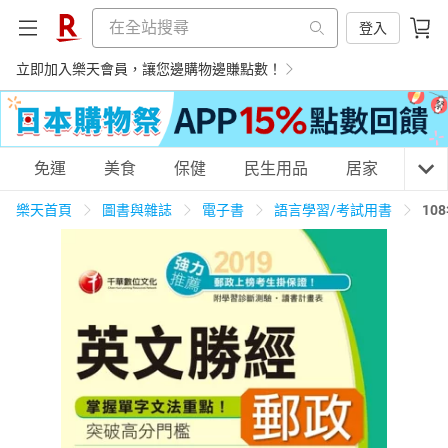
登入
立即加入樂天會員，讓您邊購物邊賺點數！
購物網分類
免運
美食
保健
民生用品
居家
3C
樂天首頁
圖書與雜誌
電子書
語言學習/考試用書
10
天天免運
美食蛋糕
養生保健
民生用品
居家生活
3C家電
運動休閒
親子玩具
女裝
男裝
化妝保養
情趣用品