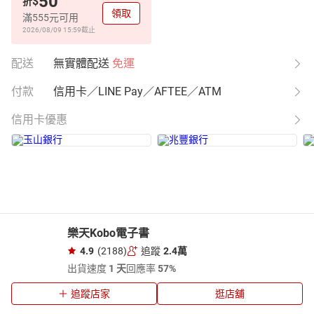
50
$
折
領取
滿555元可用
2026/08/09 15:59
截止
配送
無實體配送
免運
付款
信用卡／LINE Pay／AFTEE／ATM
信用卡優惠
樂天Kobo電子書
4.9
(2188)
追蹤
2.4萬
出貨速度
1 天
回應率
57%
追蹤店家
逛店舖