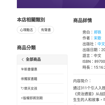
本店相關類別
商品詳情
心理勵志
有聲書
旁白：
郑铁
作者：
宋歌
出版社：
中文
商品分類
出版日期：202
語言：中文
全部商品
ISBN：89700
時長：15:16:
🎯新書優惠
🉐獨家書籍
内容简介：
通过311个引人
💘樂天女孩
《资治通鉴》从战国
⚡版權即將到期
生生的人和故事，可