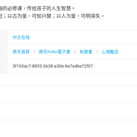
袖的必修课，传给孩子的人生智慧。
冠；以古为鉴，可知兴替；以人为鉴，可明得失。
中文在线
樂天首頁
樂天Kobo電子書
有聲書
心理勵志
3f193ac7-8853-3638-a30e-9a7a4be72f07
者保護法
第
19
條第
1
項後段
暨
通訊交易解除權合理例外情事適用
供即為完成之線上服務，經消費者事先同意始提供。」 之商品