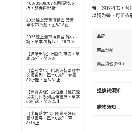
。
⭐08/03-08/09本週精選85
帝王的教科书，领
折，領券再85折
以铜为鉴，可正衣
2026線上漫畫博覽會-漫畫，
單本79折起，至8/15止
品牌
2026線上漫畫博覽會-輕小
說，單本79折起，至8/15止
商品分類
【臉譜出版】出版社推薦，單
本85折，至8/8止
商品貨號(SKU)
【皇冠文化】哈利波特繁體中
文版系列，單本88折，套書
82折起，至8/31止
退換貨須知
【高寶書版】馬伯庸《桃花源
沒事兒》系列延伸書展，單本
85折起，至8/25止
購物須知
退換貨規定：
【小角落文化】閱來閱好玩，
(
一
)
依
消費
暑期書展，單本82折，至
8/16止
內容或一經提
購書須知
定。