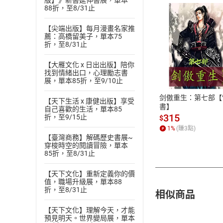
版】》新書延伸書展，單本
88折，至8/31止
【尖端出版】每月漫畫名家推
薦：高橋留美子，單本75
折，至8/31止
付款方
【大雁文化 x 日出出版】陪你
找到情緒出口，心理勵志書
ATM轉帳、信用卡
展，單本85折，至9/10止
剑傲重生：第七部【
【天下生活 x 康健出版】享受
書】
自己喜歡的生活，單本85
315
折，至9/15止
$
1
%
(賺
3
點)
【臺灣商務】解碼歷史書展~
穿梭時空的閱讀冒險，單本
85折，至8/31止
【天下文化】重新定義你的價
值，職場升級展，單本88
折，至8/31止
相似商品
【天下文化】理解今天，才能
預見明天。世界變局展，單本