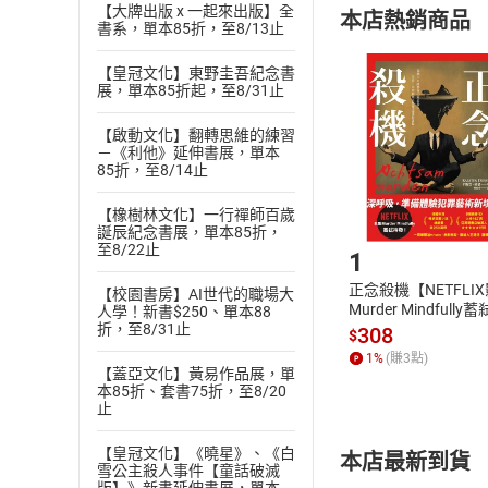
【大牌出版 x 一起來出版】全
本店熱銷商品
(
二
)
消費者
書系，單本85折，至8/13止
且已下載
/
存
挑選
商
【皇冠文化】東野圭吾紀念書
退貨方式：您
展，單本85折起，至8/31止
Choose
貨」，本店鋪
【啟動文化】翻轉思維的練習
請注意，樂天
－《利他》延伸書展，單本
購書後，
85折，至8/14止
【橡樹林文化】一行禪師百歲
Step1
誕辰紀念書展，單本85折，
至8/22止
1
正念殺機【NETFLI
【校園書房】AI世代的職場大
Murder Mindfully
人學！新書$250、單本88
折，至8/31止
發】【電子書】
308
$
1
%
(賺
3
點)
【蓋亞文化】黃易作品展，單
本85折、套書75折，至8/20
止
【皇冠文化】《曉星》、《白
本店最新到貨
雪公主殺人事件【童話破滅