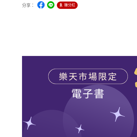
分享：
賺分紅