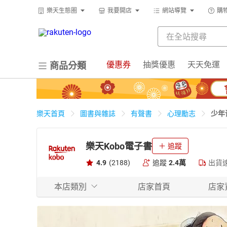
樂天生態圈
我要開店
網站導覽
購
優惠券
抽獎優惠
天天免運
商品分類
少年
樂天首頁
圖書與雜誌
有聲書
心理勵志
樂天Kobo電子書
追蹤
4.9
(2188)
追蹤
2.4萬
出貨
本店類別
店家首頁
店家