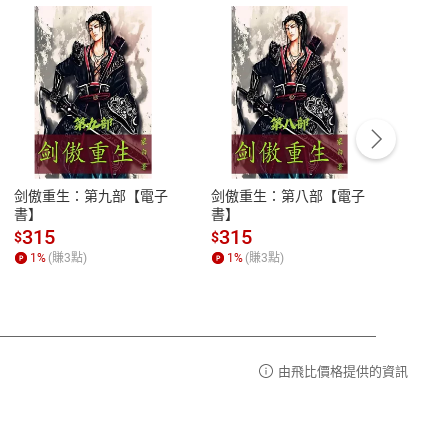
客服資訊
豫期
服務時間：週一到週五 10:00-12:00、
易解
13:00-17:00 (國定假日及例假日休息)
剑傲重生：第九部【電子
剑傲重生：第八部【電子
潜水史
品性
客服電話：0080-1857077
書】
書】
andari
al) Sc
請參
客服信箱：
聯絡店家
315
315
13
$
$
$
r【電
1
%
(賺
3
點)
1
%
(賺
3
點)
1
%
由飛比價格提供的資訊