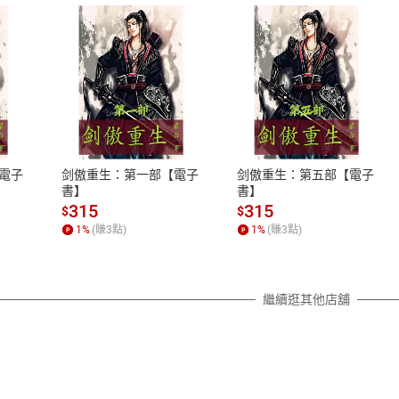
式
退換貨規範
、LINE PAY、AFTEE
本店是否提供消費者保護法七日猶
之權利，遽消費者保護法及通訊交
電子
剑傲重生：第一部【電子
剑傲重生：第五部【電子
除權合理例外情事適用準則，依商
書】
書】
質各有不同規定。詳細退換貨說明
315
315
$
$
照各商品說明。
1
%
(賺
3
點)
1
%
(賺
3
點)
詳細說明
繼續逛其他店舖