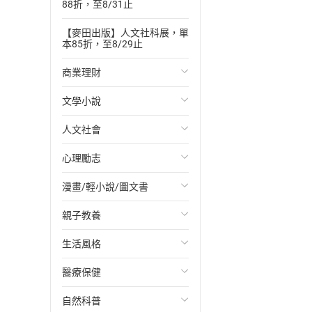
88折，至8/31止
【麥田出版】人文社科展，單
本85折，至8/29止
商業理財
文學小說
投資理財
人文社會
經濟/趨勢
歐美文學
心理勵志
財務/金融
日本文學
國際關係
漫畫/輕小說/圖文書
管理/領導
韓國文學
政治
心靈成長/情緒
親子教養
職場工作術
華文文學
社會科學
人際關係
輕小說
生活風格
成功法
經典文學
台灣/中國歷史
兩性關係
奇幻/科幻
教育現場
醫療保健
行銷/廣告
成長/家庭生活小說
日/韓歷史
心理學
愛情故事
兒童文學/故事
飲食/食譜
自然科普
傳記
懸疑/推理小說
其他歷史/史學
職場/社會寫實
兒童科普/學習
健身/美顏
健康/養生