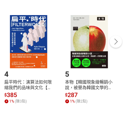
非以有形媒介提供之數位內容，消費者同意若訂購後
付款
方式
完成
訂單
中點選「瀏覽訂單明細」
>
「申請取消訂單
/
退
Payment
Complete
/退貨。
登入帳號，下載書籍後看書
4
5
6
扁平時代：演算法如何限
本物【韓國現象級暢銷小
蛋白
縮我們的品味與文化【電
說，被譽為韓國文學的未
版）─
子書】
來】【電子書】
秘密
385
287
24
$
$
$
一本
1
%
(賺
3
點)
1
%
(賺
2
點)
1
%