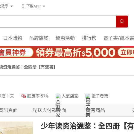
物教學
下載APP
日本購物
品牌旗艦
優惠活動
排行榜
電子書/紙本
读资治通鉴：全四册【有聲書】
速度
1 天
回應率
57%
人氣店家
電子發票
資訊頁面
配送與付款頁面
所有商品
少年读资治通鉴：全四册【有