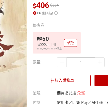
406
$
$
564
1%
(賺4點)
優惠券
50
$
折
領取
滿555元可用
2026/08/09 15:59
截止
數量
放入購物車
配送
無實體配送
免運
付款
信用卡／LINE Pay／AFTEE／