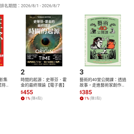
排名期間：2026/8/1 - 2026/8/7
訂購本店鋪之商品即代表知悉本店鋪所銷售之商品為電子書，屬
取電子書，不得請求退貨退款。
品
放入
購物車
登入
帳號
欲取消訂單或辦理退貨時，請登入樂天市場，並於「我的訂單」
Shopping cart
Login
將依您的申請進行審核，待審核通過後將為您辦理退款事宜。
市場須以整筆訂單為單位進行取消/退貨，恕無法以單支商品取消
如何開始使用？
.選擇閱讀載具
Step2.
2
3
X影集
時間的起源：史蒂芬．霍
藝術的40堂公開課：透過
蓄弒待
金的最終理論【電子書】
故事，走進藝術家創作現
場，看藝術如何誕生、如
455
385
$
$
何形塑人類生活【電子
1
%
(賺
4
點)
1
%
(賺
3
點)
書】