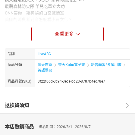
最萌森林防火隊 羊兒吃草立大功
CNN帶你一窺神祕的白宮戰情室
美國的消費者到底怎麼看小費文化？
全方位理解CNN：瓦格納首腦普里格津墜機身亡
新聞片語通：（常搭機旅遊的）富豪一族
查看更多
CNN主編教你唸：機上必備單字
單字聯想地圖：機場英語
擺脫長途搭機腰痠背痛有妙方！
品牌
LiveABC
中風患者的曙光 腦部深層刺激術
商品分類
樂天首頁
樂天Kobo電子書
語言學習/考試用書
令人屏息的絕美AI藝術
英語學習
重現五千年「冰人奧茲」木乃伊新容貌
籌備二十年──大埃及博物館搶先看！
商品貨號(SKU)
3f22f66d-3c94-3eca-bd23-8787b4ec78e7
熱門強片：拿破崙
★電子書無提供點讀功能及互動學習軟體下載。
退換貨須知
本店熱銷商品
排名期間：2026/8/1 - 2026/8/7