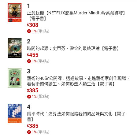
1
正念殺機【NETFLIX影集Murder Mindfully蓄弒待發】
【電子書】
308
$
1
%
(賺
3
點)
2
時間的起源：史蒂芬．霍金的最終理論【電子書】
455
$
1
%
(賺
4
點)
3
藝術的40堂公開課：透過故事，走進藝術家創作現場，
看藝術如何誕生、如何形塑人類生活【電子書】
385
$
1
%
(賺
3
點)
4
扁平時代：演算法如何限縮我們的品味與文化【電子
書】
385
$
1
%
(賺
3
點)