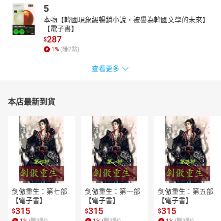
5
本物【韓國現象級暢銷小說，被譽為韓國文學的未來】
【電子書】
287
$
1
%
(賺
2
點)
查看更多
本店最新到貨
剑傲重生：第七部
剑傲重生：第一部
剑傲重生：第五部
【電子書】
【電子書】
【電子書】
315
315
315
$
$
$