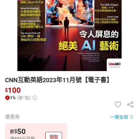
日本購物
電子/紙本書
HOT
CNN互動英語2023年11月號【電子書】
100
$
1%
(賺1點)
優惠券
一鍵全領
50
$
折
領取
滿555元可用