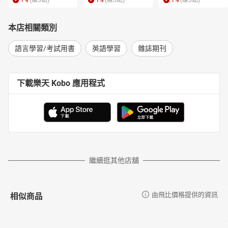
1
%
(賺
3
點)
1
%
(賺
3
點)
1
%
(賺
3
點)
本店相關類別
語言學習/考試用書
英語學習
雜誌期刊
下載樂天 Kobo 應用程式
繼續逛其他店舖
相似商品
由飛比價格提供的資訊