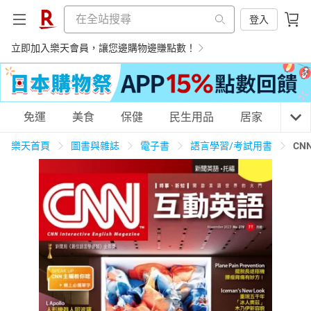
登入
立即加入樂天會員，讓您邊購物邊賺點數！
購物網分類
免運
美食
保健
民生用品
居家
3C
樂天首頁
圖書與雜誌
電子書
語言學習/考試用書
CN
天天免運
美食蛋糕
養生保健
民生用品
居家生活
3C家電
運動休閒
親子玩具
女裝
男裝
化妝保養
情趣用品