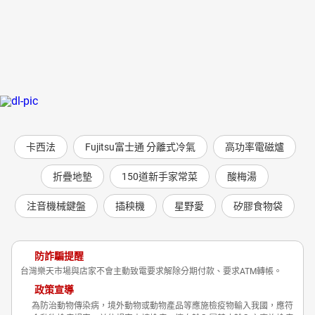
卡西法
Fujitsu富士通 分離式冷氣
高功率電磁爐
折疊地墊
150道新手家常菜
酸梅湯
注音機械鍵盤
插秧機
星野愛
矽膠食物袋
防詐騙提醒
台灣樂天市場與店家不會主動致電要求解除分期付款、要求ATM轉帳。
政策宣導
為防治動物傳染病，境外動物或動物產品等應施檢疫物輸入我國，應符