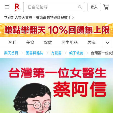
登入
立即加入樂天會員，讓您邊購物邊賺點數！
購物網分類
免運
美食
保健
民生用品
居家
3C
樂天首頁
圖書與雜誌
有聲書
親子教養
台灣第一位女
天天免運
美食蛋糕
養生保健
民生用品
居家生活
3C家電
運動休閒
親子玩具
女裝
男裝
化妝保養
情趣用品