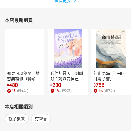
查看更多
本店最新到貨
如果可以簡單，誰
我們的夏天，剛剛
船山易學（下冊）
想要複雜（暢銷經
好：她以為自己只
【電子書】
典新編版）【電子
是逃離一段失敗的
480
200
756
$
$
$
書】
愛，卻在薰衣草盛
1
%
(賺
4
點)
1
%
(賺
2
點)
1
%
(賺
7
點)
開的山裡，重新學
會愛人，也學會把
自己留在幸福裡。
本店相關類別
【電子書】
親子教養
有聲書