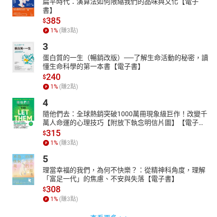
扁平時代：演算法如何限縮我們的品味與文化【電子
書】
385
$
1
%
(賺
3
點)
3
蛋白質的一生（暢銷改版）──了解生命活動的秘密，讀
懂生命科學的第一本書【電子書】
240
$
1
%
(賺
2
點)
4
隨他們去：全球熱銷突破1000萬冊現象級巨作！改變千
萬人命運的心理技巧【附放下執念明信片圖】【電子
書】
315
$
1
%
(賺
3
點)
5
理當幸福的我們，為何不快樂？：從精神科角度，理解
「富足一代」的焦慮、不安與失落【電子書】
308
$
1
%
(賺
3
點)