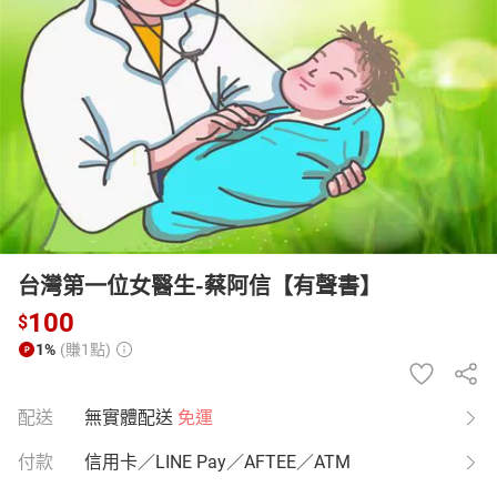
日本購物
電子/紙本書
HOT
台灣第一位女醫生-蔡阿信【有聲書】
100
$
1%
(賺1點)
配送
無實體配送
免運
付款
信用卡／LINE Pay／AFTEE／ATM