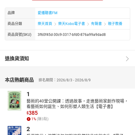
起討論、分享、理解生命中的奧妙，建構生命的價值、意義和生活
方式。
品牌
愛播聽書FM
商品分類
樂天首頁
樂天Kobo電子書
有聲書
親子教養
商品貨號(SKU)
3f60f45d-30c9-3317-bfd0-876a99a9dad8
退換貨須知
本店熱銷商品
排名期間：2026/8/3 - 2026/8/9
1
藝術的40堂公開課：透過故事，走進藝術家創作現場，
看藝術如何誕生、如何形塑人類生活【電子書】
385
$
1
%
(賺
3
點)
2