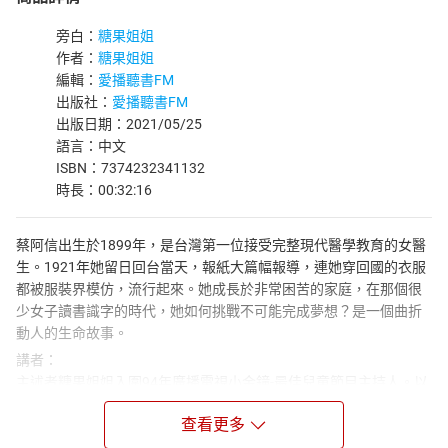
旁白：
糖果姐姐
作者：
糖果姐姐
編輯：
愛播聽書FM
出版社：
愛播聽書FM
出版日期：2021/05/25
語言：中文
ISBN：7374232341132
時長：00:32:16
蔡阿信出生於1899年，是台灣第一位接受完整現代醫學教育的女醫
生。1921年她留日回台當天，報紙大篇幅報導，連她穿回國的衣服
都被服裝界模仿，流行起來。她成長於非常困苦的家庭，在那個很
少女子讀書識字的時代，她如何挑戰不可能完成夢想？是一個曲折
動人的生命故事。
講者：
主述者糖果姐姐入圍94年廣播電視小金鐘-最佳兒童節目主持人。以
角色扮演呈現戲劇故事，配樂音效恰如其分，緊湊悅耳又好聽。每
查看更多
集附「甜蜜叮嚀」，啟迪小朋友的生命智慧及教導生活習慣。糖果
姐姐所說的故事，期望可以帶動所有陪伴孩子成長的大人和孩子一