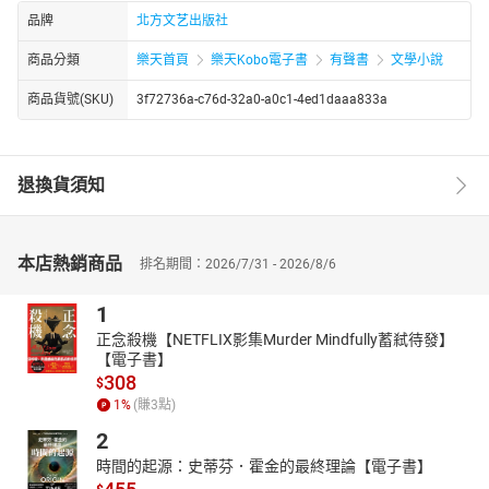
品牌
北方文艺出版社
商品分類
樂天首頁
樂天Kobo電子書
有聲書
文學小說
商品貨號(SKU)
3f72736a-c76d-32a0-a0c1-4ed1daaa833a
退換貨須知
本店熱銷商品
排名期間：2026/7/31 - 2026/8/6
1
正念殺機【NETFLIX影集Murder Mindfully蓄弒待發】
【電子書】
308
$
1
%
(賺
3
點)
2
時間的起源：史蒂芬．霍金的最終理論【電子書】