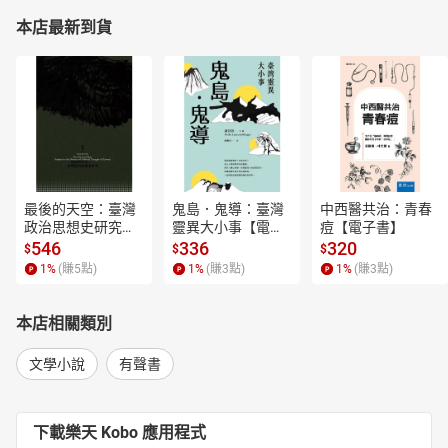
本店最新到貨
最後的天空：臺灣
鬼島．鬼導：臺灣
中西醫共治：青春
政治思想史研究
靈異大小事【電子
痘【電子書】
【電子書】
書】
546
336
320
$
$
$
1
%
(賺
5
點)
1
%
(賺
3
點)
1
%
(賺
3
點)
本店相關類別
文學小說
有聲書
下載樂天 Kobo 應用程式