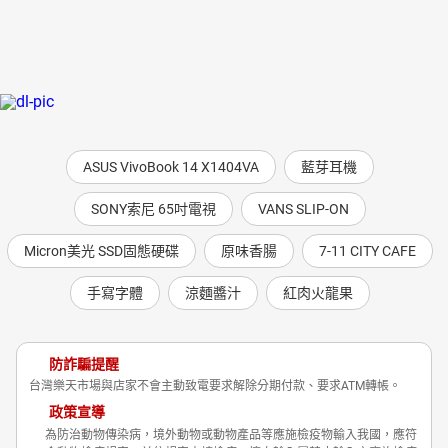
ASUS VivoBook 14 X1404VA
藍芽耳機
SONY索尼 65吋電視
VANS SLIP-ON
Micron美光 SSD固態硬碟
原味香腸
7-11 CITY CAFE
手寫字體
涼麵醬汁
紅肉火龍果
防詐騙提醒
台灣樂天市場與店家不會主動致電要求解除分期付款、要求ATM轉帳。
政策宣導
為防治動物傳染病，境外動物或動物產品等應施檢疫物輸入我國，應符