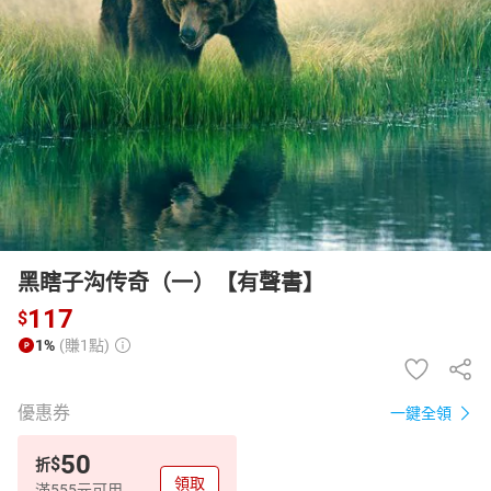
日本購物
電子/紙本書
HOT
黑瞎子沟传奇（一）【有聲書】
117
$
1%
(賺1點)
優惠券
一鍵全領
50
$
折
領取
滿555元可用