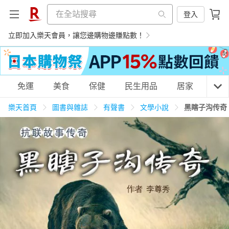
登入
立即加入樂天會員，讓您邊購物邊賺點數！
購物網分類
免運
美食
保健
民生用品
居家
3C
樂天首頁
圖書與雜誌
有聲書
文學小說
黑瞎子沟传奇
天天免運
美食蛋糕
養生保健
民生用品
居家生活
3C家電
運動休閒
親子玩具
女裝
男裝
化妝保養
情趣用品