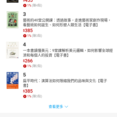
455
$
1
%
(賺
4
點)
3
藝術的40堂公開課：透過故事，走進藝術家創作現場，
看藝術如何誕生、如何形塑人類生活【電子書】
385
$
1
%
(賺
3
點)
4
一本書讀懂美元：9堂課解析美元邏輯，如何影響全球經
濟和每個人的投資【電子書】
266
$
1
%
(賺
2
點)
5
扁平時代：演算法如何限縮我們的品味與文化【電子
書】
385
$
1
%
(賺
3
點)
查看更多