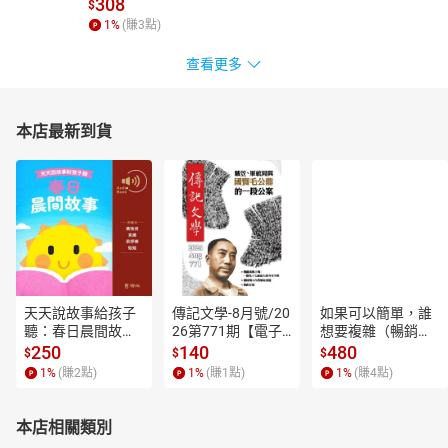
308
$
1
%
(賺
3
點)
查看更多
本店最新到貨
天天說故事給孩子
傳記文學-8月號/20
如果可以簡單，誰
聽：春日晨間故事
26第771期【電子
想要複雜（暢銷經
【有聲書】
書】
典新編版）【電子
250
140
480
$
$
$
書】
1
%
(賺
2
點)
1
%
(賺
1
點)
1
%
(賺
4
點)
本店相關類別