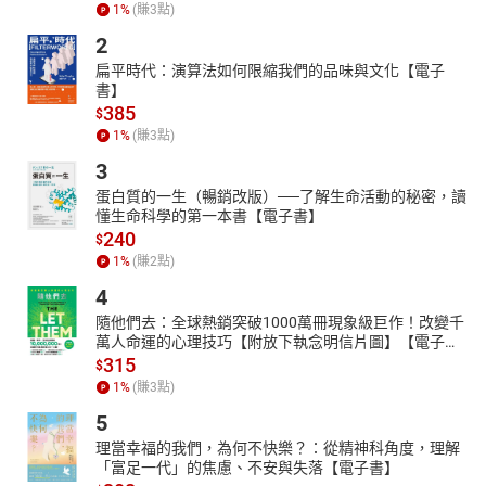
1
%
(賺
3
點)
單身生活不僅是一種選擇，更是一個自我探索與成長的過程。本書
2
鼓勵單身族群勇敢擁抱這段獨處的時光，利用自由的時間和空間來
發掘內在潛力，追求個人夢想。作者建議單身族可以透過閱讀、旅
扁平時代：演算法如何限縮我們的品味與文化【電子
書】
行、學習新技能等方式，豐富自己的人生閱歷，提升自我價值。同
385
時，單身族群也應學會獨立面對生活中的各種挑戰，培養解決問題
$
1
%
(賺
3
點)
的能力，增強心理韌性。透過不斷的自我探索與成長，單身族群能
夠活出精彩而有意義的人生，充分享受單身生活的自由與美好。
3
本書特色：這本書以經濟學的角度透過分析單身者在消費、婚姻、
蛋白質的一生（暢銷改版）──了解生命活動的秘密，讀
事業等各個層面的選擇，揭示了單身生活背後的經濟效應和個人增
懂生命科學的第一本書【電子書】
值機制。作者點出單身生活所帶來的經濟利益和機會，以及其對個
240
$
人經濟以及社會結構的影響。透過實際的案例分析，本書為讀者提
1
%
(賺
2
點)
供了一個全新的視角，幫助他們理解和應對當代社會中單身引起的
4
經濟現象。
隨他們去：全球熱銷突破1000萬冊現象級巨作！改變千
萬人命運的心理技巧【附放下執念明信片圖】【電子
書】
315
$
1
%
(賺
3
點)
5
理當幸福的我們，為何不快樂？：從精神科角度，理解
「富足一代」的焦慮、不安與失落【電子書】