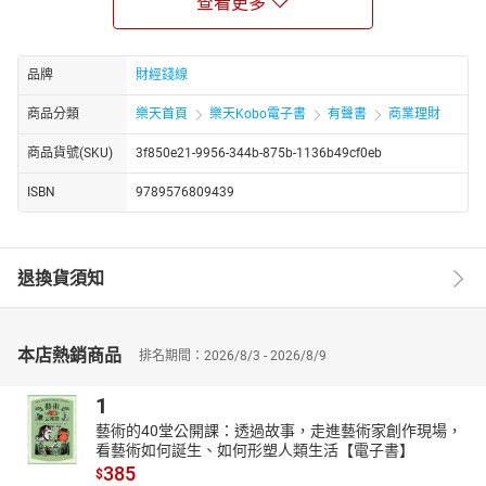
查看更多
展及個人生活等各方面取得成功。作者從單身族群的心理特質及行
為模式切入，分析其獨特的消費習慣及理財觀念，並提供實用的理
財策略及投資建議，幫助單身族群打造個人經濟王國，實現財務自
由的夢想。
品牌
財經錢線
【單身不孤單，個人經濟正當道】
商品分類
樂天首頁
樂天Kobo電子書
有聲書
商業理財
本書不僅關注單身族群的理財議題，更進一步探討單身生活的各個
面向。作者指出，單身並非孤單的代名詞，反而代表了一種自主、
商品貨號(SKU)
3f850e21-9956-344b-875b-1136b49cf0eb
自由的生活方式。單身族群擁有更多的時間及精力投入自我成長及
ISBN
9789576809439
興趣發展，同時也更容易建立多元的社交網路。書中分享了許多單
身族群的生活智慧以及成功故事，證明了單身生活的無限可能。作
者也提醒單身族群注意身心健康及人際關係的平衡，建立良好的生
活習慣，以確保個人經濟及生活品質的長期穩定發展。
退換貨須知
【掌握單身優勢，開創人生新局】
單身族群在工作上往往能展現更高的效率與專注力，不受家庭牽
絆，能夠全心投入職場，這是他們的一大優勢。本書深入分析單身
本店熱銷商品
排名期間：2026/8/3 - 2026/8/9
族群在職場中的獨特優勢，提供實用的職涯規劃與發展策略。作者
強調，單身族群應善用自身的靈活性與適應力，勇於嘗試不同的工
1
作機會，積極拓展人脈。此外，單身族還應注重自我投資，持續提
藝術的40堂公開課：透過故事，走進藝術家創作現場，
升專業技能，以保持競爭力。透過本書的指引，單身族群能夠在職
看藝術如何誕生、如何形塑人類生活【電子書】
場中脫穎而出，開創屬於自己的一片天。
385
$
【擁抱單身生活，享受自由與成長】