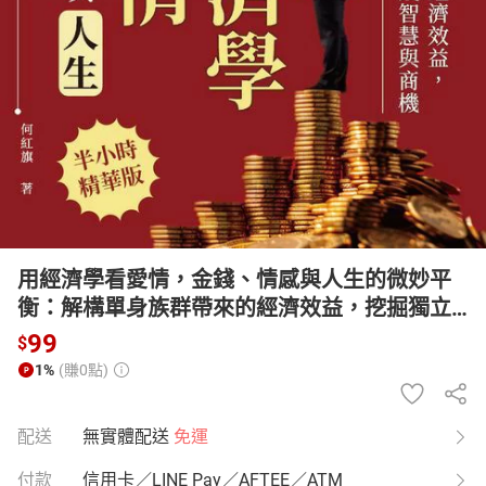
日本購物
電子/紙本書
HOT
用經濟學看愛情，金錢、情感與人生的微妙平
衡：解構單身族群帶來的經濟效益，挖掘獨立
生活中的金錢智慧與商機【有聲書】
99
$
1%
(賺0點)
配送
無實體配送
免運
付款
信用卡／LINE Pay／AFTEE／ATM