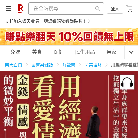
登入
立即加入樂天會員，讓您邊購物邊賺點數！
購物網分類
免運
美食
保健
民生用品
居家
3C
樂天首頁
圖書與雜誌
有聲書
商業理財
用經濟學看愛
天天免運
美食蛋糕
養生保健
民生用品
居家生活
3C家電
運動休閒
親子玩具
女裝
男裝
化妝保養
情趣用品