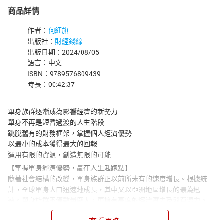
商品詳情
作者：
何紅旗
出版社：
財經錢線
出版日期：2024/08/05
語言：中文
ISBN：9789576809439
時長：00:42:37
單身族群逐漸成為影響經濟的新勢力
單身不再是短暫過渡的人生階段
跳脫舊有的財務框架，掌握個人經濟優勢
以最小的成本獲得最大的回報
運用有限的資源，創造無限的可能
【掌握單身經濟優勢，贏在人生起跑點】
隨著社會結構的改變，單身族群正以前所未有的速度增長。根據統
計，全球單身人口迅速地成長，其中又以亞洲地區增長的最為迅
速。單身族群不僅數量龐大，更擁有高度的經濟實力及消費潛力。
這本書旨在探討單身族群如何善用自身優勢，在財務管理、事業發