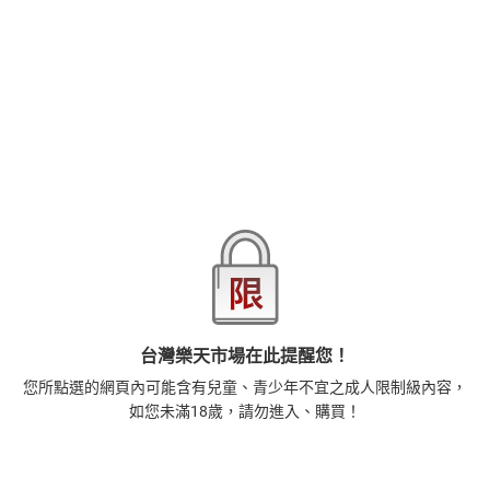
品牌
悅文社
商品分類
樂天首頁
樂天Kobo電子書
18+成人
漫畫/輕小說
商品貨號(SKU)
3f94519a-d35d-3ce7-a5a1-b5049e436b2e
退換貨須知
本店熱銷商品
排名期間：2026/7/30 - 2026/8/5
台灣樂天市場在此提醒您！
1
正念殺機【NETFLIX影集Murder Mindfully蓄弒待發】
您所點選的網頁內可能含有兒童、青少年不宜之成人限制級內容，
【電子書】
如您未滿18歲，請勿進入、購買！
308
$
1
%
(賺
3
點)
2