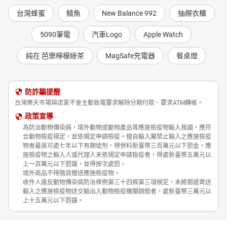
台灣蜂蜜
鯖魚
New Balance 992
抽屜衣櫃
5090筆電
汽車Logo
Apple Watch
純在 芭樂檸檬綠茶
MagSafe充電器
餐桌燈
防詐騙提醒
台灣樂天市場與店家不會主動致電要求解除分期付款、要求ATM轉帳。
政策宣導
為防治動物傳染病，境外動物或動物產品等應施檢疫物輸入我國，應符
合動物檢疫規定，並依規定申請檢疫。擅自輸入屬禁止輸入之應施檢疫
物者最高可處七年以下有期徒刑，得併科新臺幣三百萬元以下罰金。應
施檢疫物之輸入人或代理人未依規定申請檢疫者，得處新臺幣五萬元以
上一百萬元以下罰鍰，並得按次處罰。
境外商品不得隨貨贈送應施檢疫物。
收件人違反動物傳染病防治條例第三十四條第三項規定，未將郵遞寄送
輸入之應施檢疫物送交輸出入動物檢疫機關銷燬者，處新臺幣三萬元以
上十五萬元以下罰鍰。