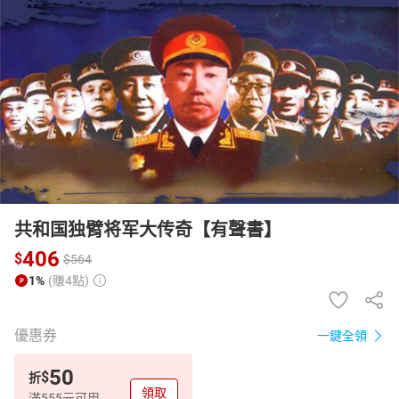
日本購物
電子/紙本書
HOT
共和国独臂将军大传奇【有聲書】
406
$
$
564
1%
(賺4點)
優惠券
一鍵全領
50
$
折
領取
滿555元可用