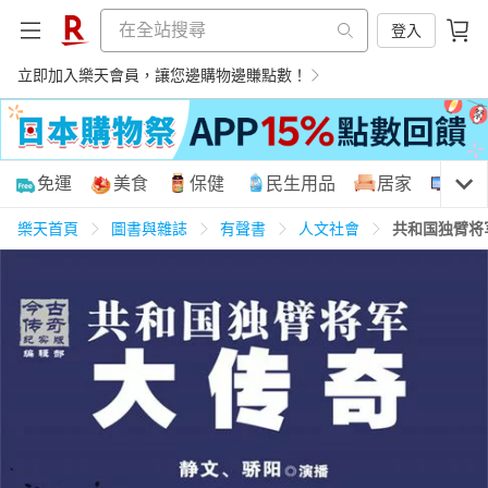
登入
立即加入樂天會員，讓您邊購物邊賺點數！
購物網分類
免運
美食
保健
民生用品
居家
3C
樂天首頁
圖書與雜誌
有聲書
人文社會
共和国独臂将
天天免運
美食蛋糕
養生保健
民生用品
居家生活
3C家電
運動休閒
親子玩具
女裝
男裝
化妝保養
情趣用品