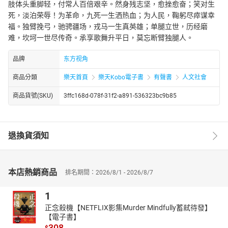
肢体头重脚轻，付常人百倍艰辛。然身残志坚，愈挫愈奋；笑对生
死，淡泊荣辱！为革命，九死一生洒热血；为人民，鞠躬尽瘁谋幸
福。独臂挽弓，驰骋疆场，戎马一生真英雄；单腿立世，历经磨
难，坎坷一世尽传奇。承享歌舞升平日，莫忘断臂独腿人。
品牌
东方视角
商品分類
樂天首頁
樂天Kobo電子書
有聲書
人文社會
商品貨號(SKU)
3ffc168d-078f-31f2-a891-536323bc9b85
退換貨須知
本店熱銷商品
排名期間：2026/8/1 - 2026/8/7
1
正念殺機【NETFLIX影集Murder Mindfully蓄弒待發】
【電子書】
308
$