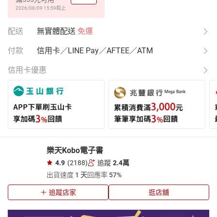
2026/08/09 15:59
截止
配送
無實體配送
免運
付款
信用卡／LINE Pay／AFTEE／ATM
信用卡優惠
樂天Kobo電子書
4.9
(2188)
追蹤
2.4萬
出貨速度
1 天
回應率
57%
追蹤店家
逛店舖