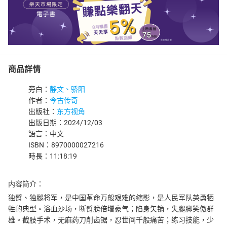
商品詳情
旁白：
静文、骄阳
作者：
今古传奇
出版社：
东方视角
出版日期：2024/12/03
語言：中文
ISBN：8970000027216
時長：11:18:19
内容简介：
独臂、独腿将军，是中国革命万般艰难的缩影，是人民军队英勇牺
牲的典型。浴血沙场，断臂膀倍增豪气；陷身矢镝，失腿脚笑傲群
雄。截肢手术，无麻药刀削齿锯，忍世间千般痛苦；练习技能，少