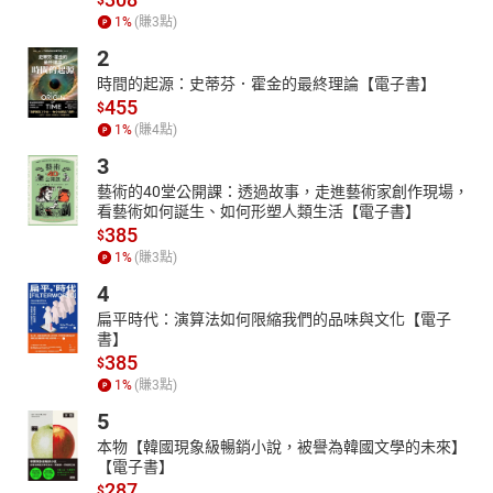
1
%
(賺
3
點)
2
時間的起源：史蒂芬．霍金的最終理論【電子書】
455
$
1
%
(賺
4
點)
3
藝術的40堂公開課：透過故事，走進藝術家創作現場，
看藝術如何誕生、如何形塑人類生活【電子書】
385
$
1
%
(賺
3
點)
4
扁平時代：演算法如何限縮我們的品味與文化【電子
書】
385
$
1
%
(賺
3
點)
5
本物【韓國現象級暢銷小說，被譽為韓國文學的未來】
【電子書】
287
$