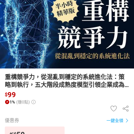
日本購物
電子/紙本書
HOT
重構競爭力，從混亂到穩定的系統進化法：策
略到執行，五大階段成熟度模型引領企業成為
數位經濟贏家【有聲書】
99
$
1%
(賺0點)
優惠券
一鍵全領