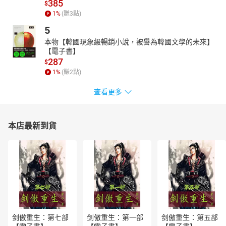
385
$
案例，作者展現成熟度理論的實際應用，幫助管理者清晰理解並落
1
%
(賺
3
點)
實理論，從而推動企業在數位經濟時代的持續創新與發展。
5
本物【韓國現象級暢銷小說，被譽為韓國文學的未來】
【電子書】
287
$
1
%
(賺
2
點)
查看更多
本店最新到貨
剑傲重生：第七部
剑傲重生：第一部
剑傲重生：第五部