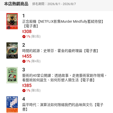
本店熱銷商品
中找到組織成長的具體路徑。比如，書中提到某企業在引入成熟度
排名期間：2026/8/1 - 2026/8/7
模型後成功提升流程效率的經驗，這不僅為其他企業提供了可參考
1
的解決方案，也讓讀者理解到組織演進的實踐方法。
▎給管理者的建議
正念殺機【NETFLIX影集Murder Mindfully蓄弒待發】
【電子書】
作者特別強調組織演進和變革是一個系統而漸進的過程，管理者必
308
$
須具備長遠的視野和靈活的應對能力。書中指出成熟度的提升並不
1
%
(賺
3
點)
意味著一味追求最高級別，而是需要根據企業的實際情況選擇適合
的成熟度等級。作者鼓勵管理者透過系統化思維和整合思考來推動
2
組織變革，並提出應該在激發員工創新力和維持內部一致性之間取
時間的起源：史蒂芬．霍金的最終理論【電子書】
得平衡。
455
$
▎組織演進的未來價值
1
%
(賺
4
點)
本書最後強調了組織在數位時代扮演的社會角色，即高成熟度的組
3
織不僅僅是商業競爭的參與者，更是社會穩定和創新活力的支撐。
藝術的40堂公開課：透過故事，走進藝術家創作現場，
隨著技術和市場不斷變革，組織需要持續適應外部環境，並在穩定
看藝術如何誕生、如何形塑人類生活【電子書】
與創新間取得動態平衡。正如書中所述，組織成熟度的提升對社會
385
$
有著深遠意義：它不僅能帶來組織內部的競爭優勢，也能為社會提
1
%
(賺
3
點)
供更多穩定且持續的價值。
4
本書特色：本書以組織成熟度模型為核心，從組織、人力資源、流
扁平時代：演算法如何限縮我們的品味與文化【電子
程管理三個視角，探討組織如何經歷五個階段演進以增強競爭力。
書】
書中強調不同階段的管理策略和重點並提供實踐路線圖。透過豐富