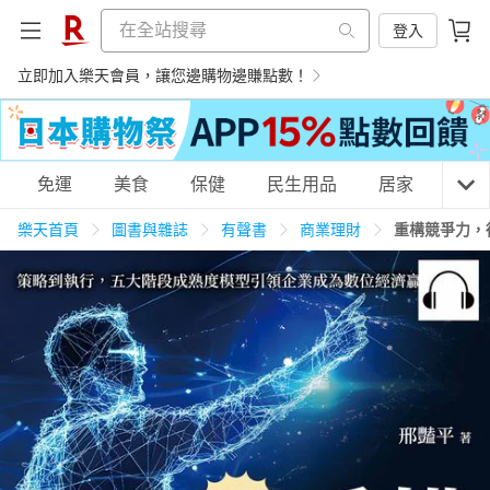
登入
立即加入樂天會員，讓您邊購物邊賺點數！
購物網分類
免運
美食
保健
民生用品
居家
3C
樂天首頁
圖書與雜誌
有聲書
商業理財
重構競爭力，
天天免運
美食蛋糕
養生保健
民生用品
居家生活
3C家電
運動休閒
親子玩具
女裝
男裝
化妝保養
情趣用品