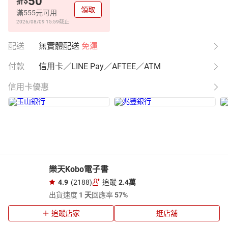
50
$
折
領取
滿555元可用
2026/08/09 15:59
截止
配送
無實體配送
免運
付款
信用卡／LINE Pay／AFTEE／ATM
信用卡優惠
樂天Kobo電子書
4.9
(2188)
追蹤
2.4萬
出貨速度
1 天
回應率
57%
追蹤店家
逛店舖