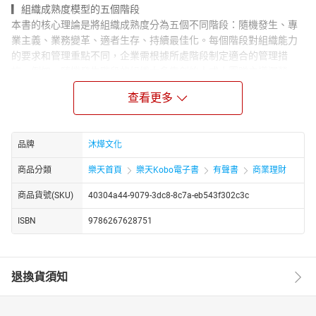
▎組織成熟度模型的五個階段
本書的核心理論是將組織成熟度分為五個不同階段：隨機發生、專
業主義、業務變革、適者生存、持續最佳化。每個階段對組織能力
的要求和管理重點不同，企業需根據所處階段制定適合的管理措
施。例如，隨機發生階段的組織大多靠創始人或小團隊主導運營，
而在專業主義階段，組織開始引入專業人員與標準流程；到持續最
查看更多
佳化階段，組織則需聚焦於持續創新和智慧管理。這些不同階段的
劃分，不僅有助於組織辨識自身所處位置，更讓管理者了解未來的
成長目標。
品牌
沐燁文化
▎三個視角：組織、人力資源、流程管理
組織視角下，重點在於如何保持內外部的協調性，以適應市場需求
商品分類
樂天首頁
樂天Kobo電子書
有聲書
商業理財
的變化；在人力資源視角，作者聚焦於人才的選、育、用、留，並
商品貨號(SKU)
40304a44-9079-3dc8-8c7a-eb543f302c3c
強調人力資本的持續投資對組織競爭力的重要性；流程管理則著眼
於效率和執行力，旨在確保業務流程在組織演進中得以不斷優化。
ISBN
9786267628751
三個視角的融合，使管理者能夠全方位評估並推動組織的綜合能力
提升，最終實現與市場的動態平衡。
▎實踐案例與應用場景
退換貨須知
本書引用大量企業的真實案例，展現了成熟度模型如何在不同企業
中應用，這些案例涵蓋了從中小型企業到跨國企業的多種場景。透
過分析企業在各階段遇到的挑戰和應對策略，作者幫助讀者在實踐