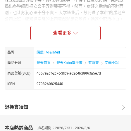
捣出各种闹剧把安公子弄得哭笑不得。然而，病好之后他的不辞而
别，也让苏润心里十分不爽。 大学毕业后，苏润进了本市"的房地产
公司上班，哪知道空降的上司竟然就是安随遇。她这个职场小白，
招人挤兑算计也就罢了，可安随遇这个腹黑上司，竟也将目标锁定
了她……
查看更多
https://youtube.com/@tianxiagushi?si=ZstiltPoiwO0g4fT
http://www.youtube.com/channel/UC2yhCURng4uUjphEqZwKig/
品牌
蜻蜓FM & iMerl
商品分類
樂天首頁
樂天Kobo電子書
有聲書
文學小說
商品貨號(SKU)
4057e2df-2c7c-3fb9-a62c-8c899cfa5e7d
ISBN
9798260825440
退換貨須知
本店熱銷商品
排名期間：2026/7/31 - 2026/8/6