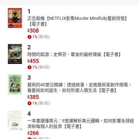
1
正念殺機【NETFLIX影集Murder Mindfully蓄弒待發】
【電子書】
308
$
1
%
(賺
3
點)
2
時間的起源：史蒂芬．霍金的最終理論【電子書】
455
$
1
%
(賺
4
點)
3
藝術的40堂公開課：透過故事，走進藝術家創作現場，
看藝術如何誕生、如何形塑人類生活【電子書】
385
$
1
%
(賺
3
點)
4
一本書讀懂美元：9堂課解析美元邏輯，如何影響全球經
濟和每個人的投資【電子書】
266
$