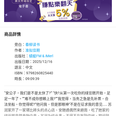
商品詳情
旁白：
春柳读书
作者：
准拟佳期
出版社：
蜻蜓FM & iMerl
出版日期：2025/12/16
語言：中文
ISBN：9798260825440
時長：09:09:39
“安公子，我们是不是太快了?” “快?从第一次吃你的绿豆糕开始，足
足一年了。”“难不成你想赖上我?”“我觉得，当务之急是先补票，合
法坐船，你觉得呢?”他问我，但是那眼神"不是在征求我的意见…… 苏
润家开了一家堪比砖头的点心店，安随遇偶然来避雨，吃了她家的
绿豆糕竟然食物中毒，苏润为结此事，不得不在医院侍候。期间鼓