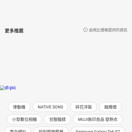
更多推薦
由飛比價格提供的資訊
律動機
NATIVE SONS
碎花洋裝
融燭燈
小型數位相機
甘胺酸鎂
MUJI無印良品 發熱衣
男白襯衫
前列腺按摩器
Samsung Galaxy Tab S7