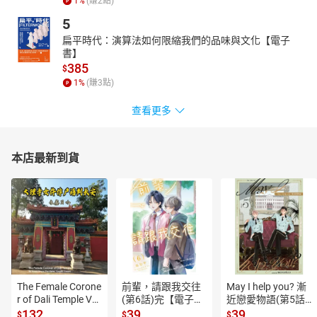
1
%
(賺
2
點)
5
扁平時代：演算法如何限縮我們的品味與文化【電子
書】
385
$
1
%
(賺
3
點)
查看更多
本店最新到貨
The Female Corone
前輩，請跟我交往
May I help you? 漸
r of Dali Temple Vo
(第6話)完【電子
近戀愛物語(第5話)
l.6【有聲書】
書】
【電子書】
132
39
39
$
$
$