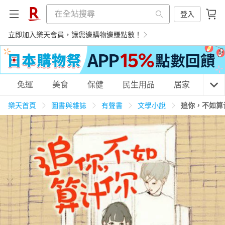
登入
立即加入樂天會員，讓您邊購物邊賺點數！
購物網分類
免運
美食
保健
民生用品
居家
3C
樂天首頁
圖書與雜誌
有聲書
文學小說
追你，不如算计
天天免運
美食蛋糕
養生保健
民生用品
居家生活
3C家電
運動休閒
親子玩具
女裝
男裝
化妝保養
情趣用品