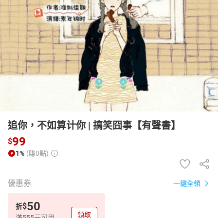
日本購物
電子/紙本書
HOT
追你，不如算计你 | 搞笑囧事【有聲書】
99
$
1%
(賺0點)
優惠券
一鍵全領
50
$
折
領取
滿555元可用