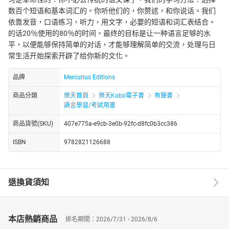
数百个短语和基本词汇的。你听他们的，你赘述，和你说话。我们
依靠发音，口语练习，听力，用文字，必要的短语和词汇表结合。
的话20％使用的80％的时间。最终的目标是让一种语言足够的水
平，以便能够保持简单的对话，才能够理解简单的交流，处理与日
常生活开始探索开辟了给你新的文化。
品牌
Mercurius Editions
商品分類
樂天首頁
樂天Kobo電子書
有聲書
語言學習/考試用書
商品貨號(SKU)
407e775a-e9cb-3e0b-92fc-d8fc0b3cc386
ISBN
9782821126688
退換貨須知
本店熱銷商品
排名期間：2026/7/31 - 2026/8/6