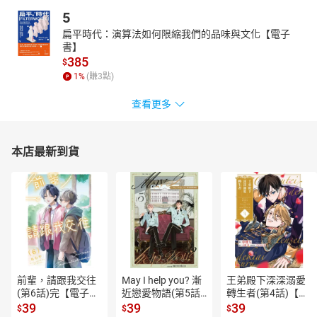
5
扁平時代：演算法如何限縮我們的品味與文化【電子
書】
385
$
1
%
(賺
3
點)
查看更多
本店最新到貨
前輩，請跟我交往
May I help you? 漸
王弟殿下深深溺愛
(第6話)完【電子
近戀愛物語(第5話)
轉生者(第4話)【電
書】
【電子書】
子書】
39
39
39
$
$
$