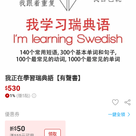
日本購物
電子/紙本書
HOT
我正在學習瑞典語【有聲書】
530
$
1%
(賺5點)
優惠券
一鍵全領
50
$
折
領取
滿555元可用