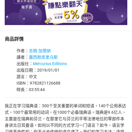
商品詳情
作者：
吉姆·加德纳
講者：
露西默库里乌斯
出版社：
Mercurius Editions
出版日期：2019/01/01
語言：中文
ISBN：9782821126688
時長：03:55:44
我正在学习瑞典语：300个至关重要的单词和短语，140个公用表达
式，100个最常用的动词，在1000个必备瑞典话。瑞典是9.6亿人，
主要是在瑞典和芬兰，在那里它与芬兰的平等法律地位的零部件本
身讲北日耳曼语。如何以不同的方式学习一门语言？如今，语言学
习是革命性的：你不必去传统的语文课了。我们的学习方法：选择