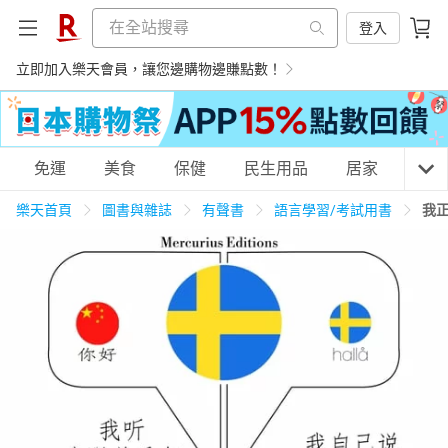
登入
立即加入樂天會員，讓您邊購物邊賺點數！
購物網分類
免運
美食
保健
民生用品
居家
3C
樂天首頁
圖書與雜誌
有聲書
語言學習/考試用書
我
天天免運
美食蛋糕
養生保健
民生用品
居家生活
3C家電
運動休閒
親子玩具
女裝
男裝
化妝保養
情趣用品