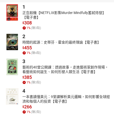
1
正念殺機【NETFLIX影集Murder Mindfully蓄弒待發】
【電子書】
308
$
1
%
(賺
3
點)
2
時間的起源：史蒂芬．霍金的最終理論【電子書】
455
$
1
%
(賺
4
點)
3
藝術的40堂公開課：透過故事，走進藝術家創作現場，
看藝術如何誕生、如何形塑人類生活【電子書】
385
$
1
%
(賺
3
點)
4
一本書讀懂美元：9堂課解析美元邏輯，如何影響全球經
濟和每個人的投資【電子書】
266
$
1
%
(賺
2
點)