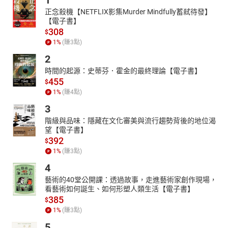
1
正念殺機【NETFLIX影集Murder Mindfully蓄弒待發】
【電子書】
308
$
1
%
(賺
3
點)
2
時間的起源：史蒂芬．霍金的最終理論【電子書】
455
$
1
%
(賺
4
點)
3
階級與品味：隱藏在文化審美與流行趨勢背後的地位渴
望【電子書】
392
$
1
%
(賺
3
點)
4
藝術的40堂公開課：透過故事，走進藝術家創作現場，
看藝術如何誕生、如何形塑人類生活【電子書】
385
$
1
%
(賺
3
點)
5