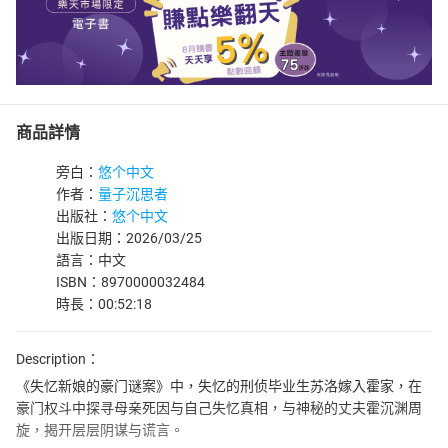
商品詳情
旁白：
悠个中文
作者：
量子沉思者
出版社：
悠个中文
出版日期：2026/03/25
語言：中文
ISBN：8970000032484
時長：00:52:18
Description：
《失忆新娘的豪门谜案》中，失忆的刑侦毕业生苏洛嫁入霍家，在
豪门权斗中探寻母亲死因与自己失忆真相，与神秘的丈夫霍沉渊周
旋，揭开层层阴谋与谎言。