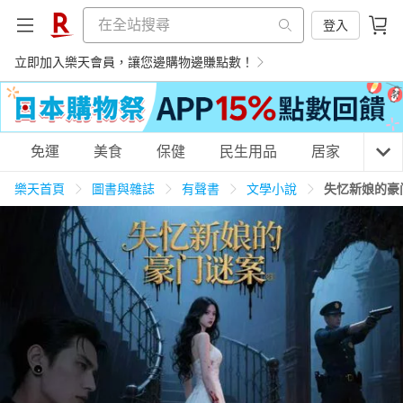
登入
立即加入樂天會員，讓您邊購物邊賺點數！
購物網分類
免運
美食
保健
民生用品
居家
3C
樂天首頁
圖書與雜誌
有聲書
文學小說
失忆新娘的豪
天天免運
美食蛋糕
養生保健
民生用品
居家生活
3C家電
運動休閒
親子玩具
女裝
男裝
化妝保養
情趣用品