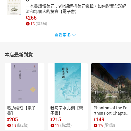
一本書讀懂美元：9堂課解析美元邏輯，如何影響全球經
濟和每個人的投資【電子書】
266
$
1
%
(賺
2
點)
查看更多
本店最新到貨
钱边续琐【電子
我与南水北调【電
Phantom of the Ea
書】
子書】
rthen Fort Chapter
 4【有聲書】
205
215
149
$
$
$
1
%
(賺
2
點)
1
%
(賺
2
點)
1
%
(賺
1
點)