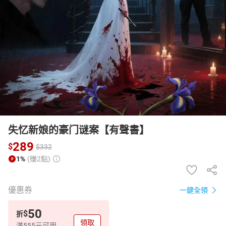
日本購物
電子/紙本書
HOT
失忆新娘的豪门谜案【有聲書】
289
$
$
332
1%
(賺2點)
優惠券
一鍵全領
50
$
折
領取
滿555元可用