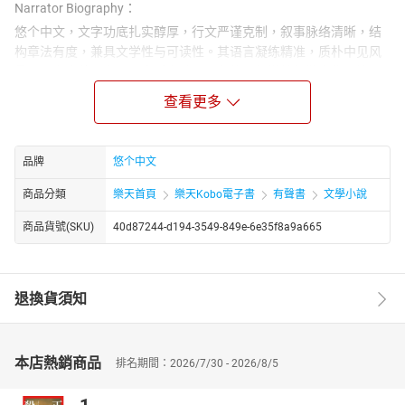
Narrator Biography：
悠个中文，文字功底扎实醇厚，行文严谨克制，叙事脉络清晰，结
构章法有度，兼具文学性与可读性。其语言凝练精准，质朴中见风
骨，平实中藏张力，不事浮夸雕琢，却能于细微处勾勒人物心境，
于平淡间铺陈时代肌理，展现出极强的文字把控能力与叙事功底。
查看更多
无论是场景描摹、细节刻画，还是情感铺陈、思想表达，均层次分
明、意蕴深远，兼具画面感与感染力，使读者极易沉浸于文本所构
建的叙事世界之中。
品牌
悠个中文
商品分類
樂天首頁
樂天Kobo電子書
有聲書
文學小說
商品貨號(SKU)
40d87244-d194-3549-849e-6e35f8a9a665
退換貨須知
本店熱銷商品
排名期間：2026/7/30 - 2026/8/5