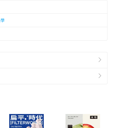
美學
準則
第
2
條第
5
款之規定，「非以有形媒介提供之數位
，不適用消保法第
19
條第
1
項七日內無條件退貨之規
非以有形媒介提供之數位內容，消費者同意若訂購後
付款
方式
完成
訂單
中點選「瀏覽訂單明細」
>
「申請取消訂單
/
退
Payment
Complete