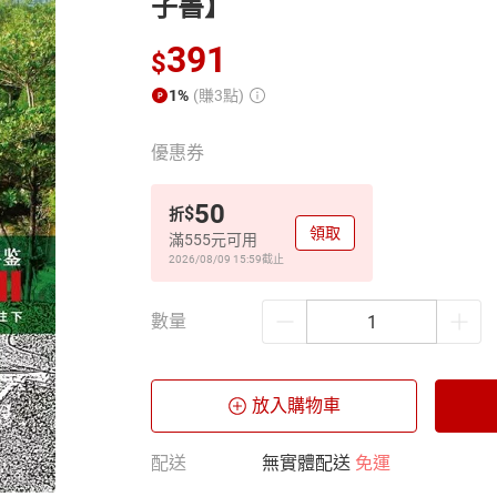
子書】
391
$
1%
(賺3點)
優惠券
50
$
折
領取
滿555元可用
2026/08/09 15:59
截止
數量
放入購物車
配送
無實體配送
免運