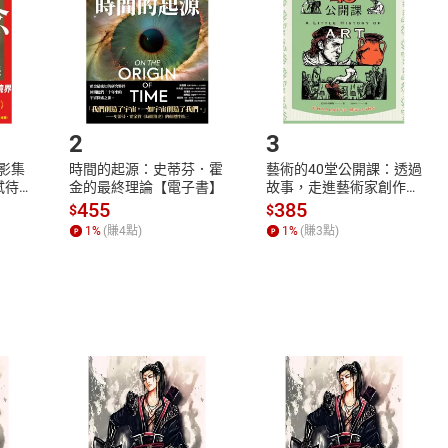
將依您的申請進行審核，待審核通過後將為您辦理退款事宜。
市場須以整筆訂單為單位進行取消/退貨，恕無法以單支商品取消
如何開始使用？
.選擇閱讀載具
Step2.
2
3
X影集
時間的起源：史蒂芬．霍
藝術的40堂公開課：透過
蓄弒待
金的最終理論【電子書】
故事，走進藝術家創作現
場，看藝術如何誕生、如
455
385
$
$
何形塑人類生活【電子
1
%
(賺
4
點)
1
%
(賺
3
點)
書】