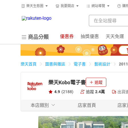
樂天生態圈
我要開店
網站導覽
購
優惠券
抽獎優惠
天天免運
商品分類
20
樂天首頁
圖書與雜誌
電子書
藝術設計
樂天Kobo電子書
追蹤
4.9
(2188)
追蹤
2.4萬
出貨
本店類別
店家首頁
店家