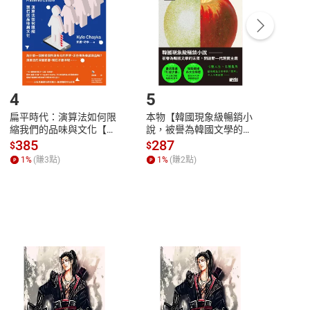
/退貨。
登入帳號，下載書籍後看書
4
5
6
扁平時代：演算法如何限
本物【韓國現象級暢銷小
蛋白
縮我們的品味與文化【電
說，被譽為韓國文學的未
版）─
子書】
來】【電子書】
秘密
385
287
24
$
$
$
一本
1
%
(賺
3
點)
1
%
(賺
2
點)
1
%