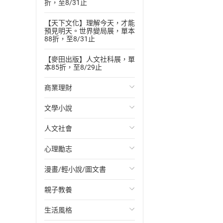
折，至8/31止
【天下文化】理解今天，才能
預見明天。世界變局展，單本
88折，至8/31止
【麥田出版】人文社科展，單
本85折，至8/29止
商業理財
文學小說
投資理財
人文社會
經濟/趨勢
歐美文學
心理勵志
財務/金融
日本文學
國際關係
漫畫/輕小說/圖文書
管理/領導
韓國文學
政治
心靈成長/情緒
親子教養
職場工作術
華文文學
社會科學
人際關係
輕小說
生活風格
成功法
經典文學
台灣/中國歷史
兩性關係
奇幻/科幻
教育現場