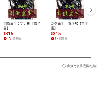
客服資訊
豫期
服務時間：週一到週五 10:00-12:00、
易解
13:00-17:00 (國定假日及例假日休息)
剑傲重生：第九部【電子
剑傲重生：第八部【電子
潜水史
品性
客服電話：0080-1857077
書】
書】
andari
al) Sc
請參
客服信箱：
聯絡店家
315
315
13
$
$
$
r【電
1
%
(賺
3
點)
1
%
(賺
3
點)
1
%
由飛比價格提供的資訊