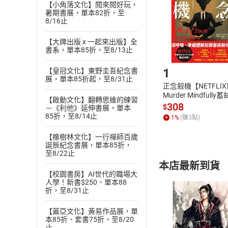
貨」，本店鋪
【小角落文化】閱來閱好玩，
暑期書展，單本82折，至
請注意，樂天
8/16止
購書後，
【大牌出版 x 一起來出版】全
書系，單本85折，至8/13止
Step1
1
【皇冠文化】東野圭吾紀念書
展，單本85折起，至8/31止
正念殺機【NETFLI
Murder Mindfully
【啟動文化】翻轉思維的練習
發】【電子書】
308
$
－《利他》延伸書展，單本
85折，至8/14止
1
%
(賺
3
點)
【橡樹林文化】一行禪師百歲
誕辰紀念書展，單本85折，
至8/22止
本店最新到貨
【校園書房】AI世代的職場大
人學！新書$250、單本88
折，至8/31止
【蓋亞文化】黃易作品展，單
本85折、套書75折，至8/20
止