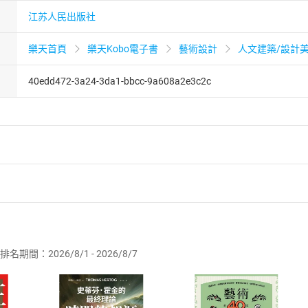
江苏人民出版社
樂天首頁
樂天Kobo電子書
藝術設計
人文建築/設計
40edd472-3a24-3da1-bbcc-9a608a2e3c2c
者保護法
第
19
條第
1
項後段
暨
通訊交易解除權合理例外情事適用
供即為完成之線上服務，經消費者事先同意始提供。」 之商品
排名期間：2026/8/1 - 2026/8/7
訂購本店鋪之商品即代表知悉本店鋪所銷售之商品為電子書，屬
取電子書，不得請求退貨退款。
品
放入
購物車
登入
帳號
欲取消訂單或辦理退貨時，請登入樂天市場，並於「我的訂單」
Shopping cart
Login