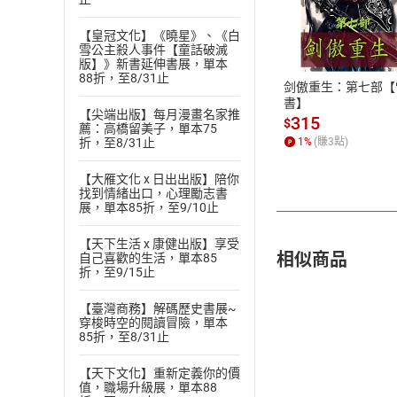
付款方
【皇冠文化】《曉星》、《白
雪公主殺人事件【童話破滅
ATM轉帳、信用卡
版】》新書延伸書展，單本
88折，至8/31止
剑傲重生：第七部【
書】
【尖端出版】每月漫畫名家推
315
$
薦：高橋留美子，單本75
折，至8/31止
1
%
(賺
3
點)
【大雁文化 x 日出出版】陪你
找到情緒出口，心理勵志書
展，單本85折，至9/10止
【天下生活 x 康健出版】享受
相似商品
自己喜歡的生活，單本85
折，至9/15止
【臺灣商務】解碼歷史書展~
穿梭時空的閱讀冒險，單本
85折，至8/31止
【天下文化】重新定義你的價
值，職場升級展，單本88