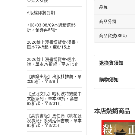
💘樂天女孩
品牌
⚡版權即將到期
商品分類
⭐08/03-08/09本週精選85
折，領券再85折
商品貨號(SKU)
2026線上漫畫博覽會-漫畫，
單本79折起，至8/15止
2026線上漫畫博覽會-輕小
退換貨須知
說，單本79折起，至8/15止
【臉譜出版】出版社推薦，單
購物須知
本85折，至8/8止
退換貨規定：
(
一
)
依
消費
【皇冠文化】哈利波特繁體中
內容或一經提
文版系列，單本88折，套書
82折起，至8/31止
購書須知
定。
本店熱銷商品
(
二
)
消費者
【高寶書版】馬伯庸《桃花源
且已下載
/
存
沒事兒》系列延伸書展，單本
挑選
商
85折起，至8/25止
退貨方式：您
Choose