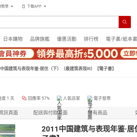
物教學
下載APP
日本購物
品牌旗艦
優惠活動
排行榜
電子書/紙本
11中国建筑与表现年鉴·居住（下）（最建筑表现III）【電子書】
速度
1 天
回應率
57%
人氣店家
電子發票
資訊頁面
配送與付款頁面
所有商品
2011中国建筑与表现年鉴·居