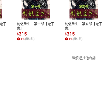
式
退換貨規範
、LINE PAY、AFTEE
本店是否提供消費者保護法七日猶
之權利，遽消費者保護法及通訊交
電子
剑傲重生：第一部【電子
剑傲重生：第五部【電子
除權合理例外情事適用準則，依商
書】
書】
質各有不同規定。詳細退換貨說明
315
315
$
$
照各商品說明。
1
%
(賺
3
點)
1
%
(賺
3
點)
詳細說明
繼續逛其他店舖