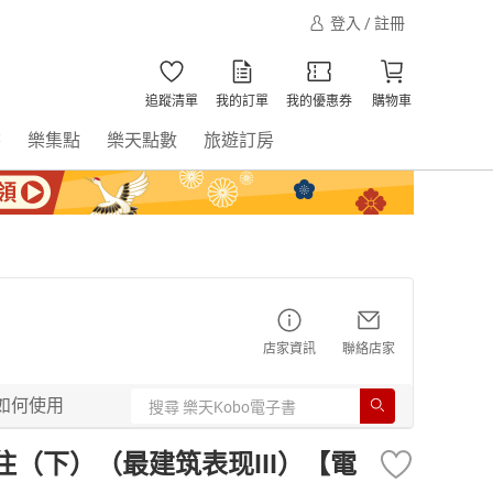
登入 / 註冊
追蹤清單
我的訂單
我的優惠券
購物車
書
樂集點
樂天點數
旅遊訂房
店家資訊
聯絡店家
如何使用
住（下）（最建筑表现III）【電