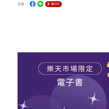
分享：
賺分紅