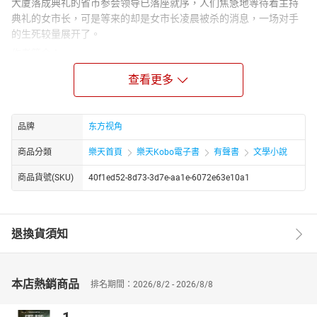
大厦落成典礼的省市参会领导已落座就序，人们焦急地等待着主持
典礼的女市长，可是等来的却是女市长凌晨被杀的消息，一场对手
的生死较量展开了。
作者简介：
徐大辉，1956年9月出生，吉林双辽人。中国作家协会会员。出版
查看更多
的主要著作有中短篇小说集《土匪没有眼泪》《狼族的没落》；散
文、报告文学集《飘然岁月》；长篇纪实文学《风雪家园》；人性
边缘系列长篇小说《卧底》《潜逃》《对手》《生命谎言》《黑
品牌
东方视角
心》《掩盖真相》《女人密码》《罪之蝶》《恶之花》《雨中红
杏》《极限欲望》《走火》《生死对接》《控制》《枪口》《黑道
商品分類
樂天首頁
樂天Kobo電子書
有聲書
文學小說
卧底》《赌门》；关东风土人情系列长篇小说《雪狼》《狼烟》
商品貨號(SKU)
40f1ed52-8d73-3d7e-aa1e-6072e63e10a1
《玩命》《出卖》《末日大烟枪》《花子房》《暗道》《关东女
匪》《纸刺刀》《祸水》《鬼哭岭》等。创作电视剧本《为男人平
反》《田教授家的二十八个亲戚》（2007年拍摄）《满洲往事》
《骰子棺》等。
退換貨須知
本店熱銷商品
排名期間：2026/8/2 - 2026/8/8