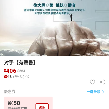
日本購物
電子/紙本書
HOT
对手【有聲書】
406
$
$
564
1%
(賺4點)
優惠券
一鍵全領
50
$
折
領取
滿555元可用