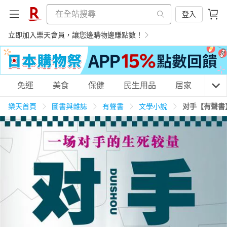
登入
立即加入樂天會員，讓您邊購物邊賺點數！
購物網分類
免運
美食
保健
民生用品
居家
3C
樂天首頁
圖書與雜誌
有聲書
文學小說
对手【有聲書
天天免運
美食蛋糕
養生保健
民生用品
居家生活
3C家電
運動休閒
親子玩具
女裝
男裝
化妝保養
情趣用品