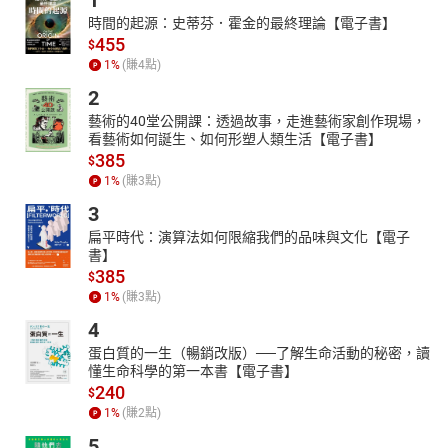
1
時間的起源：史蒂芬．霍金的最終理論【電子書】
455
$
1
%
(賺
4
點)
2
藝術的40堂公開課：透過故事，走進藝術家創作現場，
看藝術如何誕生、如何形塑人類生活【電子書】
385
$
1
%
(賺
3
點)
3
扁平時代：演算法如何限縮我們的品味與文化【電子
書】
385
$
1
%
(賺
3
點)
4
蛋白質的一生（暢銷改版）──了解生命活動的秘密，讀
懂生命科學的第一本書【電子書】
240
$
1
%
(賺
2
點)
5