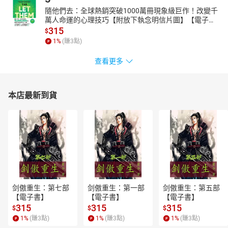
隨他們去：全球熱銷突破1000萬冊現象級巨作！改變千
萬人命運的心理技巧【附放下執念明信片圖】【電子
書】
315
$
1
%
(賺
3
點)
查看更多
本店最新到貨
剑傲重生：第七部
剑傲重生：第一部
剑傲重生：第五部
【電子書】
【電子書】
【電子書】
315
315
315
$
$
$
1
%
(賺
3
點)
1
%
(賺
3
點)
1
%
(賺
3
點)