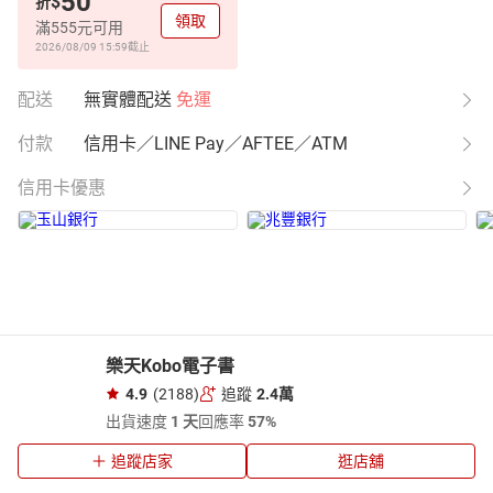
50
$
折
領取
滿555元可用
2026/08/09 15:59
截止
配送
無實體配送
免運
付款
信用卡／LINE Pay／AFTEE／ATM
信用卡優惠
樂天Kobo電子書
4.9
(2188)
追蹤
2.4萬
出貨速度
1 天
回應率
57%
追蹤店家
逛店舖