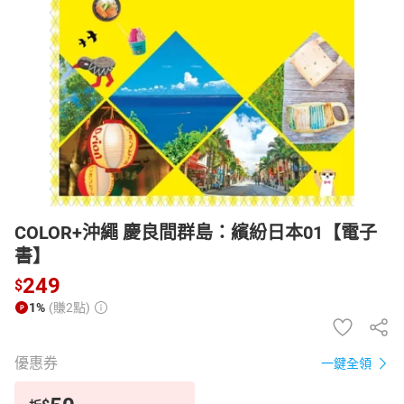
日本購物
電子/紙本書
HOT
COLOR+沖繩 慶良間群島：繽紛日本01【電子
書】
249
$
1%
(賺2點)
優惠券
一鍵全領