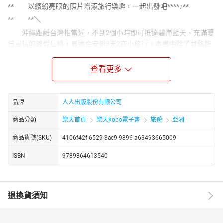
** 以繽紛亮眼的照片增添旅行樂趣，一起出發吧****♪**
** **
＼
沖繩距離台灣相當近，不到2個小時即可抵達碧海藍天、充滿夏
日風情的渡假島嶼，最適合安排3天2夜小旅行。本書中除了耳熟能
詳的首里城、美麗海水族館、青之洞窟、今歸仁城跡等必遊景點
外，還收錄了值得特地體驗的全新樂趣，以繽紛亮眼的照片增添旅
查看更多
行樂趣，準備出發吧！
** 特色美食**
品牌
人人出版股份有限公司
當地美食不只有傳統的沖繩麵、燉豬肉和苦瓜雜炒，還有炎熱
的南方島嶼不可或缺的冰品，放滿新鮮水果的冰山和彩虹色的刨冰
商品分類
樂天首頁
樂天Kobo電子書
旅遊
亞洲
全都好吃又上相。
商品貨號(SKU)
4106f42f-6529-3ac9-9896-a63493665009
** 奢侈體驗**
在飯店裡不光是吃飯休息，還可以做美容、SPA甚至體驗瑜
ISBN
9789864613540
珈。當瑜珈地點搬到沙灘、游泳池甚至是海面上時，想必又是一番
全新的感受。
** 購物樂趣**
退換貨須知
大型商業設施「瀨長島海風露臺」外觀宛如歐洲的度假村，可
以享用各種美食、購買沖繩特有的伴手禮，還有一間全由冰塊打造
的夢幻酒吧！