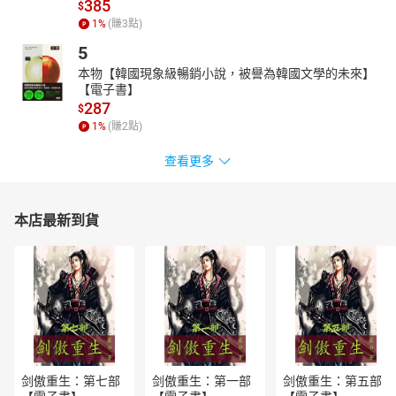
385
$
1
%
(賺
3
點)
5
本物【韓國現象級暢銷小說，被譽為韓國文學的未來】
【電子書】
287
$
1
%
(賺
2
點)
查看更多
本店最新到貨
剑傲重生：第七部
剑傲重生：第一部
剑傲重生：第五部