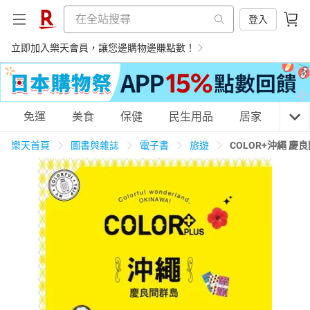
登入
立即加入樂天會員，讓您邊購物邊賺點數！
購物網分類
免運
美食
保健
民生用品
居家
3C
樂天首頁
圖書與雜誌
電子書
旅遊
COLOR+沖繩 
天天免運
美食蛋糕
養生保健
民生用品
居家生活
3C家電
運動休閒
親子玩具
女裝
男裝
化妝保養
情趣用品