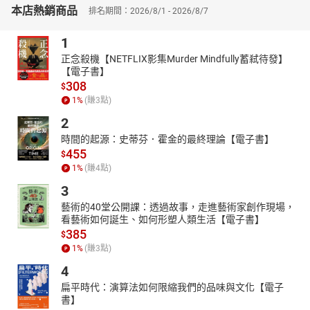
本店熱銷商品
排名期間：2026/8/1 - 2026/8/7
** 自然美景**
想接觸原始大自然風景，就到慶良間群島。在一望無際的藍天
1
碧海中划獨木舟、玩浮潛，徜徉在閑靜的小島上，補充大自然能
正念殺機【NETFLIX影集Murder Mindfully蓄弒待發】
量，讓身心徹底放鬆。
【電子書】
308
** 經典伴手禮**
$
1
%
(賺
3
點)
出國一定要帶回家的伴手禮，除了美味的金楚糕和紅芋塔之
外，使用海鹽、月桃、香檬等沖繩天然物產的香皂與入浴劑是不錯
2
的選擇。還可以自己動手製作琉球玻璃和珊瑚染，創造獨一無二的
時間的起源：史蒂芬．霍金的最終理論【電子書】
紀念品。
455
$
在沖繩色調濃豔的美景與美食中，同時感受這片土地的「傳
1
%
(賺
4
點)
統」與「現在」，享受比以往更多元的樂趣。
3
系列特色
藝術的40堂公開課：透過故事，走進藝術家創作現場，
看藝術如何誕生、如何形塑人類生活【電子書】
** 1.**
日本旅遊達人昭文社精心推薦
385
$
介紹最新、最熱門、最好玩的旅遊資訊！
1
%
(賺
3
點)
** 2.**
重新發現旅行的新樂趣
4
以鮮豔的照片喚起旅行想像，羅列許多適合拍照打卡、繽紛可
扁平時代：演算法如何限縮我們的品味與文化【電子
愛的景點與店家。
書】