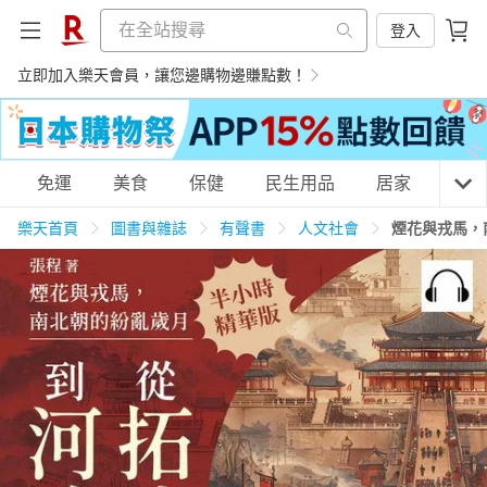
登入
立即加入樂天會員，讓您邊購物邊賺點數！
購物網分類
免運
美食
保健
民生用品
居家
3C
樂天首頁
圖書與雜誌
有聲書
人文社會
煙花與戎馬，
天天免運
美食蛋糕
養生保健
民生用品
居家生活
3C家電
運動休閒
親子玩具
女裝
男裝
化妝保養
情趣用品