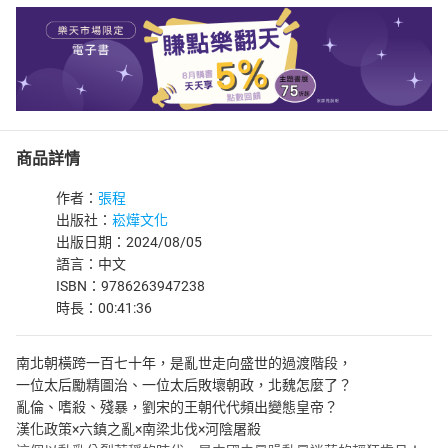
商品詳情
作者：
張程
出版社：
崧燁文化
出版日期：2024/08/05
語言：中文
ISBN：9786263947238
時長：00:41:36
南北朝橫跨一百七十年，是亂世走向盛世的過渡階段，
一位太后勵精圖治、一位太后敗壞朝政，北魏怎麼了？
亂倫、嗜殺、殘暴，劉宋的王朝代代頻出變態皇帝？
漢化政策×六鎮之亂×南梁北伐×河陰屠殺