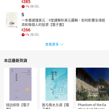
385
$
1
%
(賺
3
點)
5
一本書讀懂美元：9堂課解析美元邏輯，如何影響全球經
濟和每個人的投資【電子書】
266
$
1
%
(賺
2
點)
查看更多
本店最新到貨
钱边续琐【電子
我与南水北调【電
Phantom of the Ea