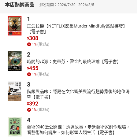
動不僅涵蓋了服飾、食物等日常生活層面，還包括了政治制度的相
本店熱銷商品
排名期間：2026/7/30 - 2026/8/5
互影響與學習。這一時期的文化交流，不僅促進了漢族和各游牧民
族之間的理解和融合，也為日後的文化繁榮奠定了基礎。
1
▎南北朝：年少叛逆的中國
正念殺機【NETFLIX影集Murder Mindfully蓄弒待發】
本書不僅重現了南北朝的政治紛爭與軍事衝突，還展現了文化
【電子書】
308
融合與藝術繁榮的一面，從戎馬紛亂到煙花之地的江南，一切生動
$
1
%
(賺
3
點)
的歷史場景都歷歷在目。旨在透過富有詩意的敘事和嚴謹的學術分
析，為讀者提供一個關於南北朝不僅是戰爭與分裂，更是文化與智
2
慧交織的時代的全新視角。
時間的起源：史蒂芬．霍金的最終理論【電子書】
【本書特色】：
455
$
本書深入探討南北朝時期的動盪與蛻變，作者以該時期的躁動、叛
1
%
(賺
4
點)
逆、思潮湧動將之比擬為中國歷史的「青春期」。從民族的融合到
3
社會結構的轉變，展現出南北朝時期的衝突又豐沛的文化風貌，包
階級與品味：隱藏在文化審美與流行趨勢背後的地位渴
括漢族與游牧民族在生活習性與制度上的碰撞、社會階級的僵化與
望【電子書】
流動、學術思想的交會流變等等，都體現出這個亂世像叛逆少年般
392
$
的一面。
1
%
(賺
3
點)
4
藝術的40堂公開課：透過故事，走進藝術家創作現場，
看藝術如何誕生、如何形塑人類生活【電子書】