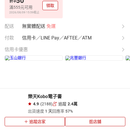
50
$
折
領取
滿555元可用
2026/08/09 15:59
截止
配送
無實體配送
免運
付款
信用卡／LINE Pay／AFTEE／ATM
信用卡優惠
樂天Kobo電子書
4.9
(2188)
追蹤
2.4萬
出貨速度
1 天
回應率
57%
追蹤店家
逛店舖