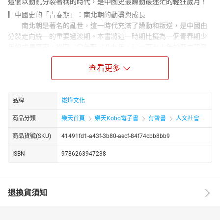
這個以動亂分裂著稱的時代，是中國史最躁動最迷茫的輕狂歲月！
▎中國史的「青春期」：南北朝的動盪與成長
南北朝是著名的亂世，這一時代充滿了躁動和叛逆，是中國由
分裂走向統一的重要過渡期。本書將這一時期比擬為一個青春期少
年的成長歷程，從四二〇年至五八九年，這一百七十年的歷史背景
充斥著南北對立和內戰連綿。書中不僅追蹤了南北朝政治的演變，
查看更多
也深入探討了文化、社會結構和民族融合的過程，展現了一個由內
亂不斷進化而成熟的時代。
▎文化與政治的繁榮與衰落
品牌
崧燁文化
從北魏帝國一開始的繁榮強大，到後期政治變革及不斷的權力
鬥爭，最終也難逃盛極而衰的必然定律，同時，作者探討了如何從
商品分類
樂天首頁
樂天Kobo電子書
有聲書
人文社會
一片混亂中演變出統一的國家形態。這個時代的文化表現，文學上
以「駢文」為主流，南方精緻柔婉和北方剛健質樸的文風各有特
商品貨號(SKU)
41491fd1-a43f-3b80-aecf-84f74cbb8bb9
色；佛教也開始在此時期大放異彩，與儒學、道教等思想交流融
ISBN
9786263947238
會。社會結構方面，世族與寒門子弟的分化，也有著深入的描述和
分析，揭示了社會層面的變遷和思想的激烈碰撞。
▎全力漢化的胡族：民族融合與文化交流
退換貨須知
北魏由鮮卑拓跋氏建立，掌權後積極想融入漢族的政治制度加
以改革，包括對皇子進行正規的儒學教育、提拔漢人官員進入朝廷
等等，本書深入描繪了民族融合的各個面向，游牧民族與漢族的互