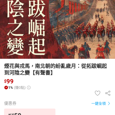
日本購物
電子/紙本書
HOT
煙花與戎馬，南北朝的紛亂歲月：從拓跋崛起
到河陰之變【有聲書】
99
$
1%
(賺0點)
優惠券
一鍵全領