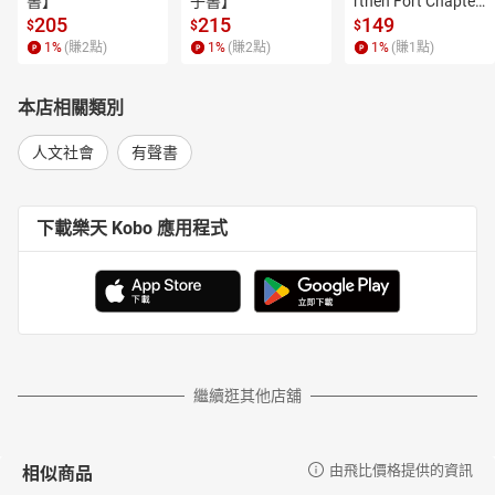
書】
子書】
rthen Fort Chapter
 4【有聲書】
205
215
149
$
$
$
1
%
(賺
2
點)
1
%
(賺
2
點)
1
%
(賺
1
點)
本店相關類別
人文社會
有聲書
下載樂天 Kobo 應用程式
繼續逛其他店舖
相似商品
由飛比價格提供的資訊