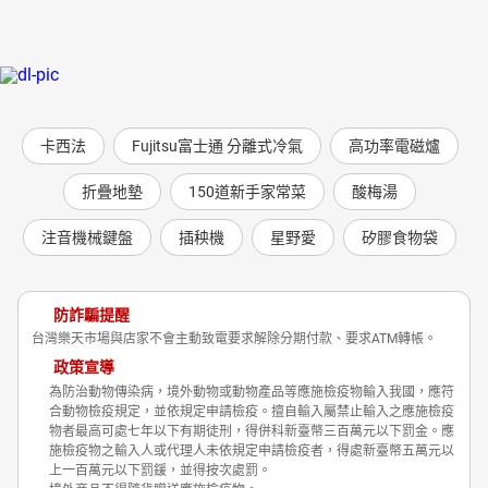
卡西法
Fujitsu富士通 分離式冷氣
高功率電磁爐
折疊地墊
150道新手家常菜
酸梅湯
注音機械鍵盤
插秧機
星野愛
矽膠食物袋
防詐騙提醒
台灣樂天市場與店家不會主動致電要求解除分期付款、要求ATM轉帳。
政策宣導
為防治動物傳染病，境外動物或動物產品等應施檢疫物輸入我國，應符
合動物檢疫規定，並依規定申請檢疫。擅自輸入屬禁止輸入之應施檢疫
物者最高可處七年以下有期徒刑，得併科新臺幣三百萬元以下罰金。應
施檢疫物之輸入人或代理人未依規定申請檢疫者，得處新臺幣五萬元以
上一百萬元以下罰鍰，並得按次處罰。