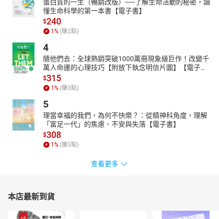
蛋白質的一生（暢銷改版）──了解生命活動的秘密，讀
懂生命科學的第一本書【電子書】
240
$
1
%
(賺
2
點)
4
隨他們去：全球熱銷突破1000萬冊現象級巨作！改變千
萬人命運的心理技巧【附放下執念明信片圖】【電子
書】
315
$
1
%
(賺
3
點)
5
理當幸福的我們，為何不快樂？：從精神科角度，理解
「富足一代」的焦慮、不安與失落【電子書】
308
$
1
%
(賺
3
點)
查看更多
本店最新到貨