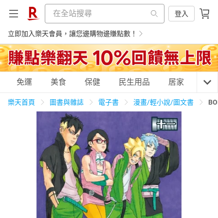
登入
立即加入樂天會員，讓您邊購物邊賺點數！
購物網分類
免運
美食
保健
民生用品
居家
3C
樂天首頁
圖書與雜誌
電子書
漫畫/輕小說/圖文書
BO
天天免運
美食蛋糕
養生保健
民生用品
居家生活
3C家電
運動休閒
親子玩具
女裝
男裝
化妝保養
情趣用品