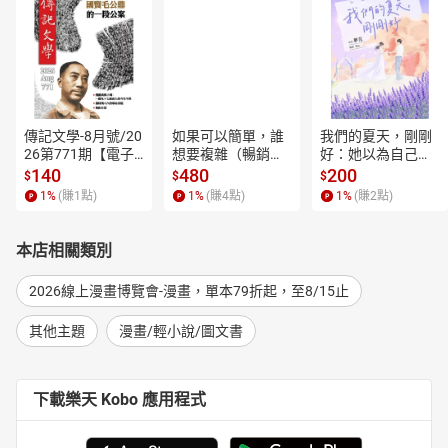
傳記文學-8月號/20
如果可以簡單，誰
我們的夏天，剛剛
26第771期【電子
想要複雜（暢銷經
好：她以為自己只
書】
典新編版）【電子
是逃離一段失敗的
140
480
200
$
$
$
書】
愛，卻在薰衣草盛
1
%
(賺
1
點)
1
%
(賺
4
點)
1
%
(賺
2
點)
開的山裡，重新學
會愛人，也學會把
自己留在幸福裡。
本店相關類別
【電子書】
2026線上漫畫博覽會-漫畫，單本79折起，至8/15止
其他主題
漫畫/輕小說/圖文書
下載樂天 Kobo 應用程式