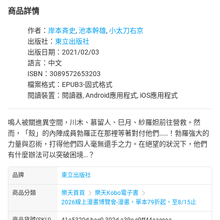
商品詳情
作者：
岸本斉史
,
池本幹雄
,
小太刀右京
出版社：
東立出版社
出版日期：2021/02/03
語言：中文
ISBN：3089572653203
檔案格式：EPUB3-固式格式
閱讀裝置：閱讀器, Android應用程式, iOS應用程式
鳴人被關進異空間，川木、慕留人、巳月、紗羅妲前往營救。然
而，「殼」的內陣成員勃羅正在那裡等著對付他們……！勃羅強大的
力量與忍術，打得他們四人毫無還手之力。在絕望的狀況下，他們
有什麼辦法可以突破困境…？
品牌
東立出版社
商品分類
樂天首頁
樂天Kobo電子書
2026線上漫畫博覽會-漫畫，單本79折起，至8/15止
商品貨號(SKU)
41a5320d-bae0-302d-a39e-e9ff44aaeeaa