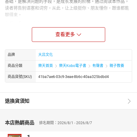
基础，是解决问题的手段，是成长发展的阶梯。通过阅读本作品，
读者将告别语塞和词穷，从此，让上级挺你、朋友懂你，跟谁都能
聊得来。
Author Biograph：
胡元斌是湖北房县籍作家、图书编审、湖北省作家协会会员，长期
查看更多
深耕通俗历史、人物传记与国学普及领域，编著出版数百部大众读
物，以叙事流畅、资料详实、适配青少年与大众读者著称，核心创
作集中在历史纪实、名人传记、国学普及三大方向。1963 年 11 月
品牌
大吕文化
出生，湖北房县人，湖北教育学院专科毕业，1983 年起发表文学作
品，现为大华文苑（北京）图书有限公司编辑、北京某文化公司图
商品分類
樂天首頁
樂天Kobo電子書
有聲書
親子教養
书编审，湖北省作家协会会员。
商品貨號(SKU)
41ba7ae6-03c9-3eae-8b6c-40aa325bdbd4
退換貨須知
本店熱銷商品
排名期間：2026/8/1 - 2026/8/7