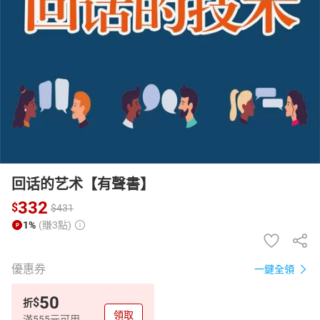
日本購物
電子/紙本書
HOT
回话的艺术【有聲書】
332
$
$
431
1%
(賺3點)
優惠券
一鍵全領
50
$
折
領取
滿555元可用