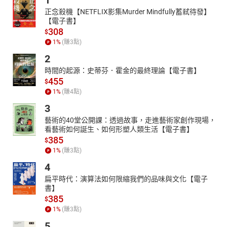
1
正念殺機【NETFLIX影集Murder Mindfully蓄弒待發】
【電子書】
308
$
1
%
(賺
3
點)
2
時間的起源：史蒂芬．霍金的最終理論【電子書】
455
$
1
%
(賺
4
點)
3
藝術的40堂公開課：透過故事，走進藝術家創作現場，
看藝術如何誕生、如何形塑人類生活【電子書】
385
$
1
%
(賺
3
點)
4
扁平時代：演算法如何限縮我們的品味與文化【電子
書】
385
$
1
%
(賺
3
點)
5