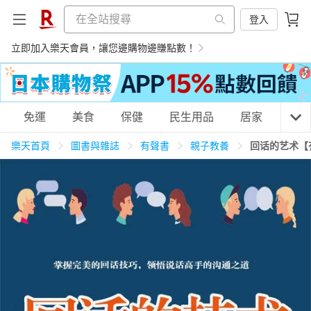
登入
立即加入樂天會員，讓您邊購物邊賺點數！
購物網分類
免運
美食
保健
民生用品
居家
3C
樂天首頁
圖書與雜誌
有聲書
親子教養
回话的艺术【
天天免運
美食蛋糕
養生保健
民生用品
居家生活
3C家電
運動休閒
親子玩具
女裝
男裝
化妝保養
情趣用品