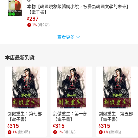
本物【韓國現象級暢銷小說，被譽為韓國文學的未來】
【電子書】
287
$
1
%
(賺
2
點)
查看更多
本店最新到貨
剑傲重生：第七部
剑傲重生：第一部
剑傲重生：第五部
【電子書】
【電子書】
【電子書】
315
315
315
$
$
$
1
%
(賺
3
點)
1
%
(賺
3
點)
1
%
(賺
3
點)