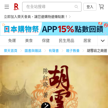
登入
立即加入樂天會員，讓您邊購物邊賺點數！
購物網分類
免運
美食
保健
民生用品
居家
3C
樂天首頁
圖書與雜誌
有聲書
親子教養
胡雪岩之商道
天天免運
美食蛋糕
養生保健
民生用品
居家生活
3C家電
運動休閒
親子玩具
女裝
男裝
化妝保養
情趣用品