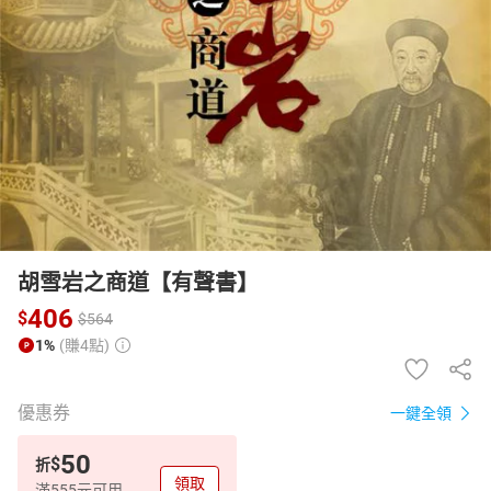
日本購物
電子/紙本書
HOT
胡雪岩之商道【有聲書】
406
$
$
564
1%
(賺4點)
優惠券
一鍵全領
50
$
折
領取
滿555元可用