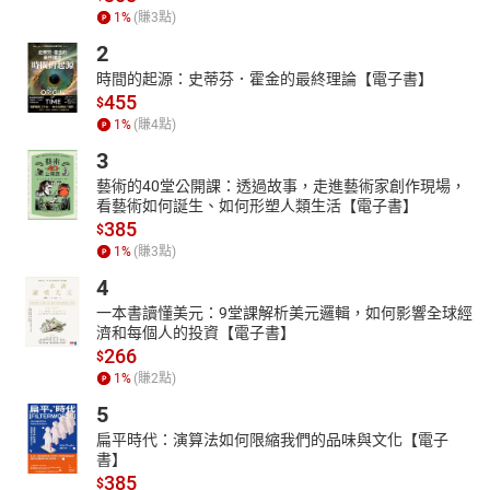
1
%
(賺
3
點)
2
時間的起源：史蒂芬．霍金的最終理論【電子書】
455
$
1
%
(賺
4
點)
3
藝術的40堂公開課：透過故事，走進藝術家創作現場，
看藝術如何誕生、如何形塑人類生活【電子書】
385
$
1
%
(賺
3
點)
4
一本書讀懂美元：9堂課解析美元邏輯，如何影響全球經
濟和每個人的投資【電子書】
266
$
1
%
(賺
2
點)
5
扁平時代：演算法如何限縮我們的品味與文化【電子
書】
385
$