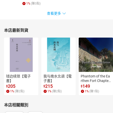
1
%
(賺
3
點)
查看更多
本店最新到貨
钱边续琐【電子
我与南水北调【電
Phantom of the Ea
書】
子書】
rthen Fort Chapter
 4【有聲書】
205
215
149
$
$
$
1
%
(賺
2
點)
1
%
(賺
2
點)
1
%
(賺
1
點)
本店相關類別