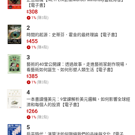
【電子書】
308
$
1
%
(賺
3
點)
2
時間的起源：史蒂芬．霍金的最終理論【電子書】
455
$
1
%
(賺
4
點)
3
藝術的40堂公開課：透過故事，走進藝術家創作現場，
看藝術如何誕生、如何形塑人類生活【電子書】
385
$
1
%
(賺
3
點)
4
一本書讀懂美元：9堂課解析美元邏輯，如何影響全球經
濟和每個人的投資【電子書】
266
$
1
%
(賺
2
點)
5
扁平時代：演算法如何限縮我們的品味與文化【電子