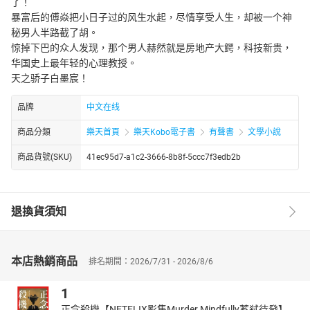
了！
暴富后的傅焱把小日子过的风生水起，尽情享受人生，却被一个神
秘男人半路截了胡。
惊掉下巴的众人发现，那个男人赫然就是房地产大鳄，科技新贵，
华国史上最年轻的心理教授。
天之骄子白墨宸！
品牌
中文在线
商品分類
樂天首頁
樂天Kobo電子書
有聲書
文學小說
商品貨號(SKU)
41ec95d7-a1c2-3666-8b8f-5ccc7f3edb2b
退換貨須知
本店熱銷商品
排名期間：2026/7/31 - 2026/8/6
1
正念殺機【NETFLIX影集Murder Mindfully蓄弒待發】