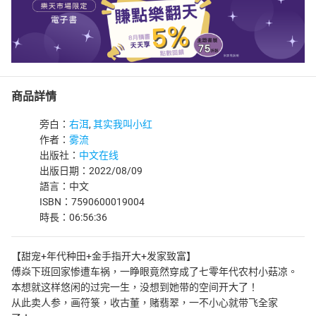
商品詳情
旁白：
右洱
,
其实我叫小红
作者：
雾流
出版社：
中文在线
出版日期：2022/08/09
語言：中文
ISBN：7590600019004
時長：06:56:36
【甜宠+年代种田+金手指开大+发家致富】
傅焱下班回家惨遭车祸，一睁眼竟然穿成了七零年代农村小菇凉。
本想就这样悠闲的过完一生，没想到她带的空间开大了！
从此卖人参，画符箓，收古董，赌翡翠，一不小心就带飞全家