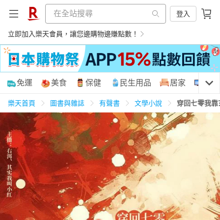
登入
立即加入樂天會員，讓您邊購物邊賺點數！
購物網分類
免運
美食
保健
民生用品
居家
3C
樂天首頁
圖書與雜誌
有聲書
文學小說
穿回七零我靠
天天免運
美食蛋糕
養生保健
民生用品
居家生活
3C家電
運動休閒
親子玩具
女裝
男裝
化妝保養
情趣用品