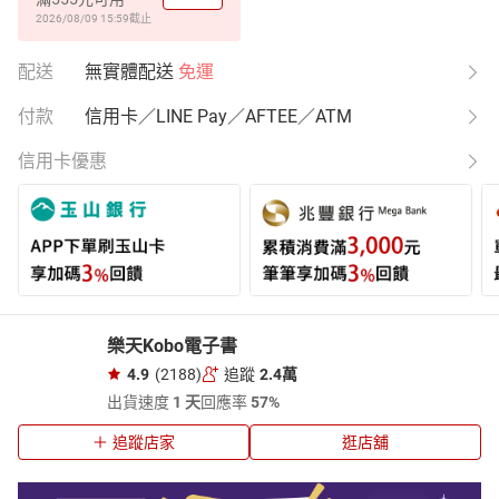
2026/08/09 15:59
截止
配送
無實體配送
免運
付款
信用卡／LINE Pay／AFTEE／ATM
信用卡優惠
樂天Kobo電子書
4.9
(2188)
追蹤
2.4萬
出貨速度
1 天
回應率
57%
追蹤店家
逛店舖