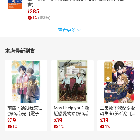
書】
385
$
1
%
(賺
3
點)
查看更多
本店最新到貨
前輩，請跟我交往
May I help you? 漸
王弟殿下深深溺愛
(第6話)完【電子
近戀愛物語(第5話)
轉生者(第4話)【電
書】
【電子書】
子書】
39
39
39
$
$
$
1
%
1
%
1
%