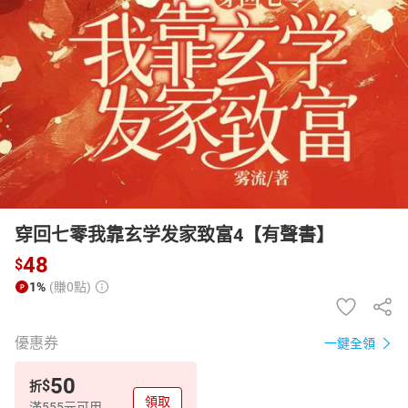
日本購物
電子/紙本書
HOT
穿回七零我靠玄学发家致富4【有聲書】
48
$
1%
(賺0點)
優惠券
一鍵全領
50
$
折
領取
滿555元可用