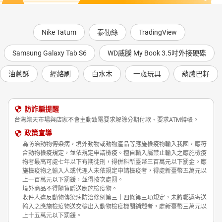
Nike Tatum
泰勒絲
TradingView
Samsung Galaxy Tab S6
WD威騰 My Book 3.5吋外接硬碟
油蔥酥
經絡刷
白水木
一歲玩具
葫蘆巴籽
防詐騙提醒
台灣樂天市場與店家不會主動致電要求解除分期付款、要求ATM轉帳。
政策宣導
為防治動物傳染病，境外動物或動物產品等應施檢疫物輸入我國，應符
合動物檢疫規定，並依規定申請檢疫。擅自輸入屬禁止輸入之應施檢疫
物者最高可處七年以下有期徒刑，得併科新臺幣三百萬元以下罰金。應
施檢疫物之輸入人或代理人未依規定申請檢疫者，得處新臺幣五萬元以
上一百萬元以下罰鍰，並得按次處罰。
境外商品不得隨貨贈送應施檢疫物。
收件人違反動物傳染病防治條例第三十四條第三項規定，未將郵遞寄送
輸入之應施檢疫物送交輸出入動物檢疫機關銷燬者，處新臺幣三萬元以
上十五萬元以下罰鍰。