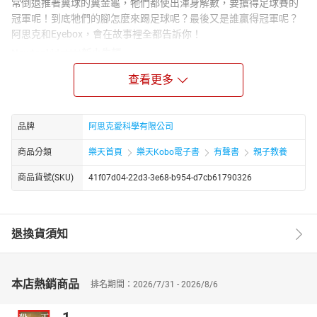
常倒退推著糞球的糞金龜，牠們都使出渾身解數，要搶得足球賽的
冠軍呢！到底牠們的腳怎麼來踢足球呢？最後又是誰贏得冠軍呢？
阿思克和Eyebox，會在故事裡全都告訴你！
Newtonkids****新小牛頓
全台灣最資深的兒童科普雜誌企劃、編劇，由知名聲優生動演出，
查看更多
安排主角《阿思克》和《Eyebox》為孩子演說精彩的科學故事。
目錄
主題曲與開場
品牌
阿思克愛科學有限公司
蝌蚪長腳變青蛙
商品分類
樂天首頁
樂天Kobo電子書
有聲書
親子教養
昆蟲足球賽開打嘍！
商品貨號(SKU)
41f07d04-22d3-3e68-b954-d7cb61790326
怪怪的多腳一族
失去腳掌的貓
長｢腳｣的怪魚
退換貨須知
本店熱銷商品
排名期間：2026/7/31 - 2026/8/6