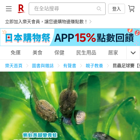
登入
立即加入樂天會員，讓您邊購物邊賺點數！
購物網分類
免運
美食
保健
民生用品
居家
3C
樂天首頁
圖書與雜誌
有聲書
親子教養
昆蟲足球賽【
天天免運
美食蛋糕
養生保健
民生用品
居家生活
3C家電
運動休閒
親子玩具
女裝
男裝
化妝保養
情趣用品