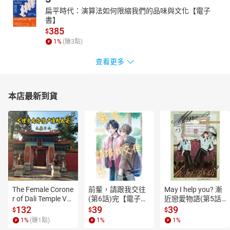
扁平時代：演算法如何限縮我們的品味與文化【電子
書】
385
$
1
%
(賺
3
點)
查看更多
本店最新到貨
The Female Corone
前輩，請跟我交往
May I help you? 漸
r of Dali Temple Vo
(第6話)完【電子
近戀愛物語(第5話)
l.6【有聲書】
書】
【電子書】
132
39
39
$
$
$
1
%
(賺
1
點)
1
%
1
%