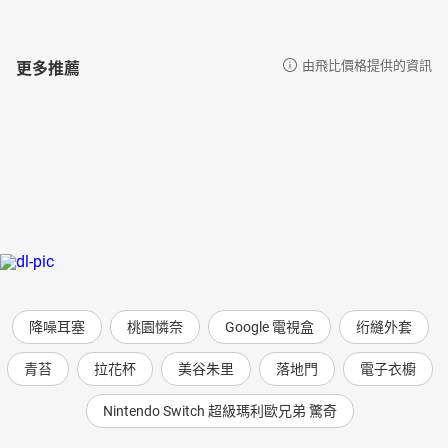
更多推薦
由飛比價格提供的資訊
降噪耳塞
桃園憐奈
Google 電視盒
绗縫外套
青苔
拉花杯
美谷朱里
落地門
電子衣櫥
Nintendo Switch 超級瑪利歐兄弟 驚奇