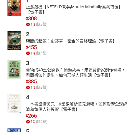
1
正念殺機【NETFLIX影集Murder Mindfully蓄弒待發】
【電子書】
308
$
1
%
(賺
3
點)
2
時間的起源：史蒂芬．霍金的最終理論【電子書】
455
$
1
%
(賺
4
點)
3
藝術的40堂公開課：透過故事，走進藝術家創作現場，
看藝術如何誕生、如何形塑人類生活【電子書】
385
$
1
%
(賺
3
點)
4
一本書讀懂美元：9堂課解析美元邏輯，如何影響全球經
濟和每個人的投資【電子書】
266
$
1
%
(賺
2
點)
5