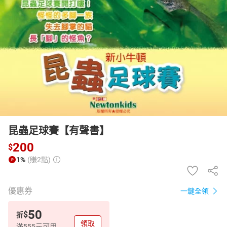
日本購物
電子/紙本書
HOT
昆蟲足球賽【有聲書】
200
$
1%
(賺2點)
優惠券
一鍵全領
50
$
折
領取
滿555元可用