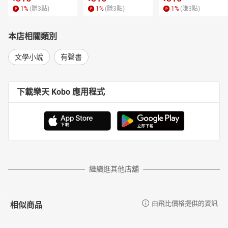
1
%
(賺
3
點)
1
%
(賺
3
點)
1
%
(賺
3
點)
本店相關類別
文學小說
有聲書
下載樂天 Kobo 應用程式
繼續逛其他店舖
相似商品
由飛比價格提供的資訊