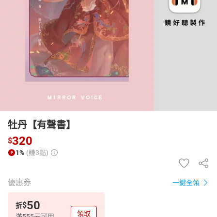
日本購物
電子/紙本書
HOT
牡丹【有聲書】
320
$
1%
(賺3點)
優惠券
一鍵全領
50
$
折
領取
滿555元可用