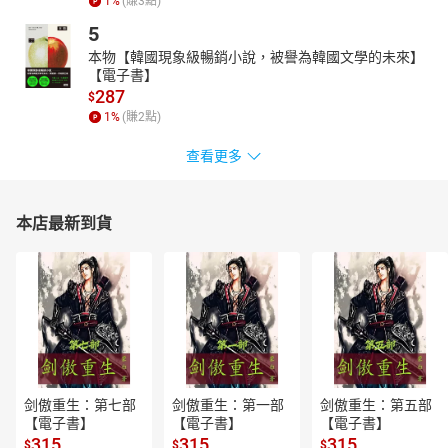
1
%
(賺
3
點)
5
本物【韓國現象級暢銷小說，被譽為韓國文學的未來】
【電子書】
287
$
1
%
(賺
2
點)
查看更多
本店最新到貨
剑傲重生：第七部
剑傲重生：第一部
剑傲重生：第五部
【電子書】
【電子書】
【電子書】
315
315
315
$
$
$