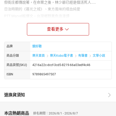
但街庄都傳說著，在命案之後，林少爺已經是個活死人……
日治時期的《暮光之城》、東方風味的噬血純愛
PTT Marvel板爆文，台灣鄉野異色浪漫譚
牡丹早年喪母，父親又好賭，她和祖母共同咬牙撐持著生計、並以
長姊的身分照顧著幼弟。早到適婚年齡的她，雖然對愛情有著憧
查看更多
憬、也接受了讓生活熄滅這小小憧憬，卻從未想過自己的婚姻竟是
為了償還父親的賭債，才被賣給後山的林家少爺當做媳婦。後山的
林家原本是個望族，在十年前發生了滅門血案後，僅剩公子林春生
品牌
鏡好聽
倖存。
商品分類
樂天首頁
樂天Kobo電子書
有聲書
文學小說
「其實我要出嫁了，但我從沒見過未婚夫。」牡丹幽幽地說。
商品貨號(SKU)
4216a22c-dccf-3cd5-8219-66a03edf4c46
「是嗎？或許在什麼地方見過呢？」男子歪著頭問。
「若對方能跟您一樣是個好人就好了。」牡丹對男子無奈笑著。
ISBN
9789865497507
「會的。」男子對牡丹點點頭，「一定會的。」
嫁入了林家後，牡丹才發現春生就是近日來常不期而遇的青年，雖
然因此放下了心防，她卻發現春生行事神祕，似乎有些什麼無法對
退換貨須知
她言說的事。另一方面，春生的確瞞著牡丹暗中行動——一切都與十
年前的血案、以及和春生曾有媒妁之言的那名女子有關......
----------
本店熱銷商品
排名期間：2026/8/1 - 2026/8/7