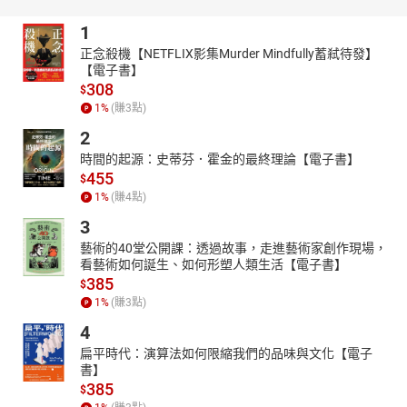
授權單位：鏡文學
錄製單位：鏡好聽團隊
1
【作者簡介】
正念殺機【NETFLIX影集Murder Mindfully蓄弒待發】
【電子書】
陳乃雄
308
$
批踢踢Marvel板屢屢爆文大手，獨立樂團胭脂虎吉他手／主唱。
1
%
(賺
3
點)
1994年生於宜蘭，希望透過不同領域重建台灣錯綜複雜文化之中的
2
美學、重新建立歷史表象的同時，找回台灣人對本土文化的認同。
時間的起源：史蒂芬．霍金的最終理論【電子書】
【主播簡介】
455
$
何維安
1
%
(賺
4
點)
現職接案插畫家/配音員。曾與遠傳、彰化銀行等企業合作過配音
3
案，因喜歡聲音表演進而跨足有聲書主播領域。在鏡好聽的有聲書
藝術的40堂公開課：透過故事，走進藝術家創作現場，
作品有《我們不能是朋友》（鏡文學）、《牡丹》（鏡文學）。
看藝術如何誕生、如何形塑人類生活【電子書】
385
$
1
%
(賺
3
點)
4
扁平時代：演算法如何限縮我們的品味與文化【電子
書】
385
$