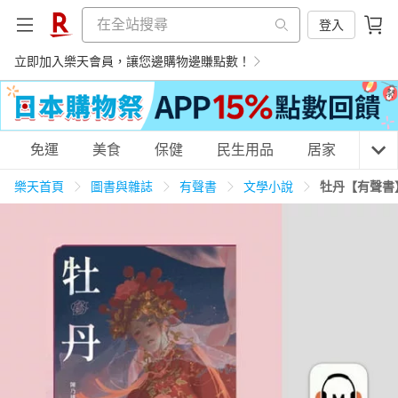
登入
立即加入樂天會員，讓您邊購物邊賺點數！
購物網分類
免運
美食
保健
民生用品
居家
3C
樂天首頁
圖書與雜誌
有聲書
文學小說
牡丹【有聲書
天天免運
美食蛋糕
養生保健
民生用品
居家生活
3C家電
運動休閒
親子玩具
女裝
男裝
化妝保養
情趣用品