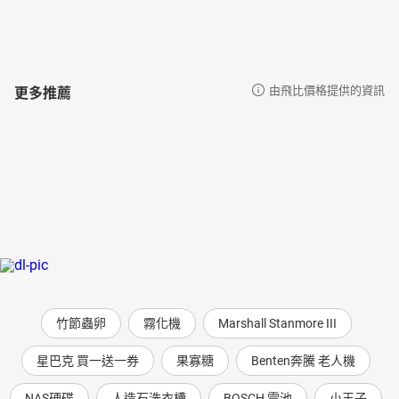
更多推薦
由飛比價格提供的資訊
竹節蟲卵
霧化機
Marshall Stanmore III
星巴克 買一送一券
果寡糖
Benten奔騰 老人機
NAS硬碟
人造石洗衣槽
BOSCH 電池
小王子