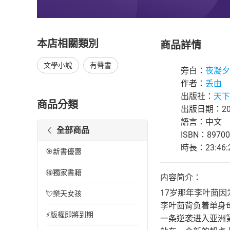
本店相關類別
商品詳情
文學小說
有聲書
旁白：
夜凝夕
作者：
丢由
出版社：
天下
商品分類
出版日期：202
語言：中文
全部商品
ISBN：89700
時長：23:46:
🎯新書優惠
🉐獨家書籍
内容简介：
17岁那年李叶茴
💘樂天女孩
李叶茴背负着单身
⚡版權即將到期
一条逆袭进入亚洲