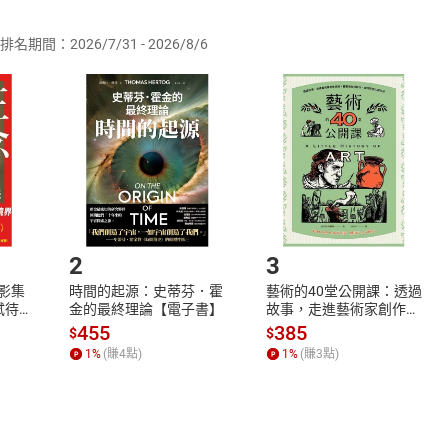
排名期間：2026/7/31 - 2026/8/6
訂購本店鋪之商品即代表知悉本店鋪所銷售之商品為電子書，屬
取電子書，不得請求退貨退款。
品
放入
購物車
登入
帳號
欲取消訂單或辦理退貨時，請登入樂天市場，並於「我的訂單」
Shopping cart
Login
將依您的申請進行審核，待審核通過後將為您辦理退款事宜。
市場須以整筆訂單為單位進行取消/退貨，恕無法以單支商品取消
如何開始使用？
.選擇閱讀載具
Step2.
2
3
X影集
時間的起源：史蒂芬．霍
藝術的40堂公開課：透過
蓄弒待
金的最終理論【電子書】
故事，走進藝術家創作現
場，看藝術如何誕生、如
455
385
$
$
何形塑人類生活【電子
1
%
(賺
4
點)
1
%
(賺
3
點)
書】