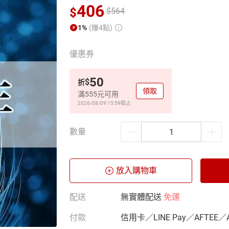
406
$
$
564
1%
(賺4點)
優惠券
50
$
折
領取
滿555元可用
2026/08/09 15:59
截止
數量
放入購物車
配送
無實體配送
免運
付款
信用卡／LINE Pay／AFTEE／