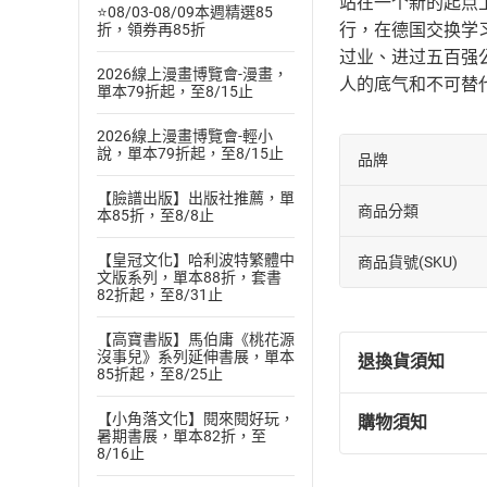
站在一个新的起点
⭐08/03-08/09本週精選85
行，在德国交换学
折，領券再85折
过业、进过五百强
2026線上漫畫博覽會-漫畫，
人的底气和不可替
單本79折起，至8/15止
2026線上漫畫博覽會-輕小
說，單本79折起，至8/15止
品牌
【臉譜出版】出版社推薦，單
商品分類
本85折，至8/8止
【皇冠文化】哈利波特繁體中
商品貨號(SKU)
文版系列，單本88折，套書
82折起，至8/31止
【高寶書版】馬伯庸《桃花源
沒事兒》系列延伸書展，單本
退換貨須知
85折起，至8/25止
【小角落文化】閱來閱好玩，
購物須知
退換貨規定：
暑期書展，單本82折，至
8/16止
(
一
)
依
消費
內容或一經提