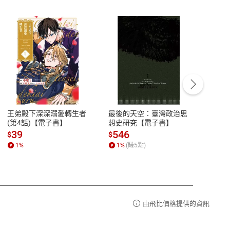
客服資訊
豫期
服務時間：週一到週五 10:00-12:00、
易解
13:00-17:00 (國定假日及例假日休息)
王弟殿下深深溺愛轉生者
最後的天空：臺灣政治思
鬼島
品性
客服電話：0080-1857077
(第4話)【電子書】
想史研究【電子書】
小事
請參
客服信箱：
聯絡店家
39
546
33
$
$
$
1
%
1
%
(賺
5
點)
1
%
由飛比價格提供的資訊