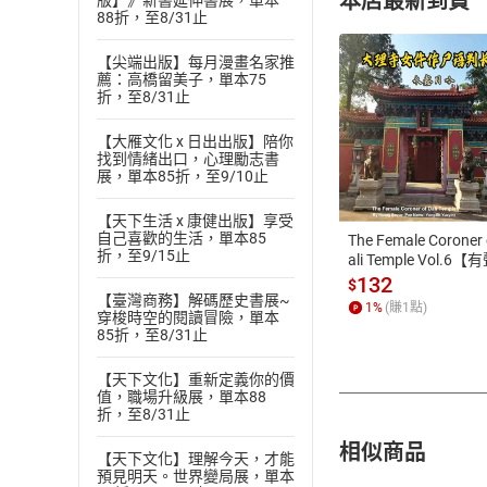
本店最新到貨
版】》新書延伸書展，單本
88折，至8/31止
【尖端出版】每月漫畫名家推
薦：高橋留美子，單本75
折，至8/31止
【大雁文化 x 日出出版】陪你
付款方
找到情緒出口，心理勵志書
展，單本85折，至9/10止
ATM轉帳、信用卡
【天下生活 x 康健出版】享受
自己喜歡的生活，單本85
The Female Coroner 
折，至9/15止
ali Temple Vol.6【
書】
132
$
【臺灣商務】解碼歷史書展~
1
%
(賺
1
點)
穿梭時空的閱讀冒險，單本
85折，至8/31止
【天下文化】重新定義你的價
值，職場升級展，單本88
折，至8/31止
相似商品
【天下文化】理解今天，才能
預見明天。世界變局展，單本