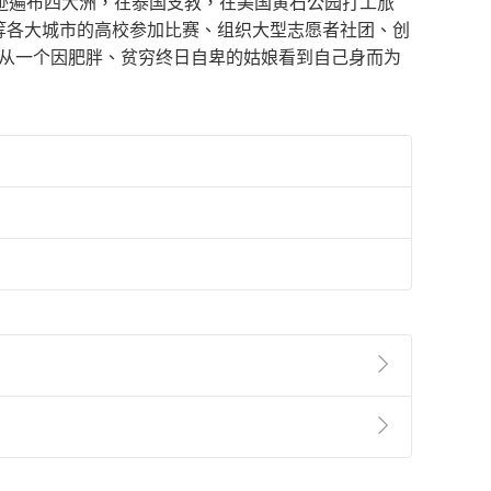
迹遍布四大洲，在泰国支教，在美国黄石公园打工旅
等各大城市的高校参加比赛、组织大型志愿者社团、创
于从一个因肥胖、贫穷终日自卑的姑娘看到自己身而为
準則
第
2
條第
5
款之規定，「非以有形媒介提供之數位
，不適用消保法第
19
條第
1
項七日內無條件退貨之規