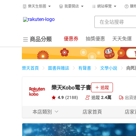
樂天生態圈
我要開店
網站導覽
購
優惠券
抽獎優惠
天天免運
商品分類
向死
樂天首頁
圖書與雜誌
有聲書
文學小說
樂天Kobo電子書
追蹤
4.9
(2188)
追蹤
2.4萬
出貨
本店類別
店家首頁
店家