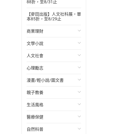
88折，至8/31止
【麥田出版】人文社科展，單
本85折，至8/29止
商業理財
文學小說
投資理財
人文社會
經濟/趨勢
歐美文學
心理勵志
財務/金融
日本文學
國際關係
漫畫/輕小說/圖文書
管理/領導
韓國文學
政治
心靈成長/情緒
親子教養
職場工作術
華文文學
社會科學
人際關係
輕小說
生活風格
成功法
經典文學
台灣/中國歷史
兩性關係
奇幻/科幻
教育現場
醫療保健
行銷/廣告
成長/家庭生活小說
日/韓歷史
心理學
愛情故事
兒童文學/故事
飲食/食譜
自然科普
傳記
懸疑/推理小說
其他歷史/史學
職場/社會寫實
兒童科普/學習
健身/美顏
健康/養生