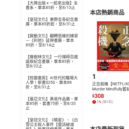
【大牌出版 x 一起來出版】全
購書須知
定。
書系，單本85折，至8/13止
本店熱銷商品
(
二
)
消費者
【皇冠文化】東野圭吾紀念書
且已下載
/
存
展，單本85折起，至8/31止
挑選
商
退貨方式：您
Choose
【啟動文化】翻轉思維的練習
貨」，本店鋪
－《利他》延伸書展，單本
請注意，樂天
85折，至8/14止
購書後，
【橡樹林文化】一行禪師百歲
誕辰紀念書展，單本85折，
Step1
至8/22止
1
【校園書房】AI世代的職場大
人學！新書$250、單本88
正念殺機【NETFLI
折，至8/31止
Murder Mindfully
發】【電子書】
308
$
【蓋亞文化】黃易作品展，單
1
%
(賺
3
點)
本85折、套書75折，至8/20
止
【皇冠文化】《曉星》、《白
雪公主殺人事件【童話破滅