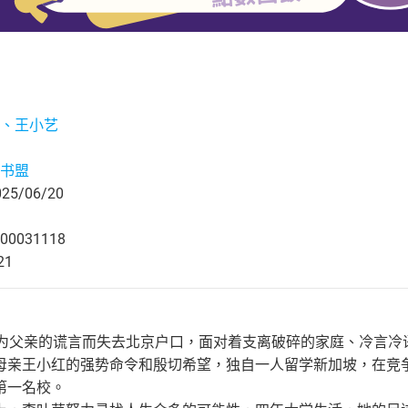
、王小艺
书盟
5/06/20
00031118
21
因为父亲的谎言而失去北京户口，面对着支离破碎的家庭、冷言冷
母亲王小红的强势命令和殷切希望，独自一人留学新加坡，在竞
第一名校。