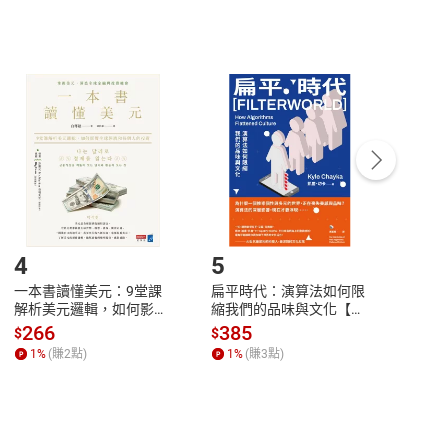
非以有形媒介提供之數位內容，消費者同意若訂購後
付款
方式
完成
訂單
中點選「瀏覽訂單明細」
>
「申請取消訂單
/
退
Payment
Complete
/退貨。
登入帳號，下載書籍後看書
4
5
6
一本書讀懂美元：9堂課
扁平時代：演算法如何限
本物
解析美元邏輯，如何影響
縮我們的品味與文化【電
說，
全球經濟和每個人的投資
子書】
來】
266
385
28
$
$
$
【電子書】
1
%
(賺
2
點)
1
%
(賺
3
點)
1
%