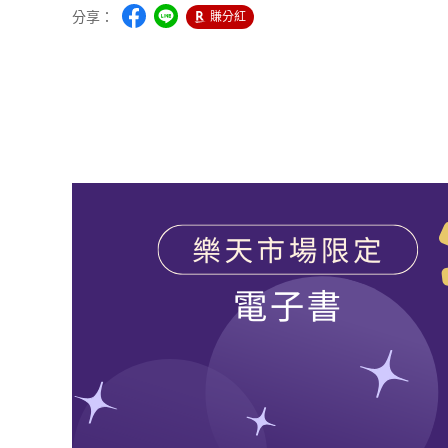
分享：
賺分紅