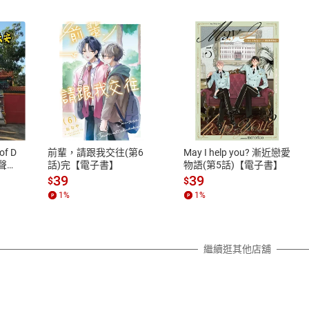
式
退換貨規範
、LINE PAY、AFTEE
本店是否提供消費者保護法七日猶
之權利，遽消費者保護法及通訊交
of D
前輩，請跟我交往(第6
May I help you? 漸近戀愛
除權合理例外情事適用準則，依商
有聲
話)完【電子書】
物語(第5話)【電子書】
質各有不同規定。詳細退換貨說明
39
39
$
$
照各商品說明。
1
%
1
%
詳細說明
繼續逛其他店舖