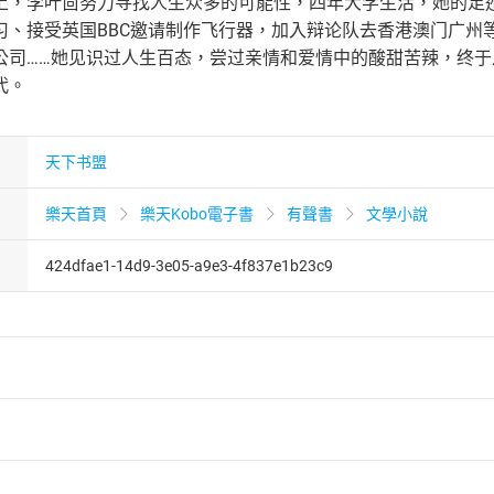
上，李叶茴努力寻找人生众多的可能性，四年大学生活，她的足
习、接受英国BBC邀请制作飞行器，加入辩论队去香港澳门广州
公司……她见识过人生百态，尝过亲情和爱情中的酸甜苦辣，终
代。
天下书盟
樂天首頁
樂天Kobo電子書
有聲書
文學小說
424dfae1-14d9-3e05-a9e3-4f837e1b23c9
者保護法
第
19
條第
1
項後段
暨
通訊交易解除權合理例外情事適用
供即為完成之線上服務，經消費者事先同意始提供。」 之商品