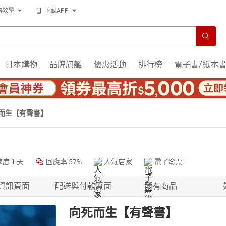
物教學
下載APP
日本購物
品牌旗艦
優惠活動
排行榜
電子書/紙本
而生【有聲書】
速度
1 天
回應率
57%
人氣店家
電子發票
資訊頁面
配送與付款頁面
所有商品
向死而生【有聲書】