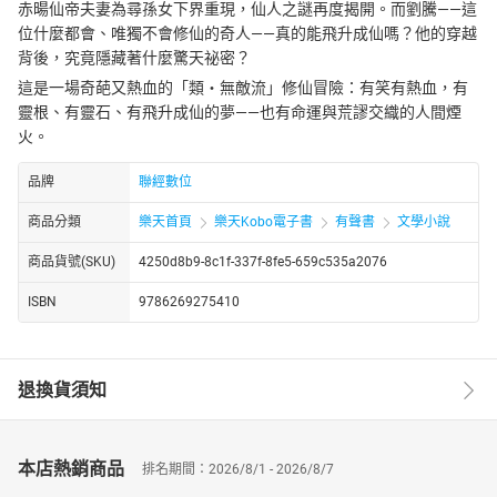
赤暘仙帝夫妻為尋孫女下界重現，仙人之謎再度揭開。而劉騰——這
位什麼都會、唯獨不會修仙的奇人——真的能飛升成仙嗎？他的穿越
背後，究竟隱藏著什麼驚天祕密？
這是一場奇葩又熱血的「類‧無敵流」修仙冒險：有笑有熱血，有
靈根、有靈石、有飛升成仙的夢——也有命運與荒謬交織的人間煙
火。
品牌
聯經數位
商品分類
樂天首頁
樂天Kobo電子書
有聲書
文學小說
商品貨號(SKU)
4250d8b9-8c1f-337f-8fe5-659c535a2076
ISBN
9786269275410
退換貨須知
本店熱銷商品
排名期間：2026/8/1 - 2026/8/7