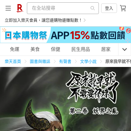
登入
立即加入樂天會員，讓您邊購物邊賺點數！
購物網分類
免運
美食
保健
民生用品
居家
3C
樂天首頁
圖書與雜誌
有聲書
文學小說
原來我早就不
天天免運
美食蛋糕
養生保健
民生用品
居家生活
3C家電
運動休閒
親子玩具
女裝
男裝
化妝保養
情趣用品