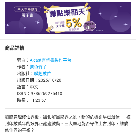
商品詳情
旁白：
Aicast有聲書製作平台
作者：
紫色竹子
出版社：
聯經數位
出版日期：2025/10/20
語言：中文
ISBN：9786269275410
時長：11:23:57
劉騰穿越修仙界後，雖化解黑煞界之亂，新的危機卻早已潛伏——被
封印數萬年的妖界正蠢蠢欲動。三大聖地能否守住上古封印，維繫
修仙界的平衡？