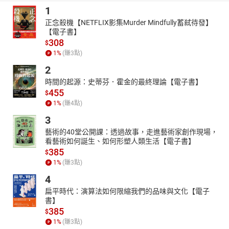
1
正念殺機【NETFLIX影集Murder Mindfully蓄弒待發】
【電子書】
308
$
1
%
(賺
3
點)
2
時間的起源：史蒂芬．霍金的最終理論【電子書】
455
$
1
%
(賺
4
點)
3
藝術的40堂公開課：透過故事，走進藝術家創作現場，
看藝術如何誕生、如何形塑人類生活【電子書】
385
$
1
%
(賺
3
點)
4
扁平時代：演算法如何限縮我們的品味與文化【電子
書】
385
$
1
%
(賺
3
點)