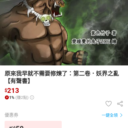
日本購物
電子/紙本書
HOT
原來我早就不需要修煉了：第二卷．妖界之亂
【有聲書】
213
$
1%
(賺2點)
優惠券
一鍵全領