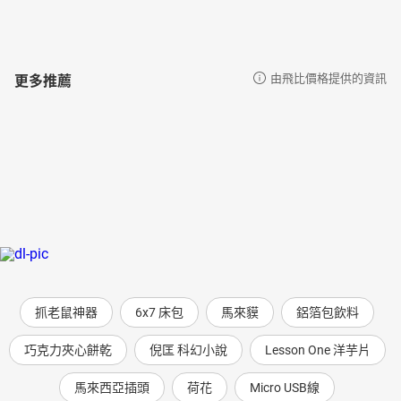
更多推薦
由飛比價格提供的資訊
抓老鼠神器
6x7 床包
馬來貘
鋁箔包飲料
巧克力夾心餅乾
倪匡 科幻小說
Lesson One 洋芋片
馬來西亞插頭
荷花
Micro USB線