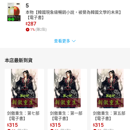
5
本物【韓國現象級暢銷小說，被譽為韓國文學的未來】
【電子書】
287
$
1
%
(賺
2
點)
查看更多
本店最新到貨
剑傲重生：第七部
剑傲重生：第一部
剑傲重生：第五部
【電子書】
【電子書】
【電子書】
315
315
315
$
$
$