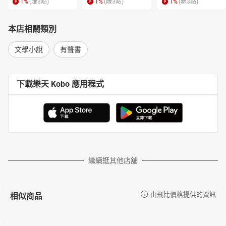
1
%
(賺
3
點)
1
%
(賺
3
點)
1
%
(賺
3
點)
本店相關類別
文學小說
有聲書
下載樂天 Kobo 應用程式
繼續逛其他店舖
相似商品
由飛比價格提供的資訊