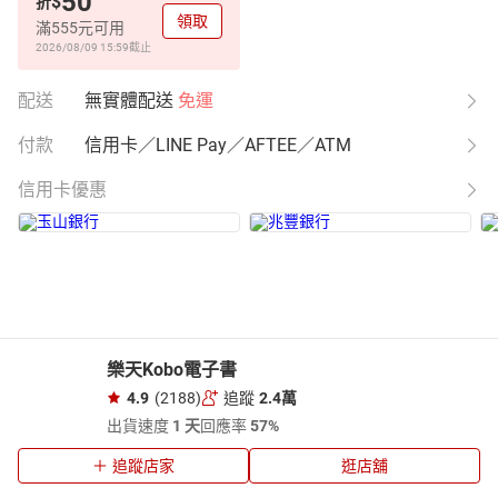
50
$
折
領取
滿555元可用
2026/08/09 15:59
截止
配送
無實體配送
免運
付款
信用卡／LINE Pay／AFTEE／ATM
信用卡優惠
樂天Kobo電子書
4.9
(2188)
追蹤
2.4萬
出貨速度
1 天
回應率
57%
追蹤店家
逛店舖