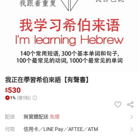
日本購物
電子/紙本書
HOT
我正在學習希伯來語【有聲書】
530
$
1%
(賺5點)
配送
無實體配送
免運
付款
信用卡／LINE Pay／AFTEE／ATM