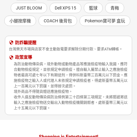
JUST BLOOM
Dell XPS 15
籃球
青梅
小腿按摩機
COACH 後背包
Pokemon寶可夢 盒玩
防詐騙提醒
台灣樂天市場與店家不會主動致電要求解除分期付款、要求ATM轉帳。
政策宣導
為防治動物傳染病，境外動物或動物產品等應施檢疫物輸入我國，應符
合動物檢疫規定，並依規定申請檢疫。擅自輸入屬禁止輸入之應施檢疫
物者最高可處七年以下有期徒刑，得併科新臺幣三百萬元以下罰金。應
施檢疫物之輸入人或代理人未依規定申請檢疫者，得處新臺幣五萬元以
上一百萬元以下罰鍰，並得按次處罰。
境外商品不得隨貨贈送應施檢疫物。
收件人違反動物傳染病防治條例第三十四條第三項規定，未將郵遞寄送
輸入之應施檢疫物送交輸出入動物檢疫機關銷燬者，處新臺幣三萬元以
上十五萬元以下罰鍰。
Shopping is Entertainment!