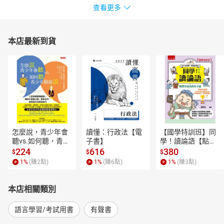
查看更多
本店最新到貨
怎麼說，青少年會
讀懂：行政法【電
【國學特訓班】同
聽vs.如何聽，青少
子書】
學！讀論語【點閱
年願意說【電子
率最高的孔子篇】
224
616
380
$
$
$
書】
逗趣的文配圖情境
1
%
(賺
2
點)
1
%
(賺
6
點)
1
%
(賺
3
點)
式講解，學習聖人
老師和學霸弟子的
高情商，開拓人生
本店相關類別
格局！【電子書】
語言學習/考試用書
有聲書