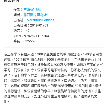
商品詳情
作者：
吉姆·加德纳
講者：
露西默库里乌斯
出版社：
Mercurius Editions
出版日期：2019/01/01
語言：中文
ISBN：9782821127104
時長：03:55:20
我正在学习希伯来语：300个至关重要的单词和短语，140个公用表
达式，100个最常用的动词，1000个基本词汇。希伯来语是西北闪
族语言原产于以色列，被全球超过900万人使用。如何以不同的方式
学习一门语言？如今，语言学习是革命性的：你不必去传统的语文
课了。我们的学习方法：选择数百个短语和基本词汇的。你听他们
的，你赘述，和你说话。我们依靠发音，口语练习，听力，用文
字，必要的短语和词汇表结合。的话20％使用的80％的时间。最终
的目标是让一种语言足够的水平，以便能够保持简单的对话，才能
够理解简单的交流，处理与日常生活开始探索开辟了给你新的文
化。