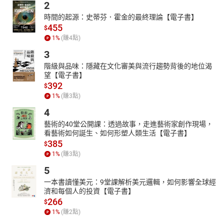
2
時間的起源：史蒂芬．霍金的最終理論【電子書】
455
$
1
%
(賺
4
點)
3
階級與品味：隱藏在文化審美與流行趨勢背後的地位渴
望【電子書】
392
$
1
%
(賺
3
點)
4
藝術的40堂公開課：透過故事，走進藝術家創作現場，
看藝術如何誕生、如何形塑人類生活【電子書】
385
$
1
%
(賺
3
點)
5
一本書讀懂美元：9堂課解析美元邏輯，如何影響全球經
濟和每個人的投資【電子書】
266
$
1
%
(賺
2
點)