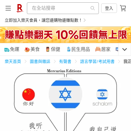
登入
立即加入樂天會員，讓您邊購物邊賺點數！
購物網分類
免運
美食
保健
民生用品
居家
3C
樂天首頁
圖書與雜誌
有聲書
語言學習/考試用書
我
天天免運
美食蛋糕
養生保健
民生用品
居家生活
3C家電
運動休閒
親子玩具
女裝
男裝
化妝保養
情趣用品