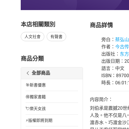
本店相關類別
商品詳情
人文社會
有聲書
旁白：
蔡弘山
作者：
今古传
出版社：
东方
商品分類
出版日期：202
語言：中文
全部商品
ISBN：89700
時長：06:01:
🎯新書優惠
🉐獨家書籍
内容简介：
刘伯承是震撼20
💘樂天女孩
人及。他不仅是八
⚡版權即將到期
渡赤水、巧渡金沙