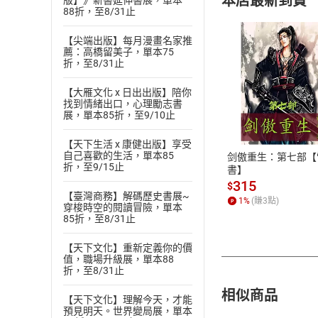
本店最新到貨
版】》新書延伸書展，單本
88折，至8/31止
【尖端出版】每月漫畫名家推
薦：高橋留美子，單本75
折，至8/31止
【大雁文化 x 日出出版】陪你
付款方
找到情緒出口，心理勵志書
展，單本85折，至9/10止
ATM轉帳、信用卡
【天下生活 x 康健出版】享受
自己喜歡的生活，單本85
剑傲重生：第七部【
折，至9/15止
書】
315
$
【臺灣商務】解碼歷史書展~
1
%
(賺
3
點)
穿梭時空的閱讀冒險，單本
85折，至8/31止
【天下文化】重新定義你的價
值，職場升級展，單本88
折，至8/31止
相似商品
【天下文化】理解今天，才能
預見明天。世界變局展，單本