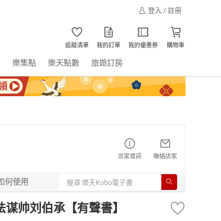
登入 / 註冊
追蹤清單
我的訂單
我的優惠券
購物車
書
樂集點
樂天點數
旅遊訂房
店家資訊
聯絡店家
如何使用
法谋帅刘伯承【有聲書】