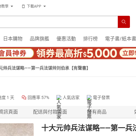
物教學
下載APP
日本購物
品牌旗艦
優惠活動
排行榜
電子書/紙本
元帅兵法谋略——第一兵法谋帅刘伯承【有聲書】
速度
1 天
回應率
57%
人氣店家
電子發票
資訊頁面
配送與付款頁面
所有商品
十大元帅兵法谋略——第一兵