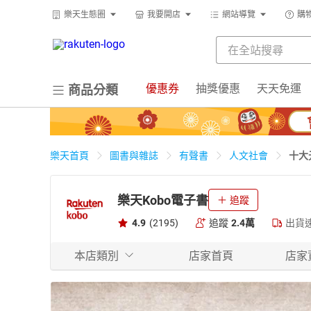
樂天生態圈
我要開店
網站導覽
購
優惠券
抽獎優惠
天天免運
商品分類
十大
樂天首頁
圖書與雜誌
有聲書
人文社會
樂天Kobo電子書
追蹤
4.9
(2195)
追蹤
2.4萬
出貨
本店類別
店家首頁
店家