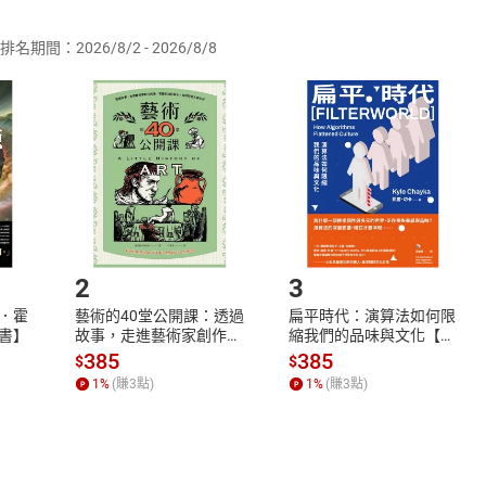
排名期間：2026/8/2 - 2026/8/8
訂購本店鋪之商品即代表知悉本店鋪所銷售之商品為電子書，屬
取電子書，不得請求退貨退款。
品
放入
購物車
登入
帳號
欲取消訂單或辦理退貨時，請登入樂天市場，並於「我的訂單」
Shopping cart
Login
將依您的申請進行審核，待審核通過後將為您辦理退款事宜。
市場須以整筆訂單為單位進行取消/退貨，恕無法以單支商品取消
如何開始使用？
.選擇閱讀載具
Step2.
2
3
．霍
藝術的40堂公開課：透過
扁平時代：演算法如何限
書】
故事，走進藝術家創作現
縮我們的品味與文化【電
場，看藝術如何誕生、如
子書】
385
385
$
$
何形塑人類生活【電子
1
%
(賺
3
點)
1
%
(賺
3
點)
書】