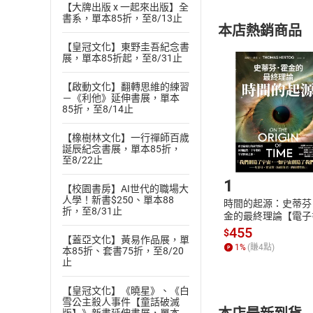
【大牌出版 x 一起來出版】全
購書須知
定。
書系，單本85折，至8/13止
本店熱銷商品
(
二
)
消費者
【皇冠文化】東野圭吾紀念書
且已下載
/
存
展，單本85折起，至8/31止
挑選
商
退貨方式：您
Choose
【啟動文化】翻轉思維的練習
貨」，本店鋪
－《利他》延伸書展，單本
請注意，樂天
85折，至8/14止
購書後，
【橡樹林文化】一行禪師百歲
誕辰紀念書展，單本85折，
Step1
至8/22止
1
【校園書房】AI世代的職場大
人學！新書$250、單本88
時間的起源：史蒂芬
折，至8/31止
金的最終理論【電子
455
$
【蓋亞文化】黃易作品展，單
1
%
(賺
4
點)
本85折、套書75折，至8/20
止
【皇冠文化】《曉星》、《白
雪公主殺人事件【童話破滅