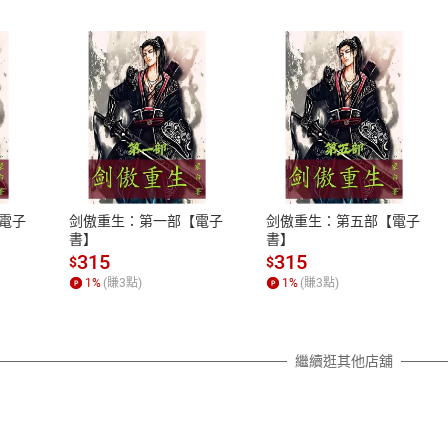
式
退換貨規範
、LINE PAY、AFTEE
本店是否提供消費者保護法七日猶
之權利，遽消費者保護法及通訊交
電子
剑傲重生：第一部【電子
剑傲重生：第五部【電子
除權合理例外情事適用準則，依商
書】
書】
質各有不同規定。詳細退換貨說明
315
315
$
$
照各商品說明。
1
%
(賺
3
點)
1
%
(賺
3
點)
詳細說明
繼續逛其他店舖