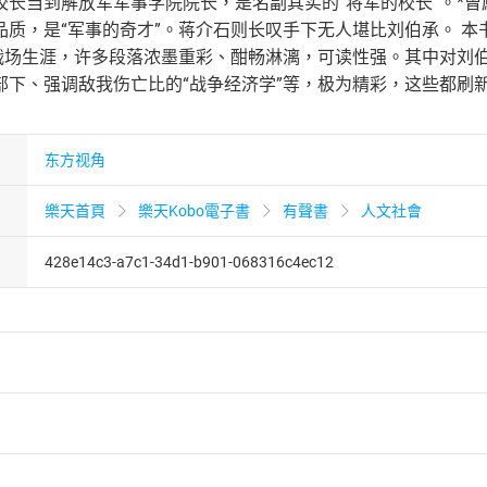
长当到解放军军事学院院长，是名副其实的“将军的校长”。*曾
品质，是“军事的奇才”。蒋介石则长叹手下无人堪比刘伯承。 
的战场生涯，许多段落浓墨重彩、酣畅淋漓，可读性强。其中对刘
部下、强调敌我伤亡比的“战争经济学”等，极为精彩，这些都刷
东方视角
樂天首頁
樂天Kobo電子書
有聲書
人文社會
428e14c3-a7c1-34d1-b901-068316c4ec12
者保護法
第
19
條第
1
項後段
暨
通訊交易解除權合理例外情事適用
供即為完成之線上服務，經消費者事先同意始提供。」 之商品