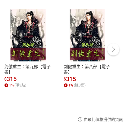
客服資訊
豫期
服務時間：週一到週五 10:00-12:00、
易解
13:00-17:00 (國定假日及例假日休息)
剑傲重生：第九部【電子
剑傲重生：第八部【電子
潜水史
品性
客服電話：0080-1857077
書】
書】
andari
al) Sc
請參
客服信箱：
聯絡店家
315
315
13
$
$
$
r【電
1
%
(賺
3
點)
1
%
(賺
3
點)
1
%
由飛比價格提供的資訊