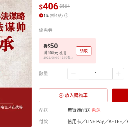
406
$
$
564
1%
(賺4點)
優惠券
50
$
折
領取
滿555元可用
2026/08/09 15:59
截止
數量
放入購物車
配送
無實體配送
免運
付款
信用卡／LINE Pay／AFTEE／