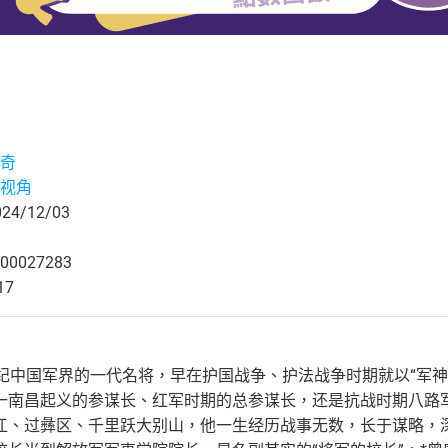
奇
视角
4/12/03
00027283
17
世纪中国军界的一代名将，早在护国战争、护法战争时期就以“军
一南昌起义的参谋长、红军时期的总参谋长，还是抗战时期八路
江、过彝区、千里跃大别山，他一生经历战事无数，长于谋略，