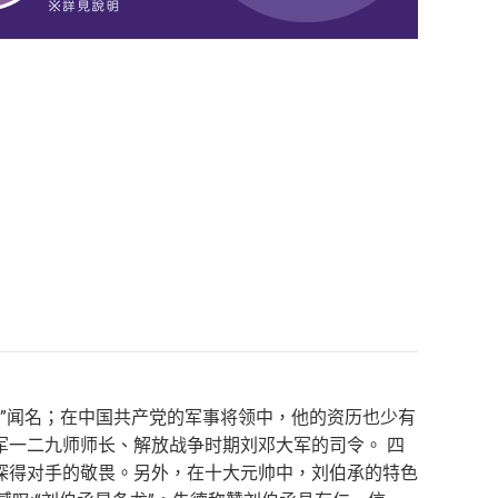
神”闻名；在中国共产党的军事将领中，他的资历也少有
军一二九师师长、解放战争时期刘邓大军的司令。 四
深得对手的敬畏。另外，在十大元帅中，刘伯承的特色