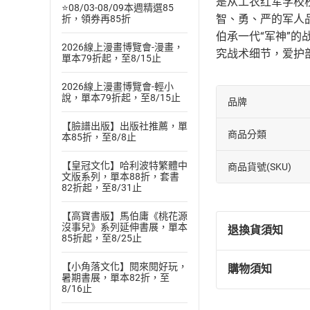
是从工农红军学校校
⭐08/03-08/09本週精選85
智、勇、严的军人
折，領券再85折
伯承一代“军神”
2026線上漫畫博覽會-漫畫，
究战术细节，爱护
單本79折起，至8/15止
2026線上漫畫博覽會-輕小
說，單本79折起，至8/15止
品牌
【臉譜出版】出版社推薦，單
商品分類
本85折，至8/8止
【皇冠文化】哈利波特繁體中
商品貨號(SKU)
文版系列，單本88折，套書
82折起，至8/31止
【高寶書版】馬伯庸《桃花源
沒事兒》系列延伸書展，單本
退換貨須知
85折起，至8/25止
【小角落文化】閱來閱好玩，
購物須知
退換貨規定：
暑期書展，單本82折，至
8/16止
(
一
)
依
消費
內容或一經提