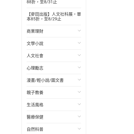
88折，至8/31止
【麥田出版】人文社科展，單
本85折，至8/29止
商業理財
文學小說
投資理財
人文社會
經濟/趨勢
歐美文學
心理勵志
財務/金融
日本文學
國際關係
漫畫/輕小說/圖文書
管理/領導
韓國文學
政治
心靈成長/情緒
親子教養
職場工作術
華文文學
社會科學
人際關係
輕小說
生活風格
成功法
經典文學
台灣/中國歷史
兩性關係
奇幻/科幻
教育現場
醫療保健
行銷/廣告
成長/家庭生活小說
日/韓歷史
心理學
愛情故事
兒童文學/故事
飲食/食譜
自然科普
傳記
懸疑/推理小說
其他歷史/史學
職場/社會寫實
兒童科普/學習
健身/美顏
健康/養生