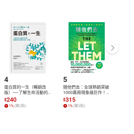
非以有形媒介提供之數位內容，消費者同意若訂購後
付款
方式
完成
訂單
中點選「瀏覽訂單明細」
>
「申請取消訂單
/
退
Payment
Complete
/退貨。
登入帳號，下載書籍後看書
4
5
6
蛋白質的一生（暢銷改
隨他們去：全球熱銷突破
理當
版）──了解生命活動的
1000萬冊現象級巨作！
快樂
秘密，讀懂生命科學的第
改變千萬人命運的心理技
理解
240
315
30
$
$
$
一本書【電子書】
巧【附放下執念明信片
慮、
1
%
(賺
2
點)
1
%
(賺
3
點)
1
%
圖】【電子書】
書】