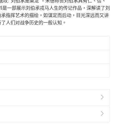
感叹:“刘伯承是条龙”。朱德称赞刘伯承具有仁、信、
本书是一部展示刘伯承戎马人生的传记作品，深解读了刘
伯承指挥艺术的描绘，如谋定而后动，目光深远而又讲
新了人们对战争历史的一般认知。
準則
第
2
條第
5
款之規定，「非以有形媒介提供之數位
，不適用消保法第
19
條第
1
項七日內無條件退貨之規