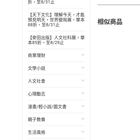
折，至8/31止
【天下文化】理解今天，才能
相似商品
預見明天。世界變局展，單本
88折，至8/31止
【麥田出版】人文社科展，單
本85折，至8/29止
商業理財
文學小說
投資理財
人文社會
經濟/趨勢
歐美文學
心理勵志
財務/金融
日本文學
國際關係
漫畫/輕小說/圖文書
管理/領導
韓國文學
政治
心靈成長/情緒
親子教養
職場工作術
華文文學
社會科學
人際關係
輕小說
生活風格
成功法
經典文學
台灣/中國歷史
兩性關係
奇幻/科幻
教育現場