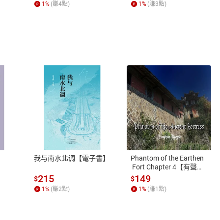
1
%
(賺
4
點)
1
%
(賺
3
點)
式
退換貨規範
、LINE PAY、AFTEE
本店是否提供消費者保護法七日猶
之權利，遽消費者保護法及通訊交
我与南水北调【電子書】
Phantom of the Earthen
除權合理例外情事適用準則，依商
 Fort Chapter 4【有聲
書】
質各有不同規定。詳細退換貨說明
215
149
$
$
照各商品說明。
1
%
(賺
2
點)
1
%
(賺
1
點)
詳細說明