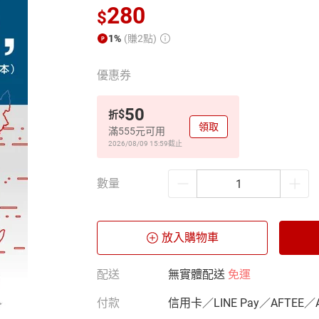
280
$
1%
(賺2點)
優惠券
50
$
折
領取
滿555元可用
2026/08/09 15:59
截止
數量
放入購物車
配送
無實體配送
免運
付款
信用卡／LINE Pay／AFTEE／