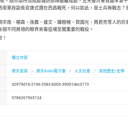
4日午夜，胡宗南所派成都城防部隊撤離成都，五天後共軍賀龍率
西南軍政副長官唐式遵在西昌戰死。何以如此，是士兵無戰志？
胡宗南、楊森、孫震、盛文、鍾樹楠、賀國光、周君亮等人的珍
各個不同將領的眼界來看這場至關重要的戰役。
密！
獨立作家
樂天首頁
樂天Kobo電子書
人文社會
其他歷史/史學
42979d18-2196-3583-b003-39001dec3173
9786267565124