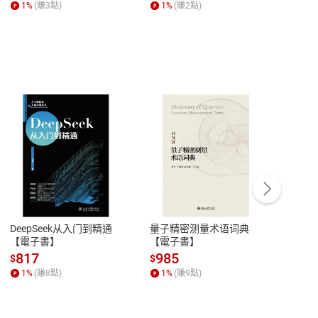
1
%
(賺
3
點)
1
%
(賺
2
點)
1
%
書】
客服資訊
豫期
服務時間：週一到週五 10:00-12:00、
易解
13:00-17:00 (國定假日及例假日休息)
DeepSeek从入门到精通
量子精密测量术语词典
新西
品性
客服電話：0080-1857077
【電子書】
【電子書】
计研
請參
客服信箱：
聯絡店家
817
985
98
$
$
$
1
%
(賺
8
點)
1
%
(賺
9
點)
1
%