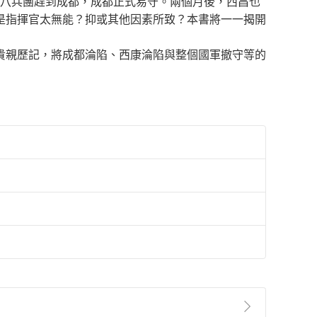
第十八兵團趕到成都，成都正式易守。兩個月後，西昌也
是指揮官太無能？抑或其他因素所致？本書將一一揭開
貴親歷記，將成都淪陷、西康淪陷與整個國軍撤守等的