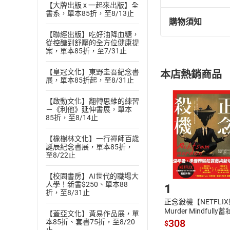
【大牌出版 x 一起來出版】全
書系，單本85折，至8/13止
購物須知
退換貨規定：
【聯經出版】吃好油降血糖，
(
一
)
依
消費
從控醣到舒壓的全方位健康提
案，單本85折，至7/31止
內容或一經提
購書須知
定。
【皇冠文化】東野圭吾紀念書
本店熱銷商品
(
二
)
消費者
展，單本85折起，至8/31止
且已下載
/
存
挑選
商
【啟動文化】翻轉思維的練習
退貨方式：您
Choose
－《利他》延伸書展，單本
85折，至8/14止
貨」，本店鋪
請注意，樂天
【橡樹林文化】一行禪師百歲
購書後，
誕辰紀念書展，單本85折，
至8/22止
Step1
【校園書房】AI世代的職場大
人學！新書$250、單本88
1
折，至8/31止
正念殺機【NETFLI
Murder Mindfully
【蓋亞文化】黃易作品展，單
發】【電子書】
308
本85折、套書75折，至8/20
$