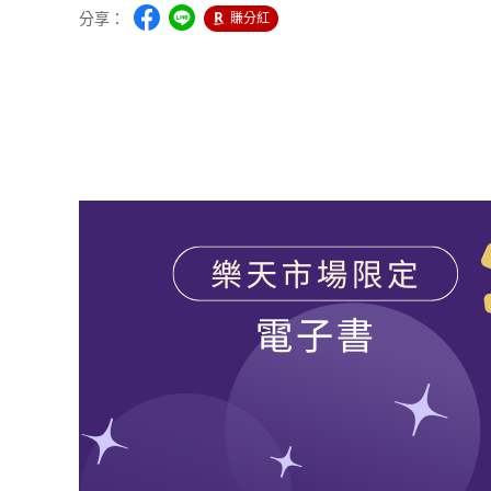
分享：
賺分紅