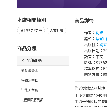
本店相關類別
商品詳情
其他歷史/史學
人文社會
作者：
劉錦
編輯：
蔡登山
出版社：
獨立
商品分類
出版日期：202
語言：中文
全部商品
ISBN：97862
檔案格式：EP
🎯新書優惠
閱讀裝置：閱讀器
🉐獨家書籍
作者劉錦親歷其境
💘樂天女孩
川康之戰是194
⚡版權即將到期
生過一場像樣的會