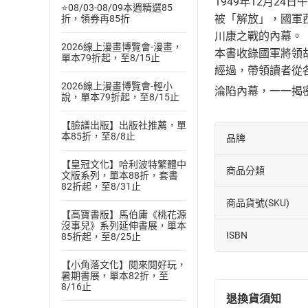
1949年12月2
⭐08/03-08/09本週精選85
被「解放」，國軍
折，領券再85折
川康之戰的內幕。
2026線上漫畫博覽會-漫畫，
本書收錄國軍將領
單本79折起，至8/15止
經過，帶領讀者從
2026線上漫畫博覽會-輕小
淪陷內幕，一一揭
說，單本79折起，至8/15止
【臉譜出版】出版社推薦，單
本85折，至8/8止
品牌
【皇冠文化】哈利波特繁體中
商品分類
文版系列，單本88折，套書
82折起，至8/31止
商品貨號(SKU)
【高寶書版】馬伯庸《桃花源
沒事兒》系列延伸書展，單本
ISBN
85折起，至8/25止
【小角落文化】閱來閱好玩，
暑期書展，單本82折，至
8/16止
退換貨須知