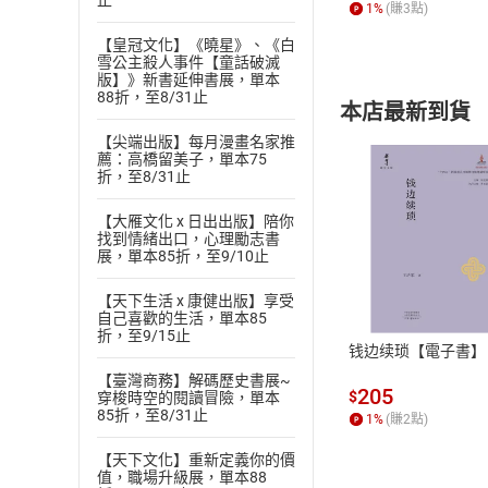
止
1
%
(賺
3
點)
【皇冠文化】《曉星》、《白
雪公主殺人事件【童話破滅
版】》新書延伸書展，單本
88折，至8/31止
本店最新到貨
【尖端出版】每月漫畫名家推
薦：高橋留美子，單本75
折，至8/31止
【大雁文化 x 日出出版】陪你
找到情緒出口，心理勵志書
展，單本85折，至9/10止
付款方
【天下生活 x 康健出版】享受
ATM轉帳、信用卡
自己喜歡的生活，單本85
折，至9/15止
钱边续琐【電子書】
【臺灣商務】解碼歷史書展~
205
$
穿梭時空的閱讀冒險，單本
85折，至8/31止
1
%
(賺
2
點)
【天下文化】重新定義你的價
值，職場升級展，單本88