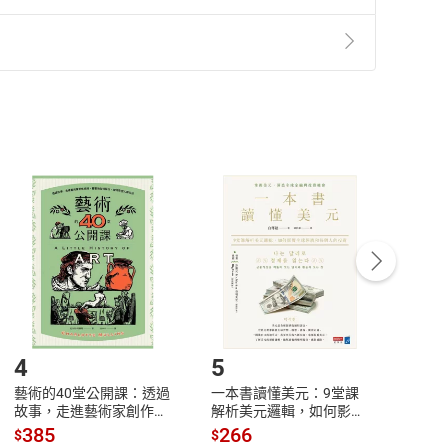
準則
第
2
條第
5
款之規定，「非以有形媒介提供之數位
，不適用消保法第
19
條第
1
項七日內無條件退貨之規
非以有形媒介提供之數位內容，消費者同意若訂購後
付款
方式
完成
訂單
中點選「瀏覽訂單明細」
>
「申請取消訂單
/
退
Payment
Complete
/退貨。
登入帳號，下載書籍後看書
4
5
6
藝術的40堂公開課：透過
一本書讀懂美元：9堂課
本物
故事，走進藝術家創作現
解析美元邏輯，如何影響
說，
場，看藝術如何誕生、如
全球經濟和每個人的投資
來】
385
266
28
$
$
$
何形塑人類生活【電子
【電子書】