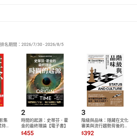
者保護法
第
19
條第
1
項後段
暨
通訊交易解除權合理例外情事適用
供即為完成之線上服務，經消費者事先同意始提供。」 之商品
排名期間：2026/7/30 - 2026/8/5
訂購本店鋪之商品即代表知悉本店鋪所銷售之商品為電子書，屬
取電子書，不得請求退貨退款。
品
放入
購物車
登入
帳號
欲取消訂單或辦理退貨時，請登入樂天市場，並於「我的訂單」
Shopping cart
Login
將依您的申請進行審核，待審核通過後將為您辦理退款事宜。
市場須以整筆訂單為單位進行取消/退貨，恕無法以單支商品取消
如何開始使用？
.選擇閱讀載具
Step2.
2
3
X影集
時間的起源：史蒂芬．霍
階級與品味：隱藏在文化
蓄弒待
金的最終理論【電子書】
審美與流行趨勢背後的地
位渴望【電子書】
455
392
$
$