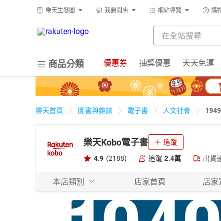
樂天生態圈
我要開店
網站導覽
購
優惠券
抽獎優惠
天天免運
商品分類
19
樂天首頁
圖書與雜誌
電子書
人文社會
樂天Kobo電子書
追蹤
4.9
(2188)
追蹤
2.4萬
出貨
本店類別
店家首頁
店家