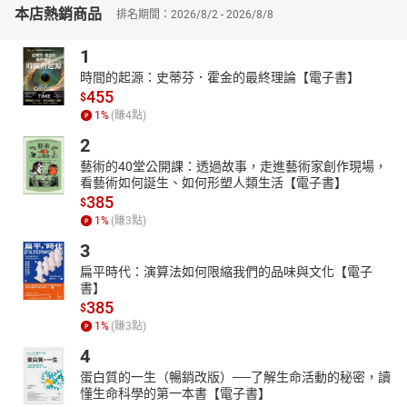
本店熱銷商品
排名期間：2026/8/2 - 2026/8/8
1
時間的起源：史蒂芬．霍金的最終理論【電子書】
455
$
1
%
(賺
4
點)
2
藝術的40堂公開課：透過故事，走進藝術家創作現場，
看藝術如何誕生、如何形塑人類生活【電子書】
385
$
1
%
(賺
3
點)
3
扁平時代：演算法如何限縮我們的品味與文化【電子
書】
385
$
1
%
(賺
3
點)
4
蛋白質的一生（暢銷改版）──了解生命活動的秘密，讀
懂生命科學的第一本書【電子書】