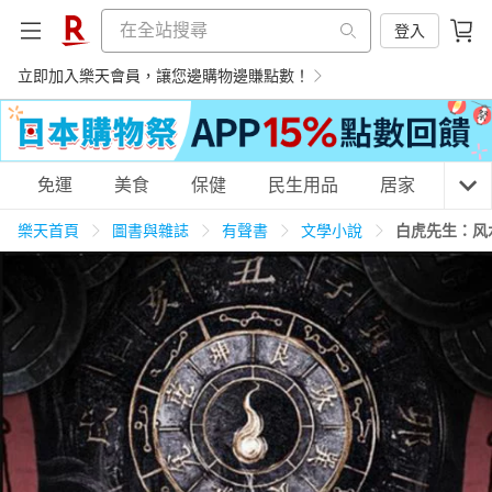
登入
立即加入樂天會員，讓您邊購物邊賺點數！
購物網分類
免運
美食
保健
民生用品
居家
3C
樂天首頁
圖書與雜誌
有聲書
文學小說
白虎先生：风
天天免運
美食蛋糕
養生保健
民生用品
居家生活
3C家電
運動休閒
親子玩具
女裝
男裝
化妝保養
情趣用品