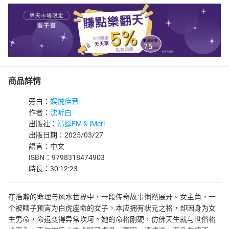
商品詳情
旁白：
娱悦佳音
作者：
沈听白
出版社：
蜻蜓FM & iMerl
出版日期：2025/03/27
語言：中文
ISBN：9798318474903
時長：30:12:23
在浩瀚的命理与风水世界中，一段传奇故事悄然展开。女主角，一
个被瞎子预言为白虎座命的女子，本应拥有状元之格，却因身为女
生男命，命运变得异常坎坷。她的命格刚硬，仿佛天生就与世俗格