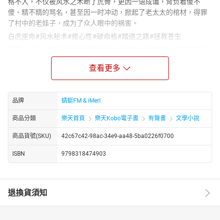
格不入，不仅被风水之术断了虎骨，更因一语成谶，背负着傻不
傻、精不精的骂名，甚至因一时冲动，掀起了老太太的棺材，得罪
了村中的老娃子，成为了众人眼中的祸害。
白虎座命#风水秘术#修心性#破命格#踏道之路#拯救苍生
然而，命运似乎并未对她赶尽杀绝。她拥有一位领堂大神的姥姥和
一位活神仙般的舅姥爷，这两位长辈成了她人生路上的指引者。在
查看更多
他们的悉心教导下，她开始修心性、破命格，一步步踏上接堂口的
先生之路。她学习风水秘术，探寻生死簿的密码，决心将千年的风
水传承发扬光大。
品牌
蜻蜓FM & iMerl
但修行之路并非一帆风顺，情劫难度，让她半途而废，一度心灰意
冷。然而，白虎岂是凡物？在经历了一次次的挫折与磨难后，她终
商品分類
樂天首頁
樂天Kobo電子書
有聲書
文學小說
于觉醒，一声虎啸破天际！她接回虎骨，访遍名师，渡过大劫，以
商品貨號(SKU)
42c67c42-98ac-34e9-aa48-5ba0226f0700
风水之术拯救苍生。最终，她不仅成就了自己的踏道之路，更收获
了爱情与事业的双重正果。
ISBN
9798318474903
https://youtube.com/@tianxiagushi?si=ZstiltPoiwO0g4fT
http://www.youtube.com/channel/UC2yhCURng4uUj_phEqZwKig/
退換貨須知