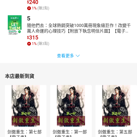
240
$
1
%
(賺
2
點)
5
隨他們去：全球熱銷突破1000萬冊現象級巨作！改變千
萬人命運的心理技巧【附放下執念明信片圖】【電子
書】
315
$
1
%
(賺
3
點)
查看更多
本店最新到貨
剑傲重生：第七部
剑傲重生：第一部
剑傲重生：第五部