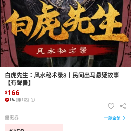
日本購物
電子/紙本書
HOT
白虎先生：风水秘术录3丨民间出马悬疑故事
【有聲書】
166
$
1%
(賺1點)
優惠券
一鍵全領