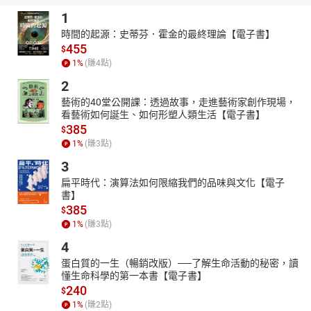
1
時間的起源：史蒂芬．霍金的最終理論【電子書】
455
$
1
%
(賺
4
點)
2
藝術的40堂公開課：透過故事，走進藝術家創作現場，
看藝術如何誕生、如何形塑人類生活【電子書】
385
$
1
%
(賺
3
點)
3
扁平時代：演算法如何限縮我們的品味與文化【電子
書】
385
$
1
%
(賺
3
點)
4
蛋白質的一生（暢銷改版）──了解生命活動的秘密，讀
懂生命科學的第一本書【電子書】
240
$
1
%
(賺
2
點)