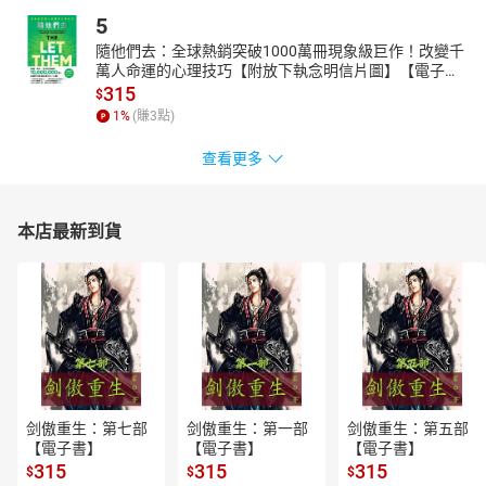
5
隨他們去：全球熱銷突破1000萬冊現象級巨作！改變千
萬人命運的心理技巧【附放下執念明信片圖】【電子
書】
315
$
1
%
(賺
3
點)
查看更多
本店最新到貨
剑傲重生：第七部
剑傲重生：第一部
剑傲重生：第五部
【電子書】
【電子書】
【電子書】
315
315
315
$
$
$