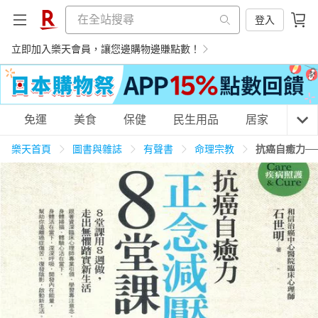
登入
立即加入樂天會員，讓您邊購物邊賺點數！
購物網分類
免運
美食
保健
民生用品
居家
3C
樂天首頁
圖書與雜誌
有聲書
命理宗教
抗癌自癒力─
天天免運
美食蛋糕
養生保健
民生用品
居家生活
3C家電
運動休閒
親子玩具
女裝
男裝
化妝保養
情趣用品