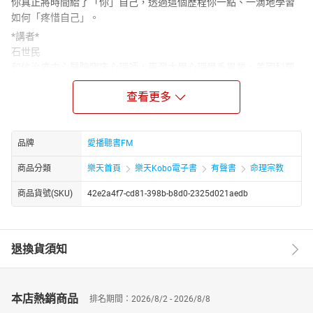
你真正將時間給了「你」自己，透過這個歷程你一點、一滴地學習
如何「疼惜自己」。
*講者*
石世民
和信治癌中心醫院臨床心理師，臺灣大學心理學系畢業、美國科羅
拉多大學丹佛校區臨床心理學碩士，臺灣正念發展協會理事，目前
查看更多
於和信治癌中心醫院擔任臨床心理師。曾參與卡巴金帶領之正念減
壓心身醫學專業訓練（2013），馬克．威廉斯帶領之正念認知治療
專業訓練（2012）。致力將正念融入癌症心理照顧，發展癌症治療
後病人克服擔憂復發之正念團體。
品牌
愛播聽書FM
*章節*
商品分類
樂天首頁
樂天Kobo電子書
有聲書
命理宗教
00前言
01第1章 我為何來到這裡
商品貨號(SKU)
42e2a4f7-cd81-398b-b8d0-2325d021aedb
02第2章 葡萄乾練習
03第3章 呼吸覺察練習
04第4章 三分鐘呼吸空間
退換貨須知
05第5章 正念走路
06第6章 身體掃描
07第7章 慈心觀練習
本店熱銷商品
排名期間：2026/8/2 - 2026/8/8