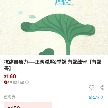
日本購物
電子/紙本書
HOT
抗癌自癒力──正念減壓8堂課 有聲練習【有聲
書】
160
$
1%
(賺1點)
優惠券
一鍵全領