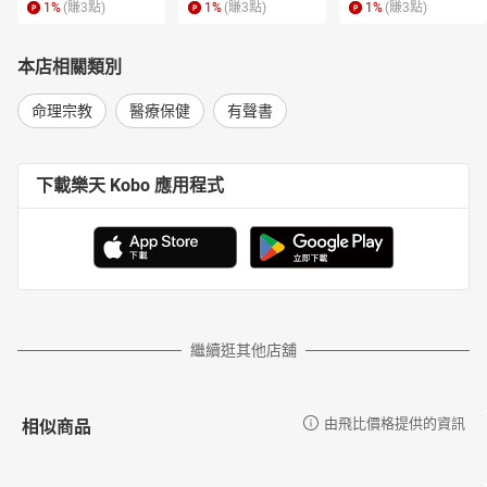
1
%
(賺
3
點)
1
%
(賺
3
點)
1
%
(賺
3
點)
本店相關類別
命理宗教
醫療保健
有聲書
下載樂天 Kobo 應用程式
繼續逛其他店舖
相似商品
由飛比價格提供的資訊