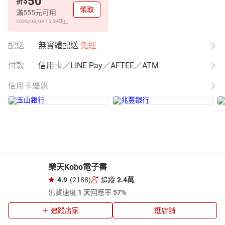
50
$
折
領取
滿555元可用
2026/08/09 15:59
截止
配送
無實體配送
免運
付款
信用卡／LINE Pay／AFTEE／ATM
信用卡優惠
樂天Kobo電子書
4.9
(2188)
追蹤
2.4萬
出貨速度
1 天
回應率
57%
追蹤店家
逛店舖