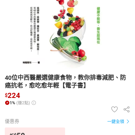
日本購物
電子/紙本書
HOT
40位中西醫嚴選健康食物，教你排毒減肥、防
癌抗老，愈吃愈年輕【電子書】
224
$
1%
(賺2點)
優惠券
一鍵全領