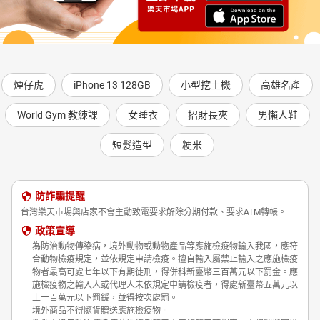
煙仔虎
iPhone 13 128GB
小型挖土機
高雄名產
World Gym 教練課
女睡衣
招財長夾
男懶人鞋
短髮造型
粳米
防詐騙提醒
台灣樂天市場與店家不會主動致電要求解除分期付款、要求ATM轉帳。
政策宣導
為防治動物傳染病，境外動物或動物產品等應施檢疫物輸入我國，應符
合動物檢疫規定，並依規定申請檢疫。擅自輸入屬禁止輸入之應施檢疫
物者最高可處七年以下有期徒刑，得併科新臺幣三百萬元以下罰金。應
施檢疫物之輸入人或代理人未依規定申請檢疫者，得處新臺幣五萬元以
上一百萬元以下罰鍰，並得按次處罰。
境外商品不得隨貨贈送應施檢疫物。