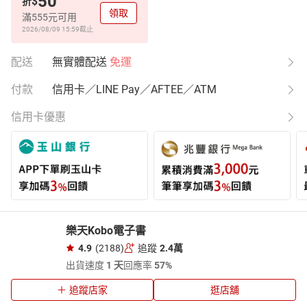
50
$
折
領取
滿555元可用
2026/08/09 15:59
截止
配送
無實體配送
免運
付款
信用卡／LINE Pay／AFTEE／ATM
信用卡優惠
樂天Kobo電子書
4.9
(2188)
追蹤
2.4萬
出貨速度
1 天
回應率
57%
追蹤店家
逛店舖