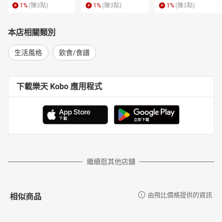
1
%
(賺
3
點)
1
%
(賺
3
點)
1
%
(賺
3
點)
本店相關類別
生活風格
飲食/食譜
下載樂天 Kobo 應用程式
繼續逛其他店舖
相似商品
由飛比價格提供的資訊