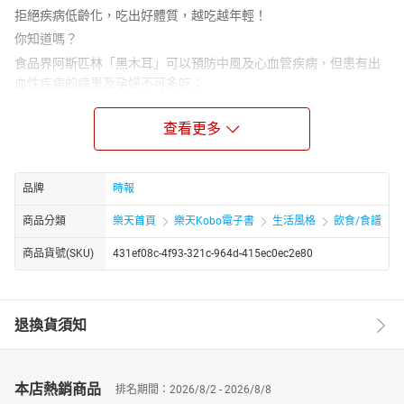
拒絕疾病低齡化，吃出好體質，越吃越年輕！
你知道嗎？
食品界阿斯匹林「黑木耳」可以預防中風及心血管疾病，但患有出
血性疾病的病患及孕婦不可多吃；
腸胃的清道夫「地瓜」幫助排毒，女性食用還可改善經血不順，但
糖尿病與腎臟病患者都須節制；
查看更多
超級蔬菜「洋蔥」可以保護心臟、穩定血糖，但烹煮時間若超過15
分鐘則效果大打折扣；
品牌
時報
甜椒的維生素C含量高過奇異果，除了抗氧化、抗癌症，還能養顏美
容，但生食與煮熟效果大不相同；
商品分類
樂天首頁
樂天Kobo電子書
生活風格
飲食/食譜
蔬菜之王「蘆筍」含豐富葉酸，可保護心血管、提升免疫力，但在
商品貨號(SKU)
431ef08c-4f93-321c-964d-415ec0ec2e80
高溫料理食營養素容易流失；
火鍋最愛加的蔬菜「茼蒿」可以清肝明目，但腸胃不佳、容易腹瀉
的人要少吃……
退換貨須知
40位專業中西醫 X 105種常見健康食物 X 12項重要健康主題
讓專家教你生活即養生，日常輕鬆吃，體力快速回春！
吃飯是為了填飽肚子，古早人生活辛苦，能吃飽最重要；現代人重
本店熱銷商品
排名期間：2026/8/2 - 2026/8/8
視享受，能吃好最重要；其實，我們都應該學會聰明挑食、精選良