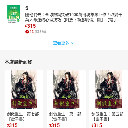
5
隨他們去：全球熱銷突破1000萬冊現象級巨作！改變千
萬人命運的心理技巧【附放下執念明信片圖】【電子
書】
315
$
1
%
(賺
3
點)
查看更多
本店最新到貨
剑傲重生：第七部
剑傲重生：第一部
剑傲重生：第五部
【電子書】
【電子書】
【電子書】
315
315
315
$
$
$