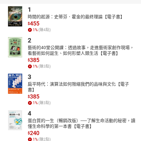
食，吃得飽、吃得好，遠不如精挑細選吃得巧！
1
面對疾病低齡化，除了要改善對健康無益的生活作息、遠離對健康
時間的起源：史蒂芬．霍金的最終理論【電子書】
有損的生活環境，更應該要多吃對健康有幫助的超級食物！本書特
455
$
別針對台灣人罹患率最高的各大疾病，提供專業而多元的飲食指
1
%
(賺
4
點)
南，為每一個祈求健康的你提供最專業、最正確、最全面的治病防
2
病食療大全。
藝術的40堂公開課：透過故事，走進藝術家創作現場，
全書分別列出現代人最在意的十二項健康問題，依據台灣人好發的
看藝術如何誕生、如何形塑人類生活【電子書】
疾病與常見的身體不適，一一提供最適合食用的食材，並融合中西
385
$
觀點，邀請了四十位中醫師及營養師分析各種健康食物的營養成
1
%
(賺
3
點)
分、最佳烹調方式、食用注意事項等細節，讓你培養強壯抵抗力，
3
打造零過敏體質，從此遠離癌症防百病！
扁平時代：演算法如何限縮我們的品味與文化【電子
書】
385
$
1
%
(賺
3
點)
4
蛋白質的一生（暢銷改版）──了解生命活動的秘密，讀
懂生命科學的第一本書【電子書】
240
$
1
%
(賺
2
點)