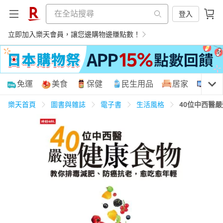
登入
立即加入樂天會員，讓您邊購物邊賺點數！
購物網分類
免運
美食
保健
民生用品
居家
3C
樂天首頁
圖書與雜誌
電子書
生活風格
40位中西醫
天天免運
美食蛋糕
養生保健
民生用品
居家生活
3C家電
運動休閒
親子玩具
女裝
男裝
化妝保養
情趣用品