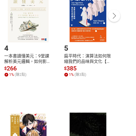
Payment
Complete
/退貨。
登入帳號，下載書籍後看書
4
5
6
一本書讀懂美元：9堂課
扁平時代：演算法如何限
本物
解析美元邏輯，如何影響
縮我們的品味與文化【電
說，
全球經濟和每個人的投資
子書】
來】
266
385
28
$
$
$
【電子書】
1
%
(賺
2
點)
1
%
(賺
3
點)
1
%