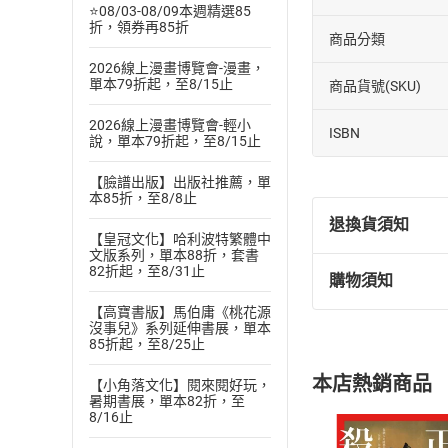
⭐08/03-08/09本週精選85
折，領券再85折
商品分類
2026線上漫畫博覽會-漫畫，
單本79折起，至8/15止
商品貨號(SKU)
2026線上漫畫博覽會-輕小
ISBN
說，單本79折起，至8/15止
【臉譜出版】出版社推薦，單
本85折，至8/8止
退換貨須知
【皇冠文化】哈利波特繁體中
文版系列，單本88折，套書
82折起，至8/31止
購物須知
退換貨規定：
【高寶書版】馬伯庸《桃花源
(
一
)
依
消費
沒事兒》系列延伸書展，單本
內容或一經提
85折起，至8/25止
購書須知
定。
本店熱銷商品
【小角落文化】閱來閱好玩，
(
二
)
消費者
暑期書展，單本82折，至
且已下載
/
存
8/16止
挑選
商
退貨方式：您