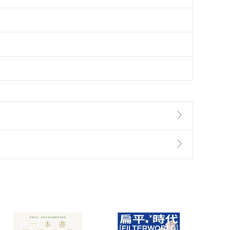
準則
第
2
條第
5
款之規定，「非以有形媒介提供之數位
，不適用消保法第
19
條第
1
項七日內無條件退貨之規
非以有形媒介提供之數位內容，消費者同意若訂購後
付款
方式
完成
訂單
中點選「瀏覽訂單明細」
>
「申請取消訂單
/
退