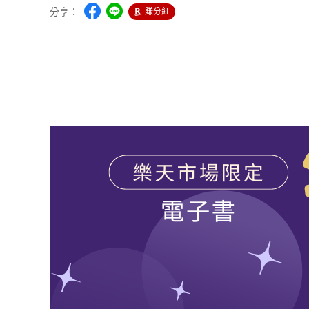
分享：
賺分紅