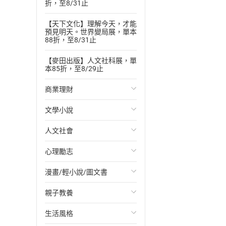
折，至8/31止
【天下文化】理解今天，才能
預見明天。世界變局展，單本
88折，至8/31止
【麥田出版】人文社科展，單
本85折，至8/29止
商業理財
文學小說
投資理財
人文社會
經濟/趨勢
歐美文學
心理勵志
財務/金融
日本文學
國際關係
漫畫/輕小說/圖文書
管理/領導
韓國文學
政治
心靈成長/情緒
親子教養
職場工作術
華文文學
社會科學
人際關係
輕小說
生活風格
成功法
經典文學
台灣/中國歷史
兩性關係
奇幻/科幻
教育現場