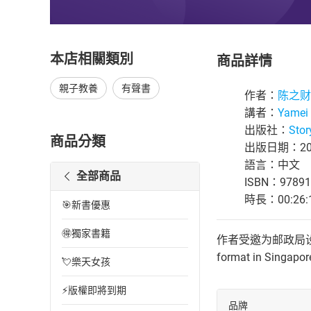
本店相關類別
商品詳情
親子教養
有聲書
作者：
陈之财
講者：
Yamei 
出版社：
Stor
商品分類
出版日期：202
語言：中文
全部商品
ISBN：97891
時長：00:26:
🎯新書優惠
🉐獨家書籍
作者受邀为邮政局设计一
format in Singapor
💘樂天女孩
⚡版權即將到期
品牌