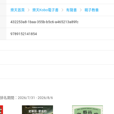
樂天首頁
樂天Kobo電子書
有聲書
親子教養
432253a8-1baa-355b-b5c6-a465213a89fc
9789152141854
者保護法
第
19
條第
1
項後段
暨
通訊交易解除權合理例外情事適用
供即為完成之線上服務，經消費者事先同意始提供。」 之商品
排名期間：2026/7/31 - 2026/8/6
訂購本店鋪之商品即代表知悉本店鋪所銷售之商品為電子書，屬
取電子書，不得請求退貨退款。
品
放入
購物車
登入
帳號
欲取消訂單或辦理退貨時，請登入樂天市場，並於「我的訂單」