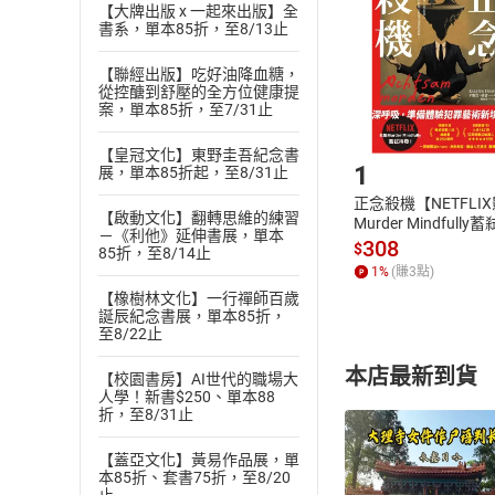
Choose
【大牌出版 x 一起來出版】全
貨」，本店鋪
書系，單本85折，至8/13止
請注意，樂天
購書後，
【聯經出版】吃好油降血糖，
從控醣到舒壓的全方位健康提
案，單本85折，至7/31止
Step1
【皇冠文化】東野圭吾紀念書
1
展，單本85折起，至8/31止
正念殺機【NETFLI
【啟動文化】翻轉思維的練習
Murder Mindfully
－《利他》延伸書展，單本
發】【電子書】
308
$
85折，至8/14止
1
%
(賺
3
點)
【橡樹林文化】一行禪師百歲
誕辰紀念書展，單本85折，
至8/22止
本店最新到貨
【校園書房】AI世代的職場大
人學！新書$250、單本88
折，至8/31止
【蓋亞文化】黃易作品展，單
本85折、套書75折，至8/20