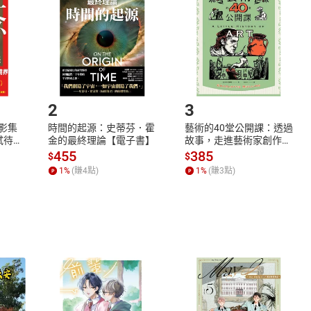
Shopping cart
Login
將依您的申請進行審核，待審核通過後將為您辦理退款事宜。
市場須以整筆訂單為單位進行取消/退貨，恕無法以單支商品取消
如何開始使用？
.選擇閱讀載具
Step2.
2
3
X影集
時間的起源：史蒂芬．霍
藝術的40堂公開課：透過
蓄弒待
金的最終理論【電子書】
故事，走進藝術家創作現
場，看藝術如何誕生、如
455
385
$
$
何形塑人類生活【電子
1
%
(賺
4
點)
1
%
(賺
3
點)
書】