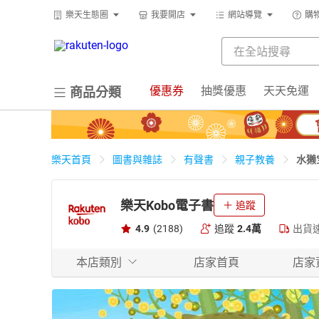
樂天生態圈
我要開店
網站導覽
購
優惠券
抽獎優惠
天天免運
商品分類
水獭
樂天首頁
圖書與雜誌
有聲書
親子教養
樂天Kobo電子書
追蹤
4.9
(2188)
追蹤
2.4萬
出貨
本店類別
店家首頁
店家