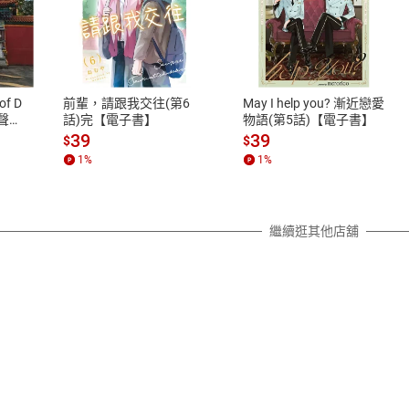
式
退換貨規範
、LINE PAY、AFTEE
本店是否提供消費者保護法七日猶
之權利，遽消費者保護法及通訊交
of D
前輩，請跟我交往(第6
May I help you? 漸近戀愛
除權合理例外情事適用準則，依商
有聲
話)完【電子書】
物語(第5話)【電子書】
質各有不同規定。詳細退換貨說明
39
39
$
$
照各商品說明。
1
%
1
%
詳細說明
繼續逛其他店舖