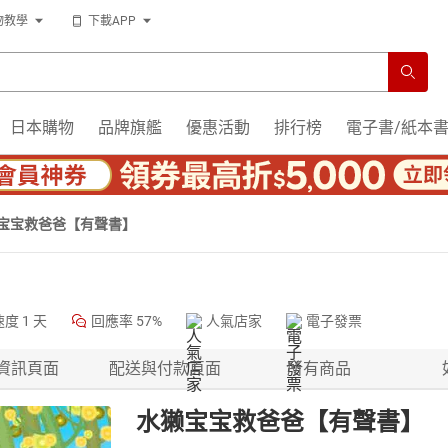
物教學
下載APP
日本購物
品牌旗艦
優惠活動
排行榜
電子書/紙本
宝宝救爸爸【有聲書】
速度
1 天
回應率
57%
人氣店家
電子發票
資訊頁面
配送與付款頁面
所有商品
水獭宝宝救爸爸【有聲書】