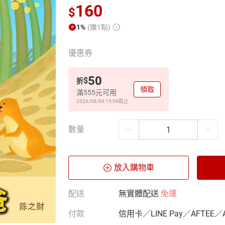
160
$
1%
(賺1點)
優惠券
50
$
折
領取
滿555元可用
2026/08/09 15:59
截止
數量
放入購物車
配送
無實體配送
免運
付款
信用卡／LINE Pay／AFTEE／