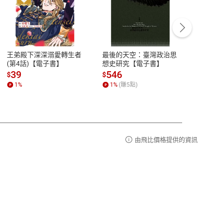
客服資訊
豫期
服務時間：週一到週五 10:00-12:00、
易解
13:00-17:00 (國定假日及例假日休息)
王弟殿下深深溺愛轉生者
最後的天空：臺灣政治思
鬼島
品性
客服電話：0080-1857077
(第4話)【電子書】
想史研究【電子書】
小事
請參
客服信箱：
聯絡店家
39
546
33
$
$
$
1
%
1
%
(賺
5
點)
1
%
由飛比價格提供的資訊