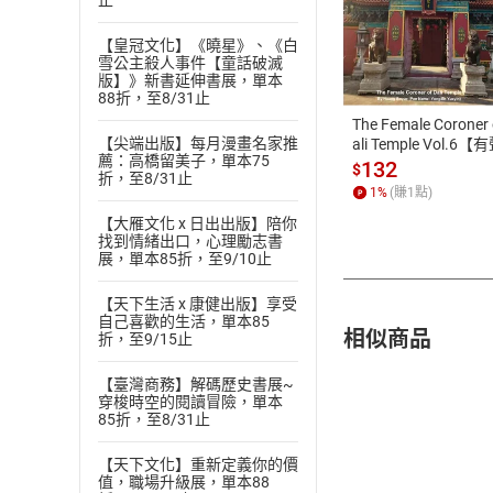
止
付款方
【皇冠文化】《曉星》、《白
雪公主殺人事件【童話破滅
版】》新書延伸書展，單本
ATM轉帳、信用卡
88折，至8/31止
The Female Coroner 
【尖端出版】每月漫畫名家推
ali Temple Vol.6【
薦：高橋留美子，單本75
書】
132
$
折，至8/31止
1
%
(賺
1
點)
【大雁文化 x 日出出版】陪你
找到情緒出口，心理勵志書
展，單本85折，至9/10止
【天下生活 x 康健出版】享受
自己喜歡的生活，單本85
相似商品
折，至9/15止
【臺灣商務】解碼歷史書展~
穿梭時空的閱讀冒險，單本
85折，至8/31止
【天下文化】重新定義你的價
值，職場升級展，單本88