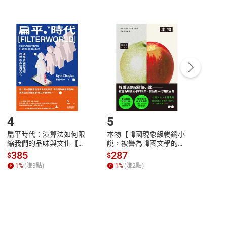
非以有形媒介提供之數位內容，消費者同意若訂購後
付款
方式
完成
訂單
中點選「瀏覽訂單明細」
>
「申請取消訂單
/
退
Payment
Complete
/退貨。
登入帳號，下載書籍後看書
4
5
6
扁平時代：演算法如何限
本物【韓國現象級暢銷小
蛋白
縮我們的品味與文化【電
說，被譽為韓國文學的未
版）─
子書】
來】【電子書】
秘密
385
287
24
$
$
$
一本
1
%
(賺
3
點)
1
%
(賺
2
點)
1
%