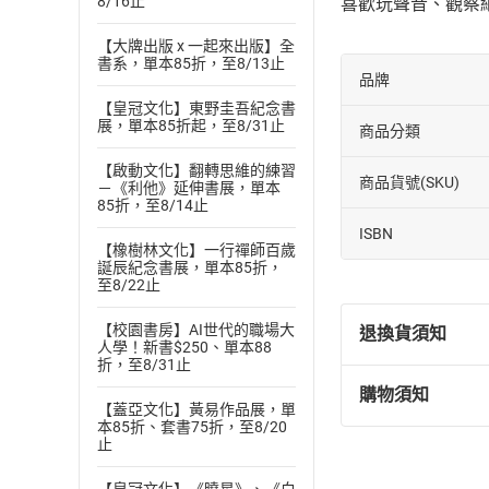
8/16止
喜歡玩聲音、觀察
【大牌出版 x 一起來出版】全
書系，單本85折，至8/13止
品牌
【皇冠文化】東野圭吾紀念書
展，單本85折起，至8/31止
商品分類
【啟動文化】翻轉思維的練習
商品貨號(SKU)
－《利他》延伸書展，單本
85折，至8/14止
ISBN
【橡樹林文化】一行禪師百歲
誕辰紀念書展，單本85折，
至8/22止
【校園書房】AI世代的職場大
退換貨須知
人學！新書$250、單本88
折，至8/31止
購物須知
退換貨規定：
【蓋亞文化】黃易作品展，單
本85折、套書75折，至8/20
(
一
)
依
消費
止
內容或一經提
購書須知
定。