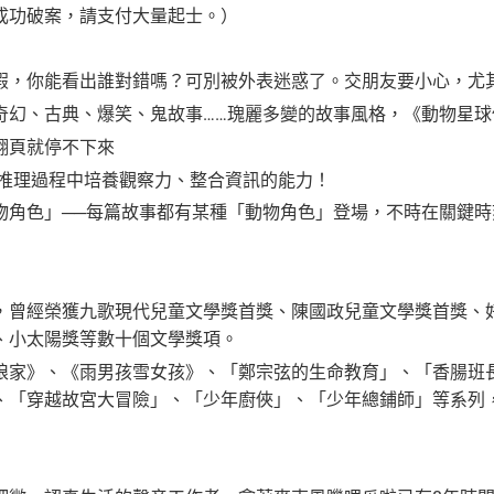
成功破案，請支付大量起士。）
弦
假，你能看出誰對錯嗎？可別被外表迷惑了。交朋友要小心，尤
奇幻、古典、爆笑、鬼故事……瑰麗多變的故事風格，《動物星
翻頁就停不下來
 推理過程中培養觀察力、整合資訊的能力！
物角色」──每篇故事都有某種「動物角色」登場，不時在關鍵
，曾經榮獲九歌現代兒童文學獎首獎、陳國政兒童文學獎首獎、
、小太陽獎等數十個文學獎項。
娘家》、《雨男孩雪女孩》、「鄭宗弦的生命教育」、「香腸班
、「穿越故宮大冒險」、「少年廚俠」、「少年總鋪師」等系列