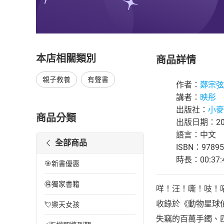
本店相關類別
商品詳情
親子教養
有聲書
作者：
鄭宗弦
講者：
映彤
出版社：
小麥
商品分類
出版日期：202
語言：中文
全部商品
ISBN：97895
時長：00:37:
🎯新書優惠
🉐獨家書籍
咩！汪！嘶！吱！
收錄於《動物星球
💘樂天女孩
失竊的百萬手鐲、