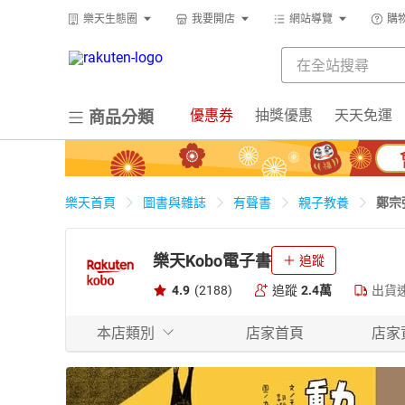
樂天生態圈
我要開店
網站導覽
購
優惠券
抽獎優惠
天天免運
商品分類
鄭宗
樂天首頁
圖書與雜誌
有聲書
親子教養
樂天Kobo電子書
追蹤
4.9
(2188)
追蹤
2.4萬
出貨
本店類別
店家首頁
店家