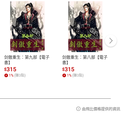
客服資訊
豫期
服務時間：週一到週五 10:00-12:00、
易解
13:00-17:00 (國定假日及例假日休息)
剑傲重生：第九部【電子
剑傲重生：第八部【電子
潜水史
品性
客服電話：0080-1857077
書】
書】
andari
al) Sc
請參
客服信箱：
聯絡店家
315
315
13
$
$
$
r【電
1
%
(賺
3
點)
1
%
(賺
3
點)
1
%
由飛比價格提供的資訊