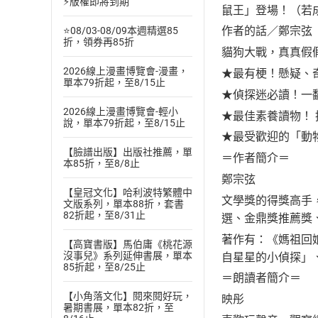
⚡版權即將到期
鼠王」登場！（若
作者的話／鄭宗
⭐08/03-08/09本週精選85
折，領券再85折
貓狗大戰，真真假
2026線上漫畫博覽會-漫畫，
★最有梗！懸疑、
單本79折起，至8/15止
★偵探迷必讀！一
2026線上漫畫博覽會-輕小
★最佳素養讀物！
說，單本79折起，至8/15止
★最受歡迎的「動
【臉譜出版】出版社推薦，單
＝作者簡介＝
本85折，至8/8止
鄭宗弦
【皇冠文化】哈利波特繁體中
文學獎的得獎高手
文版系列，單本88折，套書
82折起，至8/31止
選、金鼎獎推薦獎
著作有：《媽祖回
【高寶書版】馬伯庸《桃花源
沒事兒》系列延伸書展，單本
自星星的小偵探」
85折起，至8/25止
＝朗讀者簡介＝
【小角落文化】閱來閱好玩，
映彤
暑期書展，單本82折，至