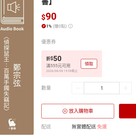
書】
90
$
1%
(賺0點)
優惠券
50
$
折
領取
滿555元可用
2026/08/09 15:59
截止
數量
放入購物車
配送
無實體配送
免運