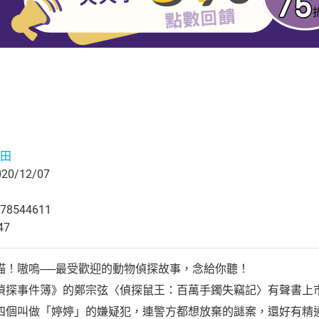
田
0/12/07
78544611
47
喵！嗷嗚──最受歡迎的動物偵探故事，念給你聽！
偵探事件簿》的鄭宗弦〈偵探鼠王：百萬手鐲失竊記〉有聲書上
四個叫做「婷婷」的嫌疑犯，連警方都想放棄的謎案，還好有精