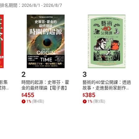
排名期間：2026/8/1 - 2026/8/7
訂購本店鋪之商品即代表知悉本店鋪所銷售之商品為電子書，屬
取電子書，不得請求退貨退款。
品
放入
購物車
登入
帳號
欲取消訂單或辦理退貨時，請登入樂天市場，並於「我的訂單」
Shopping cart
Login
將依您的申請進行審核，待審核通過後將為您辦理退款事宜。
市場須以整筆訂單為單位進行取消/退貨，恕無法以單支商品取消
如何開始使用？
.選擇閱讀載具
Step2.
2
3
X影集
時間的起源：史蒂芬．霍
藝術的40堂公開課：透過
蓄弒待
金的最終理論【電子書】
故事，走進藝術家創作現
場，看藝術如何誕生、如
455
385
$
$
何形塑人類生活【電子
1
%
(賺
4
點)
1
%
(賺
3
點)
書】