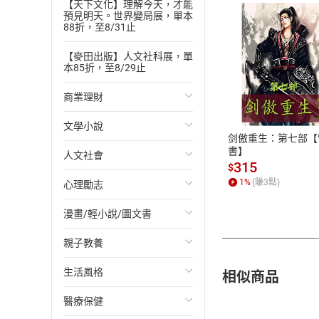
【天下文化】理解今天，才能
預見明天。世界變局展，單本
88折，至8/31止
【麥田出版】人文社科展，單
本85折，至8/29止
付款方
商業理財
ATM轉帳、信用卡
文學小說
投資理財
剑傲重生：第七部【
書】
人文社會
經濟/趨勢
歐美文學
315
$
1
%
(賺
3
點)
心理勵志
財務/金融
日本文學
國際關係
漫畫/輕小說/圖文書
管理/領導
韓國文學
政治
心靈成長/情緒
親子教養
職場工作術
華文文學
社會科學
人際關係
輕小說
相似商品
生活風格
成功法
經典文學
台灣/中國歷史
兩性關係
奇幻/科幻
教育現場
醫療保健
行銷/廣告
成長/家庭生活小說
日/韓歷史
心理學
愛情故事
兒童文學/故事
飲食/食譜