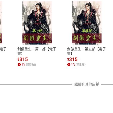
式
退換貨規範
、LINE PAY、AFTEE
本店是否提供消費者保護法七日猶
之權利，遽消費者保護法及通訊交
電子
剑傲重生：第一部【電子
剑傲重生：第五部【電子
除權合理例外情事適用準則，依商
書】
書】
質各有不同規定。詳細退換貨說明
315
315
$
$
照各商品說明。
1
%
(賺
3
點)
1
%
(賺
3
點)
詳細說明
繼續逛其他店舖