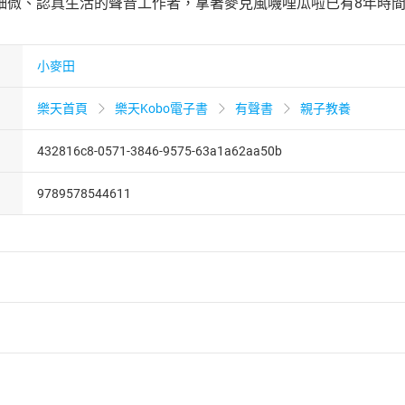
細微、認真生活的聲音工作者，拿著麥克風嘰哩瓜啦已有8年時間
小麥田
樂天首頁
樂天Kobo電子書
有聲書
親子教養
432816c8-0571-3846-9575-63a1a62aa50b
9789578544611
者保護法
第
19
條第
1
項後段
暨
通訊交易解除權合理例外情事適用
供即為完成之線上服務，經消費者事先同意始提供。」 之商品