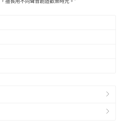
，擅長用不同聲音創造歡樂時光。"
準則
第
2
條第
5
款之規定，「非以有形媒介提供之數位
，不適用消保法第
19
條第
1
項七日內無條件退貨之規