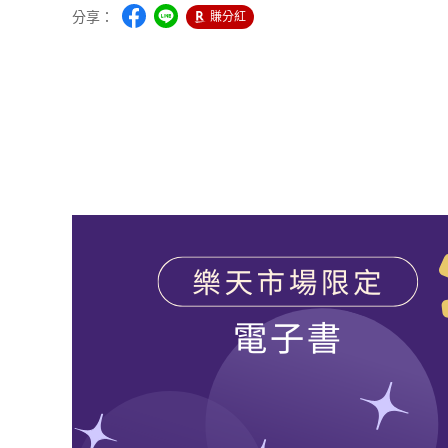
分享：
賺分紅