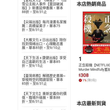
【皇冠文化】《曉星》、《白
本店熱銷商品
雪公主殺人事件【童話破滅
(
二
)
消費者
版】》新書延伸書展，單本
且已下載
/
存
88折，至8/31止
挑選
商
退貨方式：您
Choose
【尖端出版】每月漫畫名家推
貨」，本店鋪
薦：高橋留美子，單本75
折，至8/31止
請注意，樂天
購書後，
【大雁文化 x 日出出版】陪你
找到情緒出口，心理勵志書
展，單本85折，至9/10止
Step1
1
【天下生活 x 康健出版】享受
自己喜歡的生活，單本85
正念殺機【NETFLI
折，至9/15止
Murder Mindfully
發】【電子書】
308
$
【臺灣商務】解碼歷史書展~
穿梭時空的閱讀冒險，單本
1
%
(賺
3
點)
85折，至8/31止
【天下文化】重新定義你的價
值，職場升級展，單本88
折，至8/31止
本店最新到貨