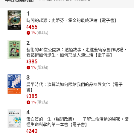
1
時間的起源：史蒂芬．霍金的最終理論【電子書】
455
$
1
%
(賺
4
點)
2
藝術的40堂公開課：透過故事，走進藝術家創作現場，
看藝術如何誕生、如何形塑人類生活【電子書】
385
$
1
%
(賺
3
點)
3
扁平時代：演算法如何限縮我們的品味與文化【電子
書】
385
$
1
%
(賺
3
點)
4
蛋白質的一生（暢銷改版）──了解生命活動的秘密，讀
懂生命科學的第一本書【電子書】
240
$