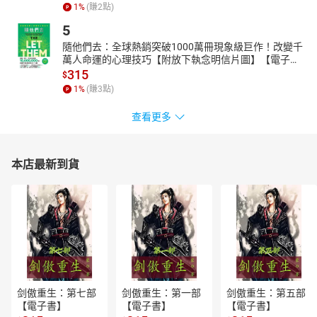
1
%
(賺
2
點)
5
隨他們去：全球熱銷突破1000萬冊現象級巨作！改變千
萬人命運的心理技巧【附放下執念明信片圖】【電子
書】
315
$
1
%
(賺
3
點)
查看更多
本店最新到貨
剑傲重生：第七部
剑傲重生：第一部
剑傲重生：第五部
【電子書】
【電子書】
【電子書】