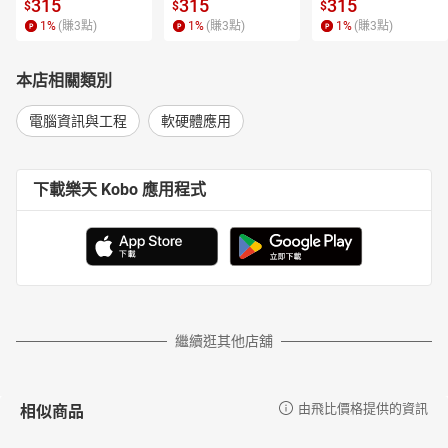
315
315
315
$
$
$
1
%
(賺
3
點)
1
%
(賺
3
點)
1
%
(賺
3
點)
本店相關類別
電腦資訊與工程
軟硬體應用
下載樂天 Kobo 應用程式
繼續逛其他店舖
相似商品
由飛比價格提供的資訊