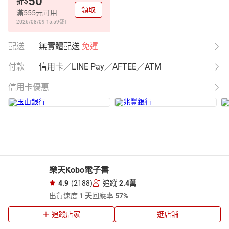
50
$
折
領取
滿555元可用
2026/08/09 15:59
截止
配送
無實體配送
免運
付款
信用卡／LINE Pay／AFTEE／ATM
信用卡優惠
樂天Kobo電子書
4.9
(2188)
追蹤
2.4萬
出貨速度
1 天
回應率
57%
追蹤店家
逛店舖