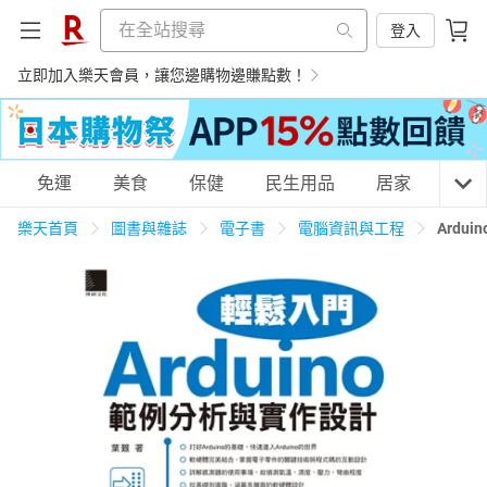
登入
立即加入樂天會員，讓您邊購物邊賺點數！
購物網分類
免運
美食
保健
民生用品
居家
3C
樂天首頁
圖書與雜誌
電子書
電腦資訊與工程
Ard
天天免運
美食蛋糕
養生保健
民生用品
居家生活
3C家電
運動休閒
親子玩具
女裝
男裝
化妝保養
情趣用品