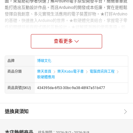
圖，來幫助初學者快速了解Arduino電子原型開發平台，簡簡單單就
能打造出互動設計作品。而且Arduino的開發成本低廉，實在是輕鬆
發揮自我創意、多元實現生活應用的電子裝置好物。★打好Arduino
的基礎，快速進入Arduino的世界。★軟硬體完美結合，掌握電子零
件的關鍵技術與程式碼的互動設計。★詳解感測器的使用事項，如
偵測氣溫、濕度、壓力、彎曲程度。★從基礎到進階，涵蓋各層面
的軟硬體設計。★LED、LCD、溫濕度感測器、馬達、紅外線、藍
查看更多
牙、WiFi實作。★時鐘、玩具鋼琴、植栽監控器、保全系統、超音
波自走車、物聯網、環境自走車、雙輪電動車等專案應用開發。★
大電壓、大電流等進階技術的掌握，讓您的設計更具實用性。【本
品牌
博碩文化
書特色】★入門簡單提供豐富詳細的範例，快速引領上手。★舉一
商品分類
樂天首頁
樂天Kobo電子書
電腦資訊與工程
反三步驟式教學，依本書內容實作，保證成功。了解電路構造之
軟硬體應用
後，再發揮巧思，即可完成多項生活應用作品。★多元運用收錄多
個有趣專案，如石頭砸雞蛋、打鼓機、肺活量測試機、請你跟我這
商品貨號(SKU)
434395da-6f53-30bc-9a38-48f47a51b477
樣做。★範例提供由簡單的程式碼著手，由淺入深，循序漸進，逐
步學會進階複雜的功能，並提供原始碼檔案下載。
退換貨須知
本店熱銷商品
排名期間：2026/8/2 - 2026/8/8