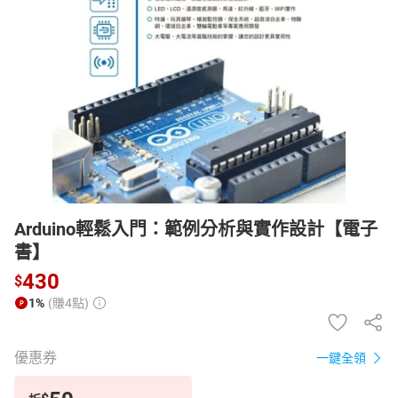
日本購物
電子/紙本書
HOT
Arduino輕鬆入門：範例分析與實作設計【電子
書】
430
$
1%
(賺4點)
優惠券
一鍵全領