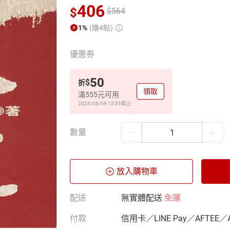
406
$
$
564
1%
(賺4點)
優惠券
50
$
折
領取
滿555元可用
2026/08/09 15:59
截止
數量
放入購物車
配送
無實體配送
免運
付款
信用卡／LINE Pay／AFTEE／