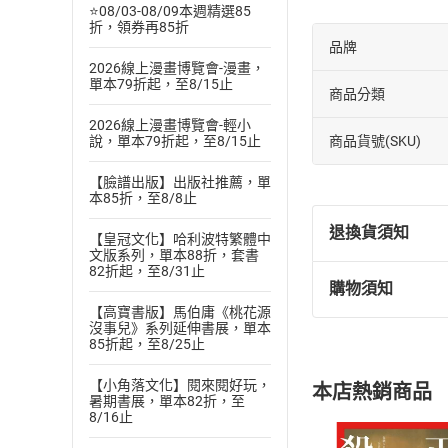
⭐08/03-08/09本週精選85
折，領券再85折
品牌
2026線上漫畫博覽會-漫畫，
單本79折起，至8/15止
商品分類
2026線上漫畫博覽會-輕小
商品貨號(SKU)
說，單本79折起，至8/15止
【臉譜出版】出版社推薦，單
本85折，至8/8止
退換貨須知
【皇冠文化】哈利波特繁體中
文版系列，單本88折，套書
82折起，至8/31止
購物須知
退換貨規定：
【高寶書版】馬伯庸《桃花源
(
一
)
依
消費
沒事兒》系列延伸書展，單本
85折起，至8/25止
內容或一經提
購書須知
定。
【小角落文化】閱來閱好玩，
本店熱銷商品
(
二
)
消費者
暑期書展，單本82折，至
8/16止
且已下載
/
存
挑選
商