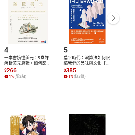
中點選「瀏覽訂單明細」
>
「申請取消訂單
/
退
Payment
Complete
/退貨。
登入帳號，下載書籍後看書
4
5
6
一本書讀懂美元：9堂課
扁平時代：演算法如何限
本物
解析美元邏輯，如何影響
縮我們的品味與文化【電
說，
全球經濟和每個人的投資
子書】
來】
266
385
28
$
$
$
【電子書】
1
%
(賺
2
點)
1
%
(賺
3
點)
1
%