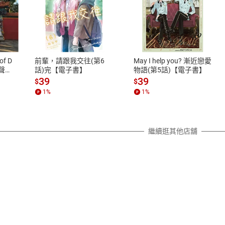
式
退換貨規範
、LINE PAY、AFTEE
本店是否提供消費者保護法七日猶
之權利，遽消費者保護法及通訊交
of D
前輩，請跟我交往(第6
May I help you? 漸近戀愛
除權合理例外情事適用準則，依商
有聲
話)完【電子書】
物語(第5話)【電子書】
質各有不同規定。詳細退換貨說明
39
39
$
$
照各商品說明。
1
%
1
%
詳細說明
繼續逛其他店舖