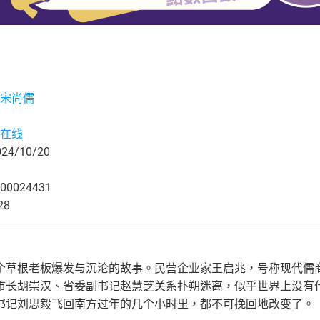
宋尚儒
在线
4/10/20
00024431
28
个草根老板爆发与沉沦的故事。民营企业家王启兆，号称现代儒
市长胡崇汉、省委副书记赵慧芝关系扑朔迷离，似乎世界上没有
书记刘思毅飞回南方过年的几个小时里，都不可挽回地改变了。