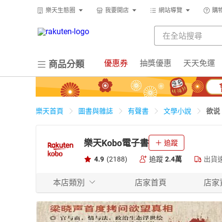
樂天生態圈
我要開店
網站導覽
購
優惠券
抽獎優惠
天天免運
商品分類
欲说
樂天首頁
圖書與雜誌
有聲書
文學小說
樂天Kobo電子書
追蹤
4.9
(2188)
追蹤
2.4萬
出貨
本店類別
店家首頁
店家