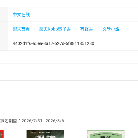
中文在线
樂天首頁
樂天Kobo電子書
有聲書
文學小說
4402d1f6-a5ea-3a17-b27d-6f8811851280
者保護法
第
19
條第
1
項後段
暨
通訊交易解除權合理例外情事適用
供即為完成之線上服務，經消費者事先同意始提供。」 之商品
排名期間：2026/7/31 - 2026/8/6
訂購本店鋪之商品即代表知悉本店鋪所銷售之商品為電子書，屬
取電子書，不得請求退貨退款。
品
放入
購物車
登入
帳號