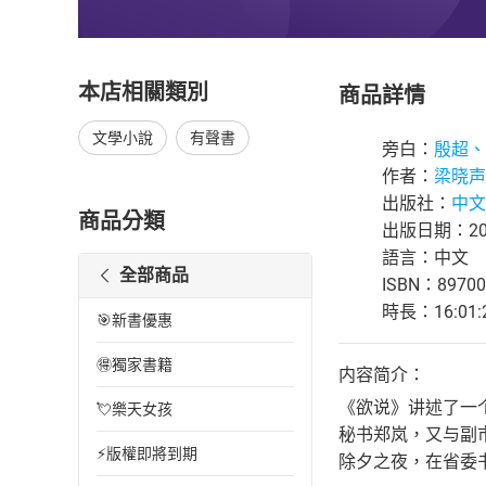
本店相關類別
商品詳情
文學小說
有聲書
旁白：
殷超、
作者：
梁晓声
出版社：
中文
商品分類
出版日期：202
語言：中文
全部商品
ISBN：89700
時長：16:01:
🎯新書優惠
🉐獨家書籍
内容简介：
《欲说》讲述了一
💘樂天女孩
秘书郑岚，又与副
⚡版權即將到期
除夕之夜，在省委