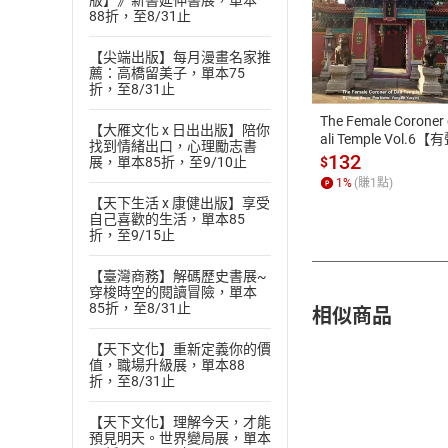
版】》新書延伸書展，單本
88折，至8/31止
付款方
【尖端出版】每月漫畫名家推
薦：高橋留美子，單本75
ATM轉帳、信用卡
折，至8/31止
The Female Coroner 
【大雁文化 x 日出出版】陪你
ali Temple Vol.6【
找到情緒出口，心理勵志書
書】
132
$
展，單本85折，至9/10止
1
%
(賺
1
點)
【天下生活 x 康健出版】享受
自己喜歡的生活，單本85
折，至9/15止
【臺灣商務】解碼歷史書展~
穿梭時空的閱讀冒險，單本
相似商品
85折，至8/31止
【天下文化】重新定義你的價
值，職場升級展，單本88
折，至8/31止
【天下文化】理解今天，才能
預見明天。世界變局展，單本