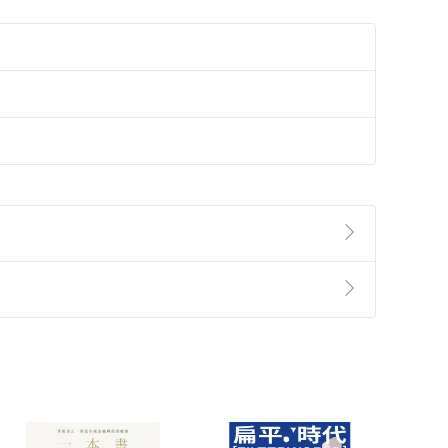
準則
第
2
條第
5
款之規定，「非以有形媒介提供之數位
，不適用消保法第
19
條第
1
項七日內無條件退貨之規
非以有形媒介提供之數位內容，消費者同意若訂購後
付款
方式
完成
訂單