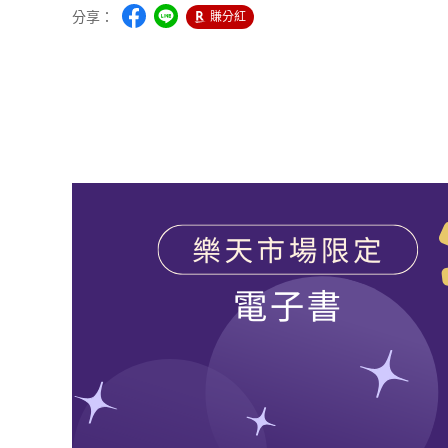
分享：
賺分紅