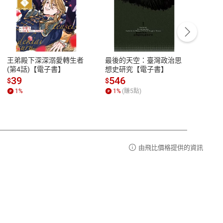
客服資訊
豫期
服務時間：週一到週五 10:00-12:00、
易解
13:00-17:00 (國定假日及例假日休息)
王弟殿下深深溺愛轉生者
最後的天空：臺灣政治思
鬼島
品性
客服電話：0080-1857077
(第4話)【電子書】
想史研究【電子書】
小事
請參
客服信箱：
聯絡店家
39
546
33
$
$
$
1
%
1
%
(賺
5
點)
1
%
由飛比價格提供的資訊