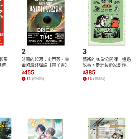
欲取消訂單或辦理退貨時，請登入樂天市場，並於「我的訂單」
Shopping cart
Login
將依您的申請進行審核，待審核通過後將為您辦理退款事宜。
市場須以整筆訂單為單位進行取消/退貨，恕無法以單支商品取消
如何開始使用？
.選擇閱讀載具
Step2.
2
3
X影集
時間的起源：史蒂芬．霍
藝術的40堂公開課：透過
蓄弒待
金的最終理論【電子書】
故事，走進藝術家創作現
場，看藝術如何誕生、如
455
385
$
$
何形塑人類生活【電子
1
%
(賺
4
點)
1
%
(賺
3
點)
書】