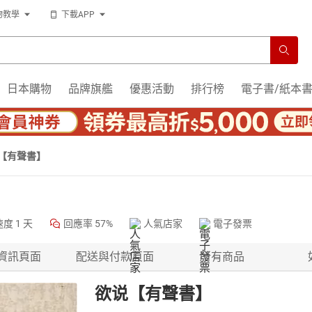
物教學
下載APP
日本購物
品牌旗艦
優惠活動
排行榜
電子書/紙本
【有聲書】
速度
1 天
回應率
57%
人氣店家
電子發票
資訊頁面
配送與付款頁面
所有商品
欲说【有聲書】