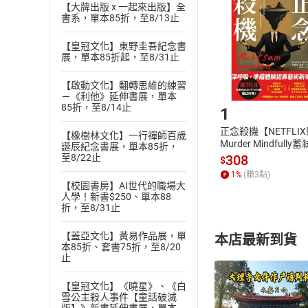
退貨方式：您
【大牌出版 x 一起來出版】全
Choose
書系，單本85折，至8/13止
貨」，本店鋪
請注意，樂天
【皇冠文化】東野圭吾紀念書
購書後，
展，單本85折起，至8/31止
【啟動文化】翻轉思維的練習
Step1
－《利他》延伸書展，單本
85折，至8/14止
1
正念殺機【NETFLI
【橡樹林文化】一行禪師百歲
Murder Mindfully
誕辰紀念書展，單本85折，
發】【電子書】
308
至8/22止
$
1
%
(賺
3
點)
【校園書房】AI世代的職場大
人學！新書$250、單本88
折，至8/31止
【蓋亞文化】黃易作品展，單
本店最新到貨
本85折、套書75折，至8/20
止
【皇冠文化】《曉星》、《白
雪公主殺人事件【童話破滅