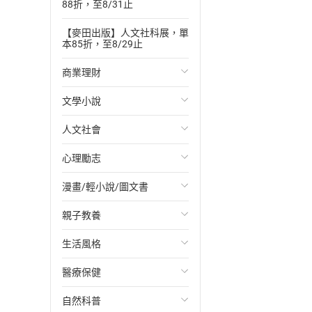
88折，至8/31止
【麥田出版】人文社科展，單
本85折，至8/29止
商業理財
文學小說
投資理財
人文社會
經濟/趨勢
歐美文學
心理勵志
財務/金融
日本文學
國際關係
漫畫/輕小說/圖文書
管理/領導
韓國文學
政治
心靈成長/情緒
親子教養
職場工作術
華文文學
社會科學
人際關係
輕小說
生活風格
成功法
經典文學
台灣/中國歷史
兩性關係
奇幻/科幻
教育現場
醫療保健
行銷/廣告
成長/家庭生活小說
日/韓歷史
心理學
愛情故事
兒童文學/故事
飲食/食譜
自然科普
傳記
懸疑/推理小說
其他歷史/史學
職場/社會寫實
兒童科普/學習
健身/美顏
健康/養生