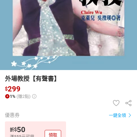
日本購物
電子/紙本書
HOT
外場教授【有聲書】
299
$
1%
(賺2點)
優惠券
一鍵全領
50
$
折
領取
滿555元可用