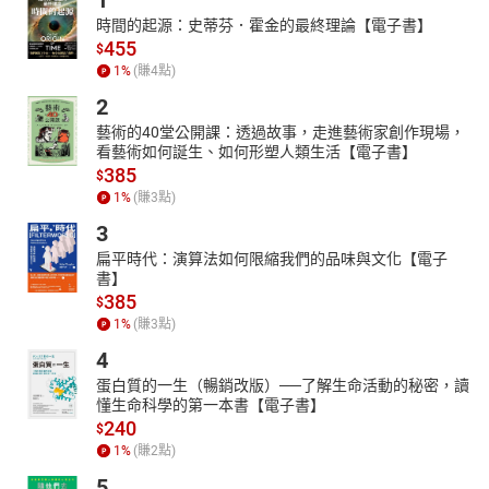
1
2008五月國立新竹教育大學教育系博士班備2，
時間的起源：史蒂芬．霍金的最終理論【電子書】
2009九月考取教育部對外華語教學師資證照， 同年12月教育部
455
$
中英文翻譯能力檢定口試資格取得( 244人報考71人過關)。
1
%
(賺
4
點)
【目錄】
2
00 自序
藝術的40堂公開課：透過故事，走進藝術家創作現場，
01 第一章
看藝術如何誕生、如何形塑人類生活【電子書】
02 第二章
385
$
03 第三章
1
%
(賺
3
點)
04 第四章
3
05 第五章
扁平時代：演算法如何限縮我們的品味與文化【電子
06 第六章
書】
07 第七章
385
$
08 第八章
1
%
(賺
3
點)
09 第九章
4
10 第十章
蛋白質的一生（暢銷改版）──了解生命活動的秘密，讀
懂生命科學的第一本書【電子書】
240
$
1
%
(賺
2
點)
5