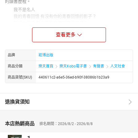
的讀書歷程。
我不是名人
我的青春回憶 有沒有你的青春回憶的影子？
四五六年級 對台灣的共同記憶在哪裡？
是否 大家應該像克萊兒這樣 透過不管是寫作還是任何其他管道
查看更多
讓自己對人生經過的人們體會他們的感受
有機會抒發 有機會感謝 有機會給對方再一次的機會？
作者每日在FB克萊兒說文法社團與大家共同切磋
品牌
崧博出版
【作者簡介】
商品分類
樂天首頁
樂天Kobo電子書
有聲書
人文社會
克萊兒
1974年台灣中區高中聯招榜首
商品貨號(SKU)
440611c2-a6e5-36ed-b90f-38086b1b23a9
1977考進台大
1981大四當年未經任何補習， 舊式托福成績627。 (按: 當年申
請哈佛的門檻成績是580)
退換貨須知
1981年台大外文系畢， 應屆考上台大外國語文研究所。
1985年台大外研畢。 1985隨外子至新竹工作， 於元培醫事技
術學校擔任專任講師一年。
1986 ~ 2010年服務於新豐明新科技大學擔任英語講師25年
本店熱銷商品
排名期間：2026/8/2 - 2026/8/8
2006， 2007連續兩年帶隊獲得「技專杯英語全方位競賽”」全
國冠軍。