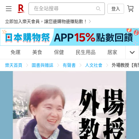
登入
立即加入樂天會員，讓您邊購物邊賺點數！
購物網分類
免運
美食
保健
民生用品
居家
3C
樂天首頁
圖書與雜誌
有聲書
人文社會
外場教授【有
天天免運
美食蛋糕
養生保健
民生用品
居家生活
3C家電
運動休閒
親子玩具
女裝
男裝
化妝保養
情趣用品