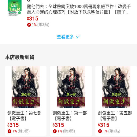
隨他們去：全球熱銷突破1000萬冊現象級巨作！改變千
萬人命運的心理技巧【附放下執念明信片圖】【電子
書】
315
$
1
%
(賺
3
點)
查看更多
本店最新到貨
剑傲重生：第七部
剑傲重生：第一部
剑傲重生：第五部
【電子書】
【電子書】
【電子書】
315
315
315
$
$
$
1
%
(賺
3
點)
1
%
(賺
3
點)
1
%
(賺
3
點)