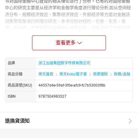
书对国际金融中心建设的相关理论进行了分析。已有的对国际金融
中心的研究主要是从经济学和金融学角度进行理论分析,如从空间经
济分布、规模经济效应、集聚经济效应、外部经济等方面对金融活
动集聚现象进行的理论研究。本书分别对纽约、伦敦、东京、香
港、新加坡、巴黎等国际金融中心发展过程、经验进行了全面系统
分析。通过相关指数来分析上海与全球主要国际金融中心的差距。
2020年上海国际金融中心发展目标:资本项目基本完全开放,建成全球
查看更多
最重要的人民币金融循环枢纽和人民币定价中心,初步形成以SCHIPS
为基础的人民币清算中心,成为与我国经济实力和人民币国际地位相
适应的国际金融中心。到“十三五冶期末,上海金融生态环境的各项指
品牌
浙江出版集团数字传媒有限公司
标将获得长足进步。到“十三五冶期末,上海金融市场将建设成为和所
商品分類
樂天首頁
樂天Kobo電子書
商業理財
財務/金融
设定赶超的国际金融中心目标相匹配的规模、广度和深度,上海金融
市场在全球排名前五,在亚洲超越新加坡和香港,达到和东京基本相当
商品貨號(SKU)
44557d4e-59af-3f0e-afc9-fc7b53003f8b
的程度。到“十三五冶期末,上海金融机构无论数量还是实力均可与新
加坡和香港比肩,大量知名国际国内金融金融落户上海,上海金融机构
ISBN
9787504983527
家数从现有1400家增至2200家。“十三五冶期间,网络金融、科技金
融、贸易金融和航运金融等特色金融将获得快速发展,助力上海国际
金融中心建设。2030年上海国际金融中心发展总体目标:基本形成以
退換貨須知
国内经济和金融总量为基础的、与纽约并列的全球两大最重要的国
际金融中心之一,并成为人民币定价中心、人民币资产管理中心和人
民币国际清算中心。到2030年上海金融市场将跨入全球前三的行