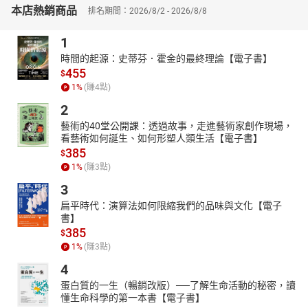
本店熱銷商品
列。结合上海实际,综合本书研究成果提出了2020年上海国际金融中
排名期間：2026/8/2 - 2026/8/8
心发展战略:充分发挥上海市政府主导作用,以完善上海金融生态为核
1
心,以完善上海金融市场体系和金融创新、资本项目开放、金融市场
自由化、人民币国际化等为两翼,以上海自贸区建设为机遇,以上海产
時間的起源：史蒂芬．霍金的最終理論【電子書】
455
业升级为基础,以超常规发展上海金融业为抓手。本书创新点:第一,本
$
书对纽约、伦敦、东京、香港、新加坡、巴黎等全球重要国际金融
1
%
(賺
4
點)
中心的发展进行了全面系统的深入分析,资料非常丰富,历史数据非常
2
翔实,具有较高的可读性和实践意义。第二,本书对全球主要国际金融
藝術的40堂公開課：透過故事，走進藝術家創作現場，
中心研究时,重点关注国际金融中心发展历程、形成机制和国家角色
看藝術如何誕生、如何形塑人類生活【電子書】
等几个方面,比较好地把握了问题的关键。
目录
新金融书系本书课题
385
$
组序言内容提要第一章 引言第一节 研究背景及意义第二节 主要研究
1
%
(賺
3
點)
内容及方法第三节 结构安排及创新点第二章 国际金融中心建设的概
3
念界定及理论研究第一节 相关概念的界定第二节 国际金融中心建设
扁平時代：演算法如何限縮我們的品味與文化【電子
的相关理论研究第三章 纽约国际金融中心发展经验研究第一节 纽约
書】
国际金融中心的发展概况第二节 纽约国际金融中心的形成模式第三
385
$
节 纽约国际金融中心的发展演进第四节 纽约国际金融中心建设中的
1
%
(賺
3
點)
国家角色第五节 纽约国际金融中心建设对上海的启示第四章 伦敦国
4
际金融中心建设的发展历程、经验借鉴和启示第一节 引言第二节 伦
敦国际金融中心发展现状第三节 伦敦国际金融中心成长的历史阶段
蛋白質的一生（暢銷改版）──了解生命活動的秘密，讀
懂生命科學的第一本書【電子書】
第四节 伦敦国际金融中心形成的优势及动力第五节 伦敦国际金融中