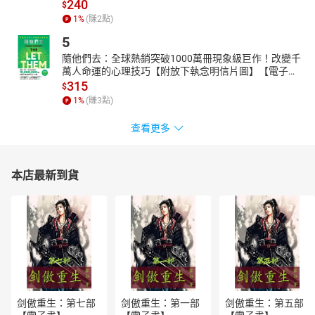
240
$
心的发展模式及机制第六节 政府在伦敦国际金融中心的角色和作用
1
%
(賺
2
點)
第七节 伦敦对上海国际金融中心建设的借鉴之处第五章 东京国际金
融中心建设的发展历程、经验借鉴和启示第一节 东京金融业的发展
5
状况第二节 东京崛起为国际金融中心的历史背景第三节 东京作为国
隨他們去：全球熱銷突破1000萬冊現象級巨作！改變千
际金融中心的衰败第四节 东京对上海建设国际金融中心的启示第六
萬人命運的心理技巧【附放下執念明信片圖】【電子
章 香港国际金融中心建设的发展历程、经验借鉴和启示第一节 香港
書】
315
$
金融业的发展状况第二节 香港崛起为国际金融中心的历史背景第三
1
%
(賺
3
點)
节 香港国际金融中心的形成和发展第四节 香港对上海建设国际金融
查看更多
中心的启示第七章 其他国际金融中心建设的发展历程、经验借鉴和
启示第一节 巴黎国际金融中心的发展历程、经验借鉴和启示第二节
新加坡国际金融中心的发展历程、经验借鉴和启示第八章 上海与世
本店最新到貨
界主要国际金融中心比较分析第一节 新华—道琼斯国际金融中心发
展指数第二节 全球金融中心指数第三节 结论第九章 2020年上海国
际金融中心发展规划第一节 2020年上海国际金融中心发展总体目标
第二节 上海国际金融中心发展基本原则第三节 上海国际金融中心发
展的路径选择第十章 上海要把握机遇全力推进2020年国际金融中心
建设第一节 加快上海金融生态环境建设第二节 上海金融市场建设第
三节 上海金融机构培育与聚集第四节 上海特色金融发展参考文献后
记
剑傲重生：第七部
剑傲重生：第一部
剑傲重生：第五部