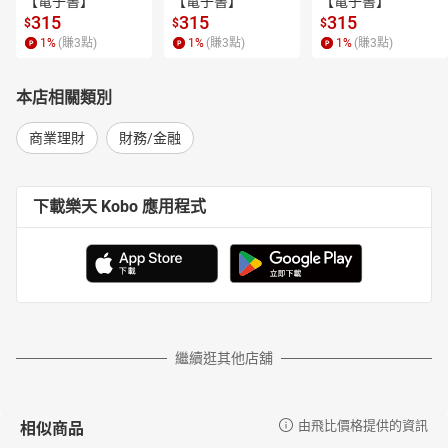
【電子書】
【電子書】
【電子書】
315
315
315
$
$
$
1
%
(賺
3
點)
1
%
(賺
3
點)
1
%
(賺
3
點)
本店相關類別
商業理財
財務/金融
下載樂天 Kobo 應用程式
繼續逛其他店舖
相似商品
由飛比價格提供的資訊