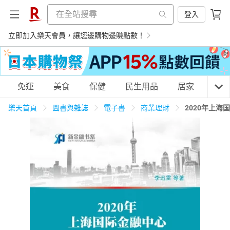
登入
立即加入樂天會員，讓您邊購物邊賺點數！
購物網分類
免運
美食
保健
民生用品
居家
3C
樂天首頁
圖書與雜誌
電子書
商業理財
2020年上
天天免運
美食蛋糕
養生保健
民生用品
居家生活
3C家電
運動休閒
親子玩具
女裝
男裝
化妝保養
情趣用品