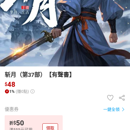
日本購物
電子/紙本書
HOT
斩月（第37部）【有聲書】
48
$
1%
(賺0點)
優惠券
一鍵全領
50
$
折
領取
滿555元可用