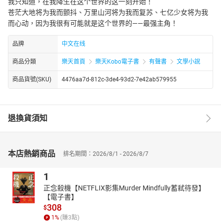
我只知道，在我降生在这个世界的这一刻开始！
苍茫大地将为我而颤抖、万里山河将为我而复苏、七亿少女将为我
而心动，因为我很有可能就是这个世界的——最强主角！
品牌
中文在线
商品分類
樂天首頁
樂天Kobo電子書
有聲書
文學小說
商品貨號(SKU)
4476aa7d-812c-3de4-93d2-7e42ab579955
退換貨須知
本店熱銷商品
排名期間：2026/8/1 - 2026/8/7
1
正念殺機【NETFLIX影集Murder Mindfully蓄弒待發】
【電子書】
308
$
1
%
(賺
3
點)