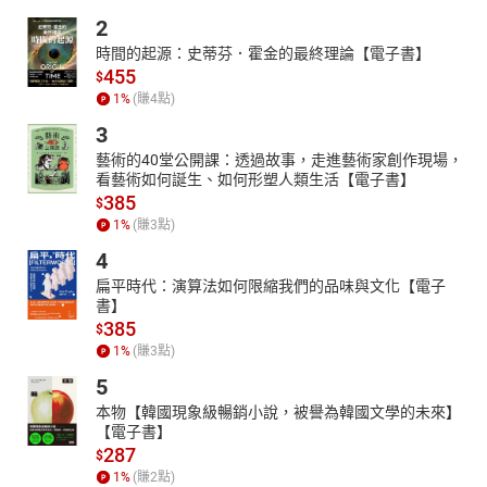
2
時間的起源：史蒂芬．霍金的最終理論【電子書】
455
$
1
%
(賺
4
點)
3
藝術的40堂公開課：透過故事，走進藝術家創作現場，
看藝術如何誕生、如何形塑人類生活【電子書】
385
$
1
%
(賺
3
點)
4
扁平時代：演算法如何限縮我們的品味與文化【電子
書】
385
$
1
%
(賺
3
點)
5
本物【韓國現象級暢銷小說，被譽為韓國文學的未來】
【電子書】
287
$
1
%
(賺
2
點)