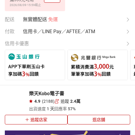
2026/08/09 15:59
截止
配送
無實體配送
免運
付款
信用卡／LINE Pay／AFTEE／ATM
信用卡優惠
樂天Kobo電子書
4.9
(2188)
追蹤
2.4萬
出貨速度
1 天
回應率
57%
追蹤店家
逛店舖