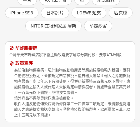
iPhone SE 3
日本鈣片
LOEWE 短夾
匹克球
NITORI宜得利家居 層架
防霾紗窗
防詐騙提醒
台灣樂天市場與店家不會主動致電要求解除分期付款、要求ATM轉帳。
政策宣導
為防治動物傳染病，境外動物或動物產品等應施檢疫物輸入我國，應符
合動物檢疫規定，並依規定申請檢疫。擅自輸入屬禁止輸入之應施檢疫
物者最高可處七年以下有期徒刑，得併科新臺幣三百萬元以下罰金。應
施檢疫物之輸入人或代理人未依規定申請檢疫者，得處新臺幣五萬元以
上一百萬元以下罰鍰，並得按次處罰。
境外商品不得隨貨贈送應施檢疫物。
收件人違反動物傳染病防治條例第三十四條第三項規定，未將郵遞寄送
輸入之應施檢疫物送交輸出入動物檢疫機關銷燬者，處新臺幣三萬元以
上十五萬元以下罰鍰。