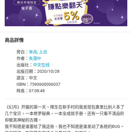
商品詳情
旁白：
芈舟
,
上古
作者：
失落叶
出版社：
中文在线
出版日期：2020/10/28
語言：中文
ISBN：7590600006037
時長：07:08:48
《幻月》开服的第一天，降生在新手村的我发现包裹里比别人多了
几个宝贝，一本修罗秘典，一本全成就手册，还有一只看不清品阶
却极其神秘的古镯。
我不知道是谁塞给了我这些，我也不知道是谁发动了系统的BUG。