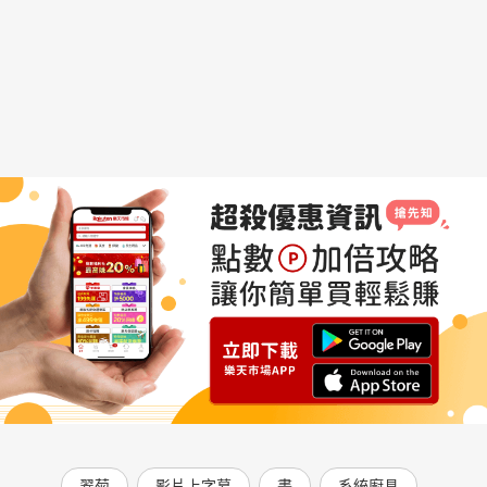
翠菊
影片上字幕
畫
系統廚具