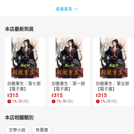
查看更多
本店最新到貨
剑傲重生：第七部
剑傲重生：第一部
剑傲重生：第五部
【電子書】
【電子書】
【電子書】
315
315
315
$
$
$
1
%
(賺
3
點)
1
%
(賺
3
點)
1
%
(賺
3
點)
本店相關類別
文學小說
有聲書