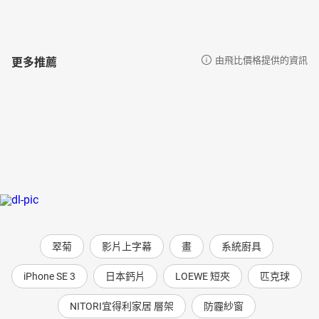
8-1 病院で医者に診察してもらう 看醫生
8-2 薬屋で薬を買う 在藥局買藥
8-3 お大事に 請多保重
更多推薦
由飛比價格提供的資訊
第九章 周囲の人との付き合い 和周圍的人交往
9-1 友達のありがたみ 朋友的可貴
9-2 先生にお世話になる 受到老師的關照
9-3 彼氏と彼女 男女朋友
第十章 仕事を探す 找工作
10-1 アルバイトを探す 找打工
10-2 就職活動 求職
10-3 台湾へ送金する 匯款去臺灣
語彙表 詞彙表
翠菊
影片上字幕
畫
系統廚具
1 名詞
2 代名詞
iPhone SE 3
日本鈣片
LOEWE 短夾
匹克球
3 形容詞
4 動詞 5 副詞
NITORI宜得利家居 層架
防霾紗窗