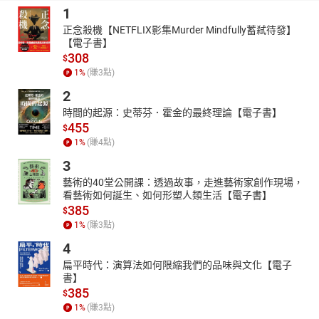
1
‧彙整最實用的各類情境會話，學習日語之外，亦可了解文化
差異，以及外國人要融入日本生活的必知事項
正念殺機【NETFLIX影集Murder Mindfully蓄弒待發】
【電子書】
‧隨時都會用到的生活日語會話，從簡單到困難，逐步掌握對
308
$
話邏輯
1
%
(賺
3
點)
與日本人交友聊天、租屋、用餐、購物、旅行等各種生活大小
2
事會用到的日語會話，完全收錄！讓初到日本生活的你可以如魚得
時間的起源：史蒂芬．霍金的最終理論【電子書】
水，解決無法用日語溝通的困境！
455
$
作者簡介
1
%
(賺
4
點)
鄧雪梅
3
1999~2006年在日本求學、生活。畢業於日本京都府立大學。
藝術的40堂公開課：透過故事，走進藝術家創作現場，
欣賞日本人的團隊文化與教育方式，從事日語教學工作，致力於日
看藝術如何誕生、如何形塑人類生活【電子書】
本文化與生活日語教學的結合。喜愛日本料理。
385
$
汪麗娟
1
%
(賺
3
點)
英語語言文學碩士，日語為第二外語，從事教職工作。喜愛文
4
學和旅遊，享受教學相長的過程。
扁平時代：演算法如何限縮我們的品味與文化【電子
目錄
書】
385
第一章 よろしく 請多指教
$
1
%
(賺
3
點)
1-1午後でも「おはよう」って 下午也說「おはよう」