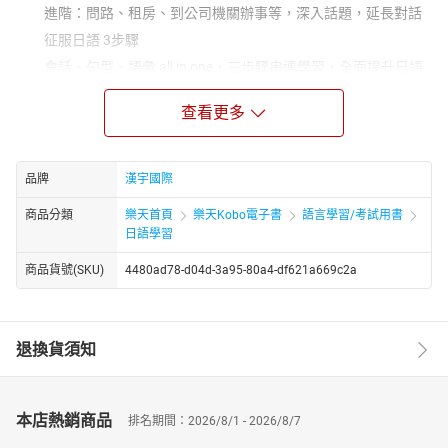
進階：問路、租房、到公司機關辦事等，深入話題，延長對話
征服日語 3步驟
會話、句型、語彙 all in one，三步驟串連學習，全面提升日語
會話力！
查看更多
Step 1: 模擬會話
10 個生活主題，36 個最貼近日本生活的情境會話，使用每個情
境出現頻率最高的實用句，掌握一來一往的會話邏輯，讓你在日本
品牌
漢宇國際
暢行無阻，輕鬆用日語聊不停。
Step 2: 文法句型
商品分類
樂天首頁
樂天Kobo電子書
語言學習/考試用書
日語學習
從每篇會話中精選日本人生活裡最常使用的文法句型，搭配例
句，簡單易學，舉一反三，立即運用。
商品貨號(SKU)
4480ad78-d04d-3a95-80a4-df621a669c2a
Step 3: 實用語彙
根據作者在日的生活經驗，選出 1000 個每天都會用到的日語語
彙。只要這 1000 個語彙，就可和日本人做一般的溝通，在不同情境
退換貨須知
中，表達自己的想法或需求。
本書特色
最貼近日本文化的日語學習書
本店熱銷商品
排名期間：2026/8/1 - 2026/8/7
作者親身在日本生活的經驗