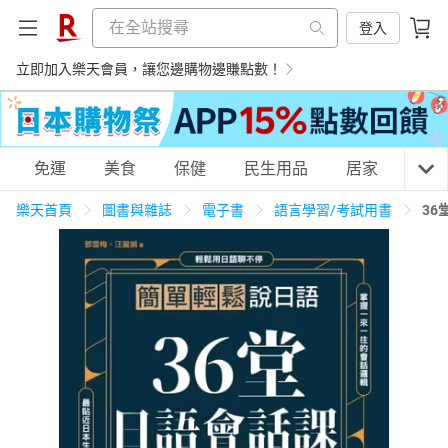
登入
立即加入樂天會員，讓您邊購物邊賺點數！
購物網分類
免運
美食
保健
民生用品
居家
3C
樂天首頁
圖書與雜誌
電子書
語言學習/考試用書
36
天天免運
美食蛋糕
養生保健
民生用品
居家生活
3C家電
運動休閒
親子玩具
女裝
男裝
化妝保養
情趣用品