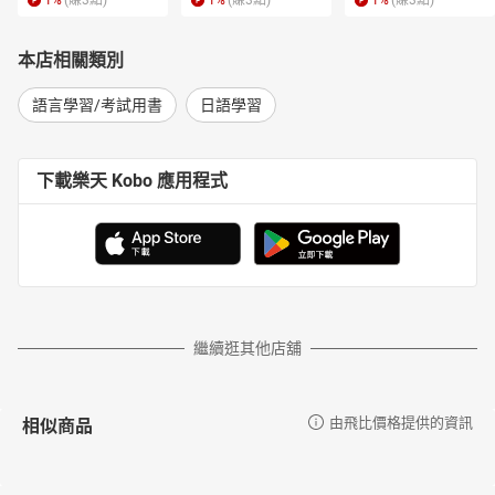
1
%
(賺
3
點)
1
%
(賺
3
點)
1
%
(賺
3
點)
4-3 新幹線に乗る 搭乘新幹線
4-4 タクシーに乗る 搭計程車
本店相關類別
4-5 アナウンス‧忘れ物 廣播‧失物
語言學習/考試用書
日語學習
第五章 食事 飲食
5-1 レストランで食事をする 在餐廳用餐
5-2 寿司 壽司
下載樂天 Kobo 應用程式
5-3 食事‧文化 飲食和文化
第六章 アパ-トで生活する 公寓生活
6-1 部屋を探す 找房子
6-2 引っ越し 搬家
6-3 快適な暮らし 舒適的生活
第七章 旅行する 旅行
繼續逛其他店舖
7-1 桜 櫻花
7-2 温泉に入る 泡溫泉
相似商品
由飛比價格提供的資訊
7-3 ツアーに參加する 參加旅行團
7-4 ホテルに泊まる 住旅館
第八章 風邪を引いたとき 感冒