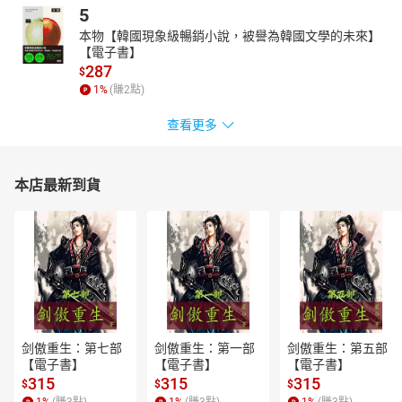
5
1-2紹介する 介紹
本物【韓國現象級暢銷小說，被譽為韓國文學的未來】
1-3いいお天気ですね。 天氣真好啊！
【電子書】
1-4電話予約とキャンセル 電話預約和取消預約
287
$
第二章 公共機関で手続きをする 在公共機關辦理手續
1
%
(賺
2
點)
2-1 外国人登録の手続き 外國人登錄手續
查看更多
2-2 国民健康保険に加入する 辦理國民健康保險
2-3 銀行での手続き 辦理銀行業務
2-4 ビザ更新と資格外活動許可の申請 更新簽證和申請資格外活動
本店最新到貨
許可
第三章 消費する 消費
3-1 髪を切る 剪髮
3-2 衣類を買う 買衣服
3-3 値切る‧アフターサービスを利用する 殺價和售後服務
3-4 食料雑貨類の売り場で 在食物雜貨賣場
第四章 交通機関を利用する 利用公共交通工具
剑傲重生：第七部
剑傲重生：第一部
剑傲重生：第五部
【電子書】
【電子書】
【電子書】
4-1 道を尋ねる 問路
315
315
315
$
$
$
4-2 バスに乗のる 搭公車