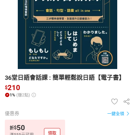
日本購物
電子/紙本書
HOT
36堂日語會話課 : 簡單輕鬆說日語【電子書】
210
$
1%
(賺2點)
優惠券
一鍵全領
50
$
折
領取
滿555元可用