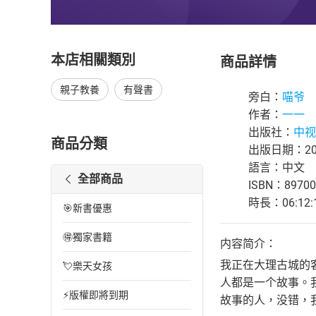
本店相關類別
商品詳情
親子教養
有聲書
旁白：
喵爷
作者：
一一
出版社：
中视
商品分類
出版日期：202
語言：中文
全部商品
ISBN：89700
時長：06:12:
🎯新書優惠
🉐獨家書籍
内容简介：
我正在大理古城的
💘樂天女孩
人都是一个故事。
⚡版權即將到期
故事的人，没错，