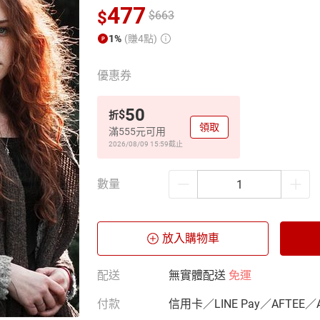
477
$
$
663
1%
(賺4點)
優惠券
50
$
折
領取
滿555元可用
2026/08/09 15:59
截止
數量
放入購物車
配送
無實體配送
免運
付款
信用卡／LINE Pay／AFTEE／