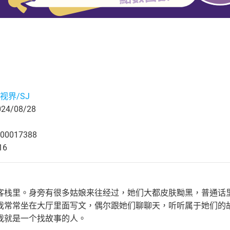
视界/SJ
4/08/28
00017388
16
客栈里。身旁有很多姑娘来往经过，她们大都皮肤黝黑，普通话
我常常坐在大厅里面写文，偶尔跟她们聊聊天，听听属于她们的
我就是一个找故事的人。