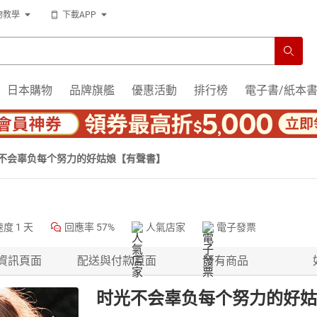
物教學
下載APP
日本購物
品牌旗艦
優惠活動
排行榜
電子書/紙本
不会辜负每个努力的好姑娘【有聲書】
速度
1 天
回應率
57%
人氣店家
電子發票
資訊頁面
配送與付款頁面
所有商品
时光不会辜负每个努力的好姑