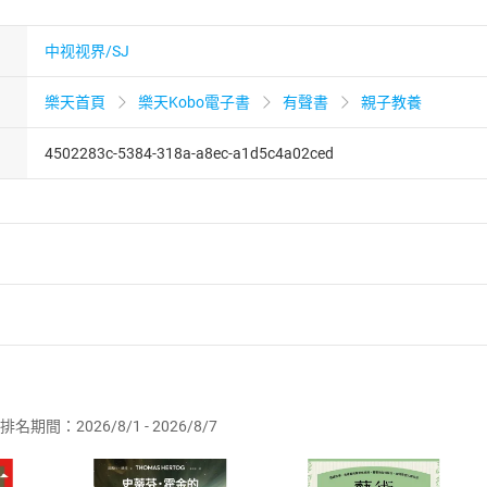
中视视界/SJ
樂天首頁
樂天Kobo電子書
有聲書
親子教養
4502283c-5384-318a-a8ec-a1d5c4a02ced
者保護法
第
19
條第
1
項後段
暨
通訊交易解除權合理例外情事適用
供即為完成之線上服務，經消費者事先同意始提供。」 之商品
排名期間：2026/8/1 - 2026/8/7
訂購本店鋪之商品即代表知悉本店鋪所銷售之商品為電子書，屬
取電子書，不得請求退貨退款。
品
放入
購物車
登入
帳號