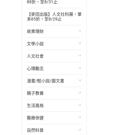
88折，至8/31止
【麥田出版】人文社科展，單
本85折，至8/29止
商業理財
文學小說
投資理財
人文社會
經濟/趨勢
歐美文學
心理勵志
財務/金融
日本文學
國際關係
漫畫/輕小說/圖文書
管理/領導
韓國文學
政治
心靈成長/情緒
親子教養
職場工作術
華文文學
社會科學
人際關係
輕小說
生活風格
成功法
經典文學
台灣/中國歷史
兩性關係
奇幻/科幻
教育現場
醫療保健
行銷/廣告
成長/家庭生活小說
日/韓歷史
心理學
愛情故事
兒童文學/故事
飲食/食譜
自然科普
傳記
懸疑/推理小說
其他歷史/史學
職場/社會寫實
兒童科普/學習
健身/美顏
健康/養生