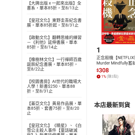
退貨方式：您
【大牌出版 x 一起來出版】全
Choose
書系，單本85折，至8/13止
貨」，本店鋪
請注意，樂天
【皇冠文化】東野圭吾紀念書
購書後，
展，單本85折起，至8/31止
【啟動文化】翻轉思維的練習
Step1
－《利他》延伸書展，單本
85折，至8/14止
1
正念殺機【NETFLI
【橡樹林文化】一行禪師百歲
Murder Mindfully
誕辰紀念書展，單本85折，
發】【電子書】
308
至8/22止
$
1
%
(賺
3
點)
【校園書房】AI世代的職場大
人學！新書$250、單本88
折，至8/31止
【蓋亞文化】黃易作品展，單
本店最新到貨
本85折、套書75折，至8/20
止
【皇冠文化】《曉星》、《白
雪公主殺人事件【童話破滅