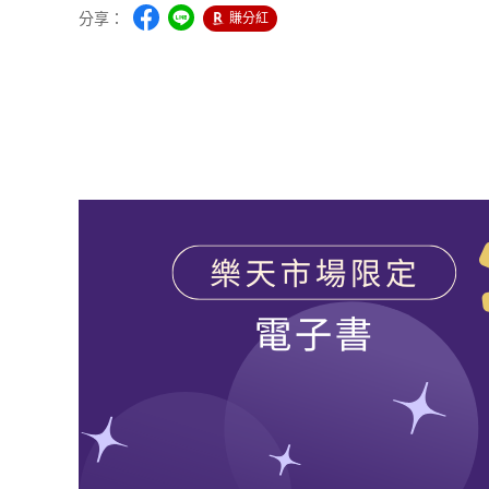
分享：
賺分紅