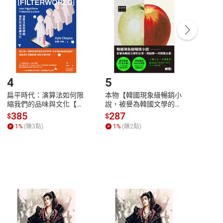
中點選「瀏覽訂單明細」
>
「申請取消訂單
/
退
Payment
Complete
/退貨。
登入帳號，下載書籍後看書
4
5
6
扁平時代：演算法如何限
本物【韓國現象級暢銷小
蛋白
縮我們的品味與文化【電
說，被譽為韓國文學的未
版）─
子書】
來】【電子書】
秘密
385
287
24
$
$
$
一本
1
%
(賺
3
點)
1
%
(賺
2
點)
1
%