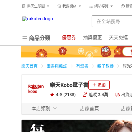
樂天生態圈
我要開店
網站導覽
購
優惠券
抽獎優惠
天天免運
商品分類
时光
樂天首頁
圖書與雜誌
有聲書
親子教養
樂天Kobo電子書
追蹤
4.9
(2188)
追蹤
2.4萬
出貨
本店類別
店家首頁
店家