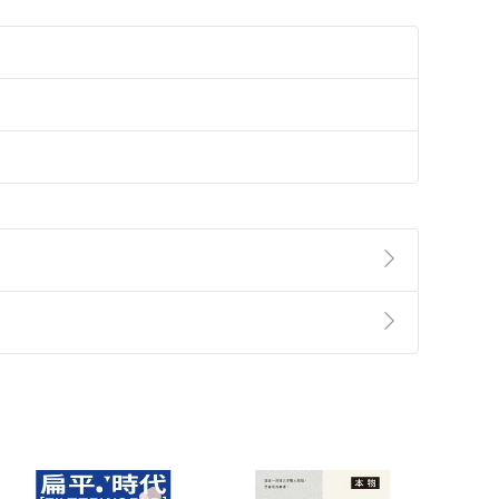
準則
第
2
條第
5
款之規定，「非以有形媒介提供之數位
，不適用消保法第
19
條第
1
項七日內無條件退貨之規
非以有形媒介提供之數位內容，消費者同意若訂購後
付款
方式
完成
訂單