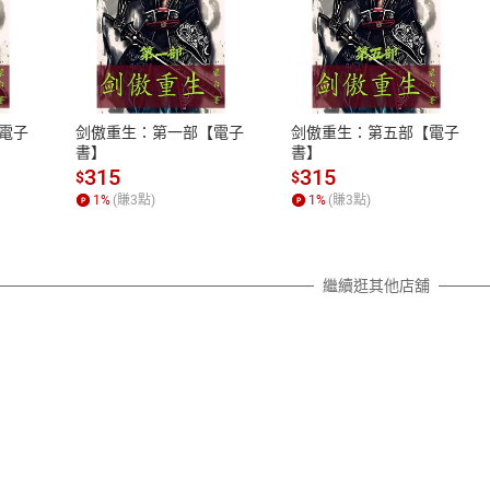
式
退換貨規範
、LINE PAY、AFTEE
本店是否提供消費者保護法七日猶
之權利，遽消費者保護法及通訊交
電子
剑傲重生：第一部【電子
剑傲重生：第五部【電子
除權合理例外情事適用準則，依商
書】
書】
質各有不同規定。詳細退換貨說明
315
315
$
$
照各商品說明。
1
%
(賺
3
點)
1
%
(賺
3
點)
詳細說明
繼續逛其他店舖