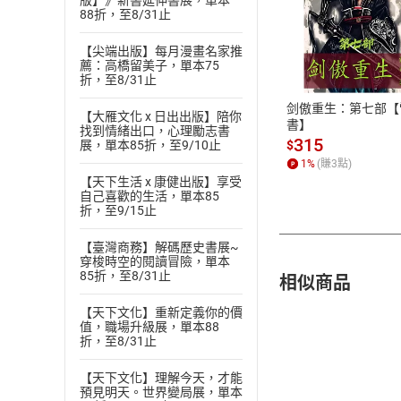
版】》新書延伸書展，單本
88折，至8/31止
付款方
【尖端出版】每月漫畫名家推
薦：高橋留美子，單本75
ATM轉帳、信用卡
折，至8/31止
剑傲重生：第七部【
【大雁文化 x 日出出版】陪你
書】
找到情緒出口，心理勵志書
315
$
展，單本85折，至9/10止
1
%
(賺
3
點)
【天下生活 x 康健出版】享受
自己喜歡的生活，單本85
折，至9/15止
【臺灣商務】解碼歷史書展~
穿梭時空的閱讀冒險，單本
相似商品
85折，至8/31止
【天下文化】重新定義你的價
值，職場升級展，單本88
折，至8/31止
【天下文化】理解今天，才能
預見明天。世界變局展，單本