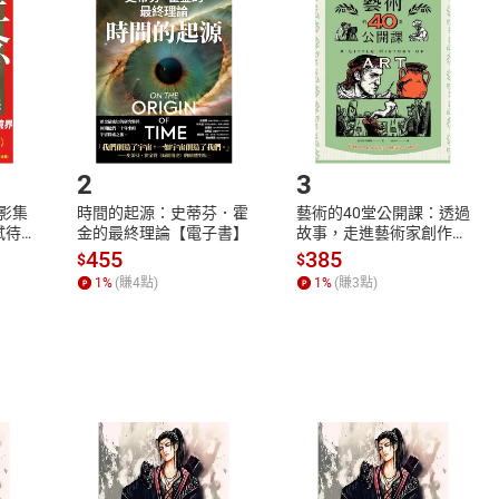
欲取消訂單或辦理退貨時，請登入樂天市場，並於「我的訂單」
Shopping cart
Login
將依您的申請進行審核，待審核通過後將為您辦理退款事宜。
市場須以整筆訂單為單位進行取消/退貨，恕無法以單支商品取消
如何開始使用？
.選擇閱讀載具
Step2.
2
3
X影集
時間的起源：史蒂芬．霍
藝術的40堂公開課：透過
蓄弒待
金的最終理論【電子書】
故事，走進藝術家創作現
場，看藝術如何誕生、如
455
385
$
$
何形塑人類生活【電子
1
%
(賺
4
點)
1
%
(賺
3
點)
書】