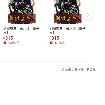
客服資訊
豫期
服務時間：週一到週五 10:00-12:00、
易解
13:00-17:00 (國定假日及例假日休息)
剑傲重生：第九部【電子
剑傲重生：第八部【電子
潜水史
品性
客服電話：0080-1857077
書】
書】
andari
al) Sc
請參
客服信箱：
聯絡店家
315
315
13
$
$
$
r【電
1
%
(賺
3
點)
1
%
(賺
3
點)
1
%
由飛比價格提供的資訊