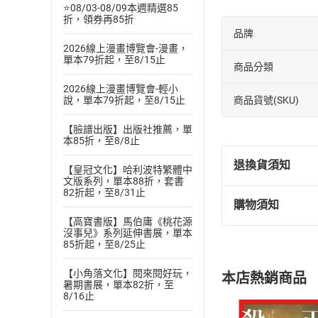
⭐08/03-08/09本週精選85
折，領券再85折
品牌
2026線上漫畫博覽會-漫畫，
單本79折起，至8/15止
商品分類
2026線上漫畫博覽會-輕小
商品貨號(SKU)
說，單本79折起，至8/15止
【臉譜出版】出版社推薦，單
本85折，至8/8止
退換貨須知
【皇冠文化】哈利波特繁體中
文版系列，單本88折，套書
82折起，至8/31止
購物須知
退換貨規定：
【高寶書版】馬伯庸《桃花源
(
一
)
依
消費
沒事兒》系列延伸書展，單本
85折起，至8/25止
內容或一經提
購書須知
定。
【小角落文化】閱來閱好玩，
本店熱銷商品
(
二
)
消費者
暑期書展，單本82折，至
8/16止
且已下載
/
存
挑選
商