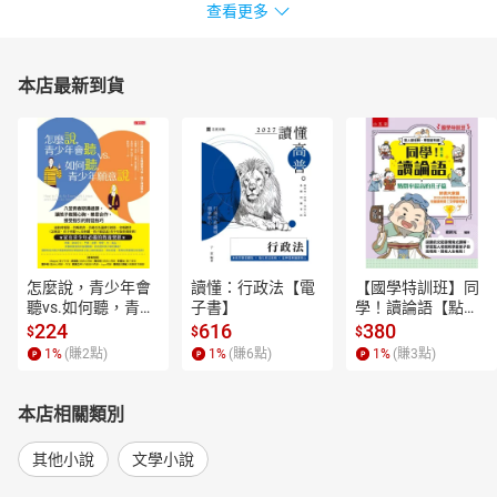
查看更多
本店最新到貨
怎麼說，青少年會
讀懂：行政法【電
【國學特訓班】同
聽vs.如何聽，青少
子書】
學！讀論語【點閱
年願意說【電子
率最高的孔子篇】
224
616
380
$
$
$
書】
逗趣的文配圖情境
1
%
(賺
2
點)
1
%
(賺
6
點)
1
%
(賺
3
點)
式講解，學習聖人
老師和學霸弟子的
高情商，開拓人生
本店相關類別
格局！【電子書】
其他小說
文學小說