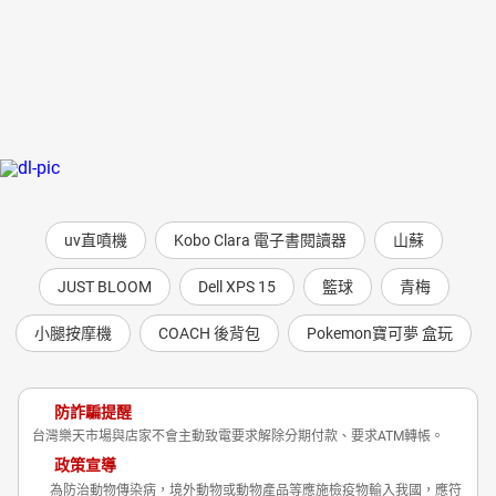
uv直噴機
Kobo Clara 電子書閱讀器
山蘇
JUST BLOOM
Dell XPS 15
籃球
青梅
小腿按摩機
COACH 後背包
Pokemon寶可夢 盒玩
防詐騙提醒
台灣樂天市場與店家不會主動致電要求解除分期付款、要求ATM轉帳。
政策宣導
為防治動物傳染病，境外動物或動物產品等應施檢疫物輸入我國，應符