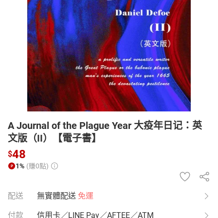
日本購物
電子/紙本書
HOT
A Journal of the Plague Year 大疫年日记：英
文版（II）【電子書】
48
$
1%
(賺0點)
配送
無實體配送
免運
付款
信用卡／LINE Pay／AFTEE／ATM