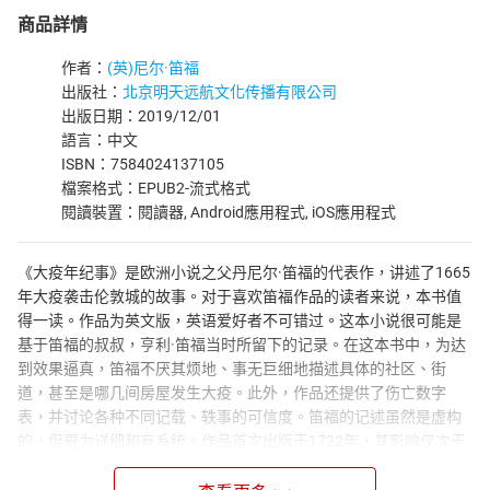
商品詳情
作者：
(英)尼尔·笛福
出版社：
北京明天远航文化传播有限公司
出版日期：2019/12/01
語言：中文
ISBN：7584024137105
檔案格式：EPUB2-流式格式
閱讀裝置：閱讀器, Android應用程式, iOS應用程式
《大疫年纪事》是欧洲小说之父丹尼尔·笛福的代表作，讲述了1665
年大疫袭击伦敦城的故事。对于喜欢笛福作品的读者来说，本书值
得一读。作品为英文版，英语爱好者不可错过。这本小说很可能是
基于笛福的叔叔，亨利·笛福当时所留下的记录。在这本书中，为达
到效果逼真，笛福不厌其烦地、事无巨细地描述具体的社区、街
道，甚至是哪几间房屋发生大疫。此外，作品还提供了伤亡数字
表，并讨论各种不同记载、轶事的可信度。笛福的记述虽然是虚构
的，但更为详细和有系统。作品首次出版于1722年，其影响仅次于
《鲁滨逊漂流记》。笛福把这场鼠疫的发生、传播，引起的恐怖和
人心惶惶，以及死亡数字、逃疫的景况写得如身临其境。当时法国