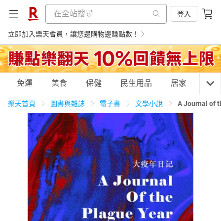
登入
立即加入樂天會員，讓您邊購物邊賺點數！
購物網分類
免運
美食
保健
民生用品
居家
3C
樂天首頁
圖書與雜誌
電子書
文學小說
A Journal
天天免運
美食蛋糕
養生保健
民生用品
居家生活
3C家電
運動休閒
親子玩具
女裝
男裝
化妝保養
情趣用品