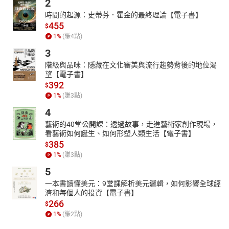
2
時間的起源：史蒂芬．霍金的最終理論【電子書】
455
$
1
%
(賺
4
點)
3
階級與品味：隱藏在文化審美與流行趨勢背後的地位渴
望【電子書】
392
$
1
%
(賺
3
點)
4
藝術的40堂公開課：透過故事，走進藝術家創作現場，
看藝術如何誕生、如何形塑人類生活【電子書】
385
$
1
%
(賺
3
點)
5
一本書讀懂美元：9堂課解析美元邏輯，如何影響全球經
濟和每個人的投資【電子書】
266
$
1
%
(賺
2
點)