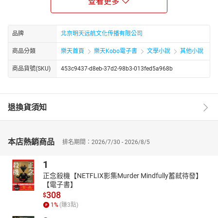
查看更多
马赛鼠疫流行，引起了人们的特别关注。可以说，笛福的作品满足
了市民对鼠疫的好奇心。笛福对他所描写的人物理解较深，他善于
写个人在不利的环境中克服困难。他的主人公有聪明才智，充满活
品牌
北京明天远航文化传播有限公司
力，不信天命，相信“常识”。情节结构不落斧凿痕迹。笛福尤其擅长
商品分類
樂天首頁
樂天Kobo電子書
文學小說
其他小說
描写环境，细节逼真，虚构的情景写得使人如身临其境。
商品貨號(SKU)
453c9437-d8eb-37d2-98b3-013fed5a968b
退換貨須知
本店熱銷商品
排名期間：2026/7/30 - 2026/8/5
1
正念殺機【NETFLIX影集Murder Mindfully蓄弒待發】
【電子書】
308
$
1
%
(賺
3
點)