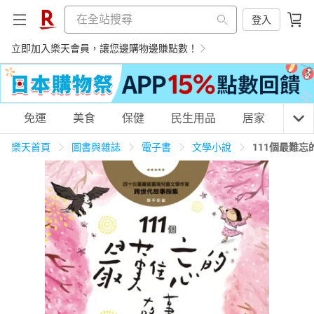
登入
立即加入樂天會員，讓您邊購物邊賺點數！
購物網分類
免運
美食
保健
民生用品
居家
3C
樂天首頁
圖書與雜誌
電子書
文學小說
111個最難忘
天天免運
美食蛋糕
養生保健
民生用品
居家生活
3C家電
運動休閒
親子玩具
女裝
男裝
化妝保養
情趣用品