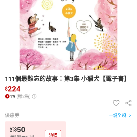
日本購物
電子/紙本書
HOT
111個最難忘的故事：第3集 小獵犬【電子書】
224
$
1%
(賺2點)
優惠券
一鍵全領
50
$
折
領取
滿555元可用