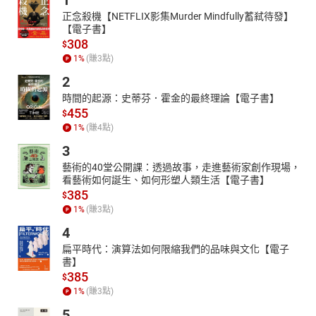
1
★一本故事、多種文體，有寓言、童話、民間故事、神話等
正念殺機【NETFLIX影集Murder Mindfully蓄弒待發】
等，提供豐富的閱讀體驗。
【電子書】
★小朋友、老師和家長最棒的說故事話本
308
$
★本書有附注音
1
%
(賺
3
點)
名人推薦
2
黃雅淳｜臺東大學兒童文學所教授
時間的起源：史蒂芬．霍金的最終理論【電子書】
馮季眉｜字畝文化社長兼總編輯
455
$
1
%
(賺
4
點)
3
藝術的40堂公開課：透過故事，走進藝術家創作現場，
看藝術如何誕生、如何形塑人類生活【電子書】
385
$
1
%
(賺
3
點)
4
扁平時代：演算法如何限縮我們的品味與文化【電子
書】
385
$
1
%
(賺
3
點)
5