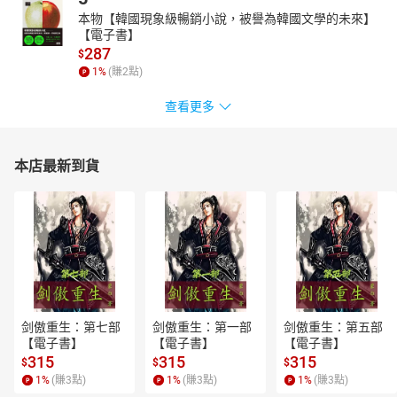
本物【韓國現象級暢銷小說，被譽為韓國文學的未來】
【電子書】
287
$
1
%
(賺
2
點)
查看更多
本店最新到貨
剑傲重生：第七部
剑傲重生：第一部
剑傲重生：第五部
【電子書】
【電子書】
【電子書】
315
315
315
$
$
$
1
%
(賺
3
點)
1
%
(賺
3
點)
1
%
(賺
3
點)