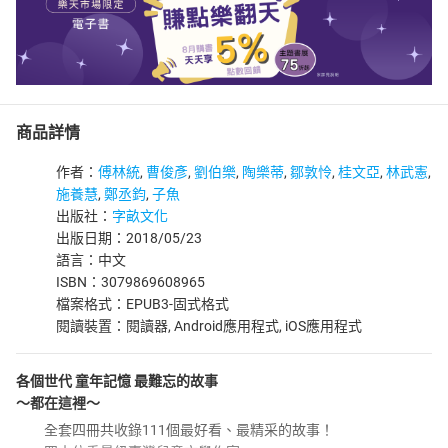
商品詳情
作者：
傅林統
,
曹俊彥
,
劉伯樂
,
陶樂蒂
,
鄒敦怜
,
桂文亞
,
林武憲
,
施養慧
,
鄭丞鈞
,
子魚
出版社：
字畝文化
出版日期：2018/05/23
語言：中文
ISBN：3079869608965
檔案格式：EPUB3-固式格式
閱讀裝置：閱讀器, Android應用程式, iOS應用程式
各個世代 童年記憶 最難忘的故事
～都在這裡～
全套四冊共收錄111個最好看、最精采的故事！