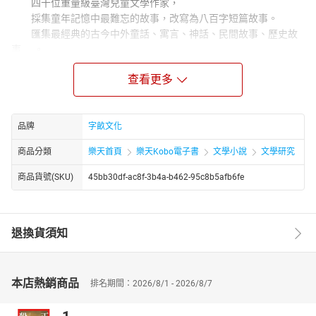
四十位重量級臺灣兒童文學作家，
採集童年記憶中最難忘的故事，改寫為八百字短篇故事。
匯集最經典的古今中外童話、寓言、神話、民間故事、歷史故
事……。
將各時代令人難忘的故事，以這個時代的語言重述。
查看更多
值得一聽再聽，一讀再讀！
** 〈小獵犬〉**
小武士騎著螞蟻般的小馬來回奔馳，小獵犬邊跑邊咬殺跳蚤。
品牌
字畝文化
這是夢境嗎？
商品分類
樂天首頁
樂天Kobo電子書
文學小說
文學研究
** 〈美麗的歐敏〉**
一根縫衣針換一個新娘？看聰明的歐敏如何用巧計讓奸詐的商
商品貨號(SKU)
45bb30df-ac8f-3b4a-b462-95c8b5afb6fe
人落荒而逃。
** 〈沒有主見的園主〉**
園子裡該種什麼才好呢？各種不同的建議，都很有道理，真難
退換貨須知
下決定……。
本書特色
★作者群包含臺灣老中青三代，網羅各大兒童文學獎得主
本店熱銷商品
排名期間：2026/8/1 - 2026/8/7
★每篇800字，適合晨讀或床邊故事
★每篇故事均附精緻全彩插畫