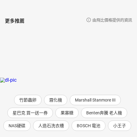
更多推薦
由飛比價格提供的資訊
竹節蟲卵
霧化機
Marshall Stanmore III
星巴克 買一送一券
果寡糖
Benten奔騰 老人機
NAS硬碟
人造石洗衣槽
BOSCH 電池
小王子