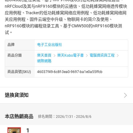
nRFCloud及其与nRF9160模块的云通信、低功耗蜂窝网络透传模块
应用例程、Tracker的低功耗蜂窝网络应用例程、低功耗蜂窝网络网
关应用例程、固件云端空中升级、物联网卡的简介及使用、
nRF9160模块的编程烧录工具、基于CMW500的nRF9160模块测
试。
品牌
电子工业出版社
商品分類
樂天首頁
樂天Kobo電子書
電腦資訊與工程
網際網路
商品貨號(SKU)
46037f49-6c8f-3ea0-9697-ba1e0a55ffcb
退換貨須知
本店熱銷商品
排名期間：2026/7/31 - 2026/8/6
1