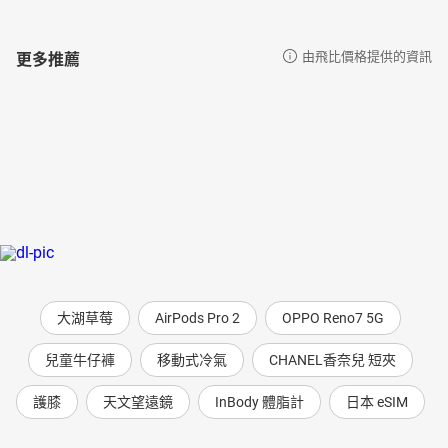
更多推薦
由飛比價格提供的資訊
大湖草莓
AirPods Pro 2
OPPO Reno7 5G
兒童牛仔褲
移動式冷氣
CHANEL香奈兒 短夾
護膝
天文望遠鏡
InBody 體脂計
日本 eSIM