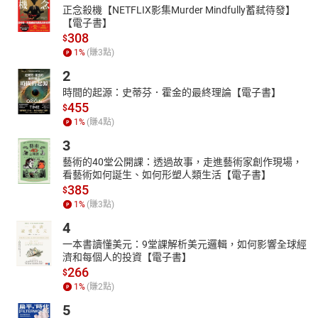
正念殺機【NETFLIX影集Murder Mindfully蓄弒待發】
【電子書】
308
$
1
%
(賺
3
點)
2
時間的起源：史蒂芬．霍金的最終理論【電子書】
455
$
1
%
(賺
4
點)
3
藝術的40堂公開課：透過故事，走進藝術家創作現場，
看藝術如何誕生、如何形塑人類生活【電子書】
385
$
1
%
(賺
3
點)
4
一本書讀懂美元：9堂課解析美元邏輯，如何影響全球經
濟和每個人的投資【電子書】
266
$
1
%
(賺
2
點)
5