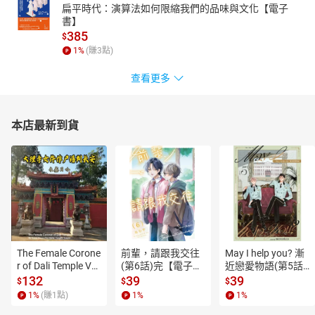
扁平時代：演算法如何限縮我們的品味與文化【電子
書】
385
$
1
%
(賺
3
點)
查看更多
本店最新到貨
The Female Corone
前輩，請跟我交往
May I help you? 漸
r of Dali Temple Vo
(第6話)完【電子
近戀愛物語(第5話)
l.6【有聲書】
書】
【電子書】
132
39
39
$
$
$
1
%
(賺
1
點)
1
%
1
%