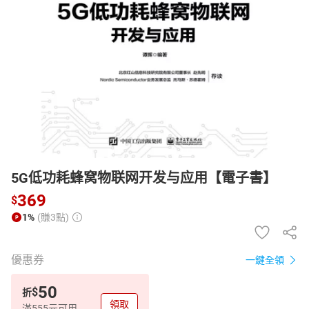
日本購物
電子/紙本書
HOT
5G低功耗蜂窝物联网开发与应用【電子書】
369
$
1%
(賺3點)
優惠券
一鍵全領
50
$
折
領取
滿555元可用