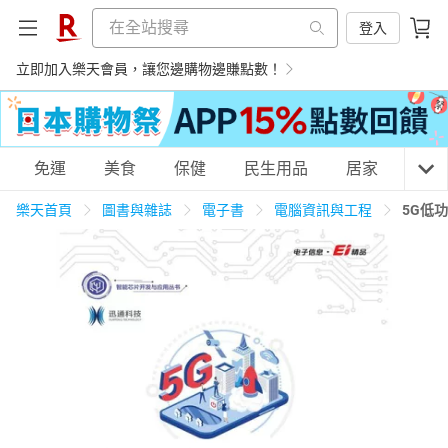
登入
立即加入樂天會員，讓您邊購物邊賺點數！
購物網分類
免運
美食
保健
民生用品
居家
3C
樂天首頁
圖書與雜誌
電子書
電腦資訊與工程
5G低
天天免運
美食蛋糕
養生保健
民生用品
居家生活
3C家電
運動休閒
親子玩具
女裝
男裝
化妝保養
情趣用品