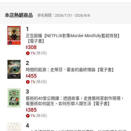
的冰冷恶意？《三更夜话录》的每个故事，都是通往未知惊
惧的一把钥匙。
本店熱銷商品
排名期間：2026/7/31 - 2026/8/6
在这里，黑夜是唯一的帷幕，恐惧是最真实的体验。当你准备好一
颗承受战栗的心，请于每晚三更时分，随我们揭开那泛黄纸页，直
1
面深藏的魑魅魍魉、无常人生与世间的冰冷恶意。
正念殺機【NETFLIX影集Murder Mindfully蓄弒待發】
你敢在今晚，成为我们的听众吗？
【電子書】
308
夜已深……《三更夜话录》，恭候入梦（或惊醒）。
$
1
%
(賺
3
點)
______
2
時間的起源：史蒂芬．霍金的最終理論【電子書】
455
$
1
%
(賺
4
點)
3
藝術的40堂公開課：透過故事，走進藝術家創作現場，
看藝術如何誕生、如何形塑人類生活【電子書】
385
$
1
%
(賺
3
點)
4