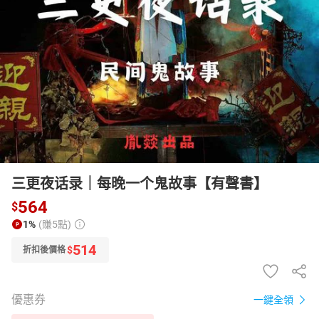
日本購物
電子/紙本書
HOT
三更夜话录｜每晚一个鬼故事【有聲書】
564
$
1%
(賺5點)
514
$
折扣後價格
優惠券
一鍵全領