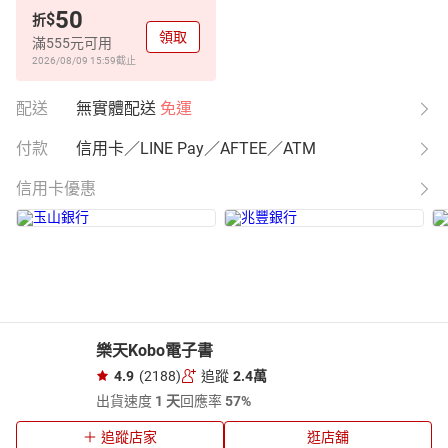
50
$
折
領取
滿555元可用
2026/08/09 15:59
截止
配送
無實體配送
免運
付款
信用卡／LINE Pay／AFTEE／ATM
信用卡優惠
樂天Kobo電子書
4.9
(2188)
追蹤
2.4萬
出貨速度
1 天
回應率
57%
追蹤店家
逛店舖