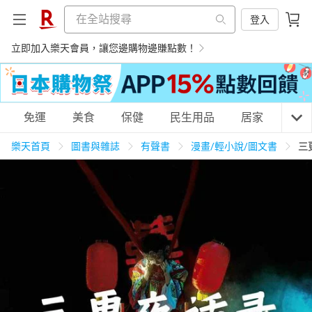
登入
立即加入樂天會員，讓您邊購物邊賺點數！
購物網分類
免運
美食
保健
民生用品
居家
3C
樂天首頁
圖書與雜誌
有聲書
漫畫/輕小說/圖文書
三
天天免運
美食蛋糕
養生保健
民生用品
居家生活
3C家電
運動休閒
親子玩具
女裝
男裝
化妝保養
情趣用品