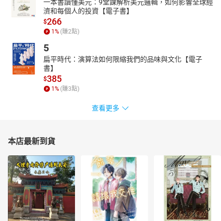
一本書讀懂美元：9堂課解析美元邏輯，如何影響全球經
濟和每個人的投資【電子書】
266
$
1
%
(賺
2
點)
5
扁平時代：演算法如何限縮我們的品味與文化【電子
書】
385
$
1
%
(賺
3
點)
查看更多
本店最新到貨