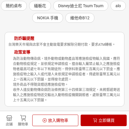
簡約桌布
緬梔花
Disney迪士尼 Tsum Tsum
alo
NOKIA 手機
維他命B12
防詐騙提醒
台灣樂天市場與店家不會主動致電要求解除分期付款、要求ATM轉帳。
政策宣導
為防治動物傳染病，境外動物或動物產品等應施檢疫物輸入我國，應符
合動物檢疫規定，並依規定申請檢疫。擅自輸入屬禁止輸入之應施檢疫
物者最高可處七年以下有期徒刑，得併科新臺幣三百萬元以下罰金。應
施檢疫物之輸入人或代理人未依規定申請檢疫者，得處新臺幣五萬元以
上一百萬元以下罰鍰，並得按次處罰。
境外商品不得隨貨贈送應施檢疫物。
收件人違反動物傳染病防治條例第三十四條第三項規定，未將郵遞寄送
輸入之應施檢疫物送交輸出入動物檢疫機關銷燬者，處新臺幣三萬元以
上十五萬元以下罰鍰。
Shopping is Entertainment!
放入購物車
立即購買
非洲豬瘟政策宣導
隱私權政策
店鋪
購物車
© Rakuten Group, Inc.