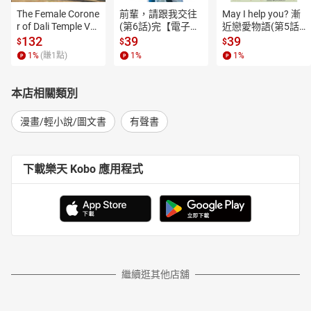
The Female Corone
前輩，請跟我交往
May I help you? 漸
r of Dali Temple Vo
(第6話)完【電子
近戀愛物語(第5話)
l.6【有聲書】
書】
【電子書】
132
39
39
$
$
$
1
%
(賺
1
點)
1
%
1
%
本店相關類別
漫畫/輕小說/圖文書
有聲書
下載樂天 Kobo 應用程式
繼續逛其他店舖