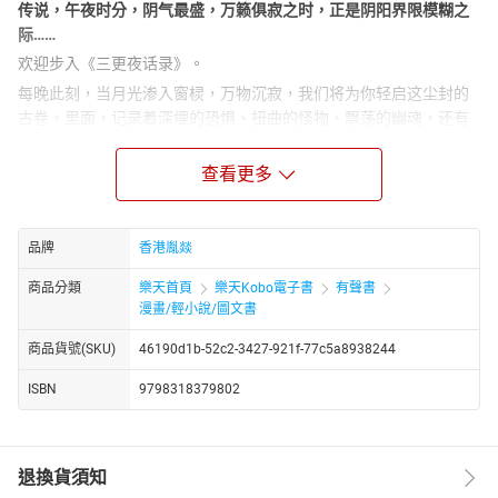
传说，午夜时分，阴气最盛，万籁俱寂之时，正是阴阳界限模糊之
际……
欢迎步入《三更夜话录》。
每晚此刻，当月光渗入窗棂，万物沉寂，我们将为你轻启这尘封的
古卷。里面，记录着深埋的恐惧、扭曲的怪物、飘荡的幽魂，还有
那些潜藏在阴影中、人性缝隙里的刺骨寒意。
一个故事，一夜惊魂：
无需长久等待，
每晚锁定此刻
，一份
查看更多
精心准备的恐怖佳肴将准时奉上。或长或短，或凄美诡异，
或毛骨悚然，满足你对深夜故事的所有想象。
古卷秘辛，百鬼出行：
故事来自何方？或许是破败老宅遗留
品牌
香港胤燚
的日记，是祖传木匣中泛黄的纸页，是某个午夜电台突然闯
商品分類
樂天首頁
樂天Kobo電子書
有聲書
入的求救信号……它们是禁忌的絮语，是不为人知的角落滋生
漫畫/輕小說/圖文書
的黑暗。
沉浸式氛围，挑战胆量：
寻一静谧角落，调暗灯光，最好是
商品貨號(SKU)
46190d1b-52c2-3427-921f-77c5a8938244
子时三刻
前后阅读。你将不仅仅是读者，更像身处古老藏书
ISBN
9798318379802
馆或幽深老宅的阴影里，亲耳聆听那令人背脊发凉的叙述。
指尖翻动书页的沙沙声，或许会掩盖窗外某个更细微的响
动？
囊括万相恐惧之源：
是狰狞的冤魂索命？是深宅大院的诡异
退換貨須知
回响？是因贪嗔痴念催生的怪诞？还是现代都市传说中隐藏