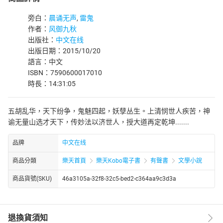
旁白：
晨诵无声
,
雷鬼
作者：
风御九秋
出版社：
中文在线
出版日期：2015/10/20
語言：中文
ISBN：7590600017010
時長：14:31:05
五胡乱华，天下纷争，鬼魅四起，妖孽丛生。上清悯世人疾苦，神
谕无量山选才天下，传妙法以济世人，授大道再定乾坤.......
品牌
中文在线
商品分類
樂天首頁
樂天Kobo電子書
有聲書
文學小說
商品貨號(SKU)
46a3105a-32f8-32c5-bed2-c364aa9c3d3a
退換貨須知