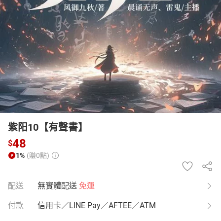
日本購物
電子/紙本書
HOT
紫阳10【有聲書】
48
$
1%
(賺0點)
配送
無實體配送
免運
付款
信用卡／LINE Pay／AFTEE／ATM