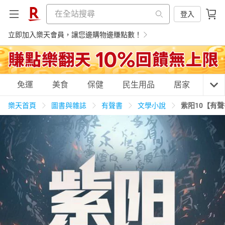
登入
立即加入樂天會員，讓您邊購物邊賺點數！
購物網分類
免運
美食
保健
民生用品
居家
3C
樂天首頁
圖書與雜誌
有聲書
文學小說
紫阳10【有
天天免運
美食蛋糕
養生保健
民生用品
居家生活
3C家電
運動休閒
親子玩具
女裝
男裝
化妝保養
情趣用品