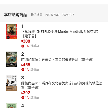
本店熱銷商品
排名期間：2026/7/30 - 2026/8/5
1
正念殺機【NETFLIX影集Murder Mindfully蓄弒待發】
【電子書】
308
$
1
%
(賺
3
點)
2
時間的起源：史蒂芬．霍金的最終理論【電子書】
455
$
1
%
(賺
4
點)
3
階級與品味：隱藏在文化審美與流行趨勢背後的地位渴
望【電子書】
392
$
1
%
(賺
3
點)
4