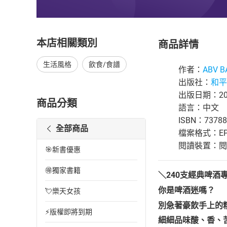
本店相關類別
商品詳情
生活風格
飲食/食譜
作者：
ABV B
出版社：
和平
出版日期：202
商品分類
語言：中文
ISBN：73788
全部商品
檔案格式：EP
閱讀裝置：閱讀器
🎯新書優惠
🉐獨家書籍
＼240支經典啤酒
你是啤酒迷嗎？
💘樂天女孩
別急著豪飲手上的
⚡版權即將到期
細細品味酸、香、