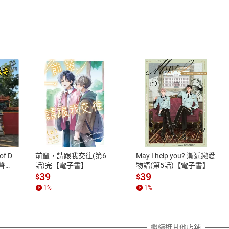
式
退換貨規範
、LINE PAY、AFTEE
本店是否提供消費者保護法七日猶
之權利，遽消費者保護法及通訊交
of D
前輩，請跟我交往(第6
May I help you? 漸近戀愛
除權合理例外情事適用準則，依商
有聲
話)完【電子書】
物語(第5話)【電子書】
質各有不同規定。詳細退換貨說明
39
39
$
$
照各商品說明。
1
%
1
%
詳細說明
繼續逛其他店舖