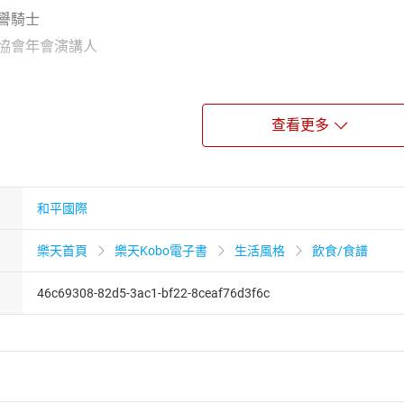
譽騎士
廠協會年會演講人
作人
查看更多
全
到原料解構，圖解啤酒的歷史及釀造過程；從味蕾感受來認識精
。
酒筆記
和平國際
啤酒、英式啤酒、美式啤酒、比利時啤酒等四大種類。本書詳細
樂天首頁
樂天Kobo電子書
生活風格
飲食/食譜
氣、酸度、顏色、苦度等六大元素，圖解每支酒款的風味特色。
料理完整公開
46c69308-82d5-3ac1-bf22-8ceaf76d3f6c
的料理也不能隨便！特別介紹40道西班牙、義大利、希臘、日本
不要遲疑了，一起飲酒做菜吧！