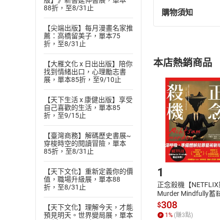
版】》新書延伸書展，單本
88折，至8/31止
購物須知
退換貨規定：
【尖端出版】每月漫畫名家推
(
一
)
依
消費
薦：高橋留美子，單本75
內容或一經提
折，至8/31止
購書須知
定。
本店熱銷商品
【大雁文化 x 日出出版】陪你
(
二
)
消費者
找到情緒出口，心理勵志書
且已下載
/
存
展，單本85折，至9/10止
挑選
商
退貨方式：您
Choose
【天下生活 x 康健出版】享受
貨」，本店鋪
自己喜歡的生活，單本85
折，至9/15止
請注意，樂天
購書後，
【臺灣商務】解碼歷史書展~
穿梭時空的閱讀冒險，單本
85折，至8/31止
Step1
1
【天下文化】重新定義你的價
值，職場升級展，單本88
正念殺機【NETFLI
折，至8/31止
Murder Mindfully
發】【電子書】
308
$
【天下文化】理解今天，才能
預見明天。世界變局展，單本
1
%
(賺
3
點)