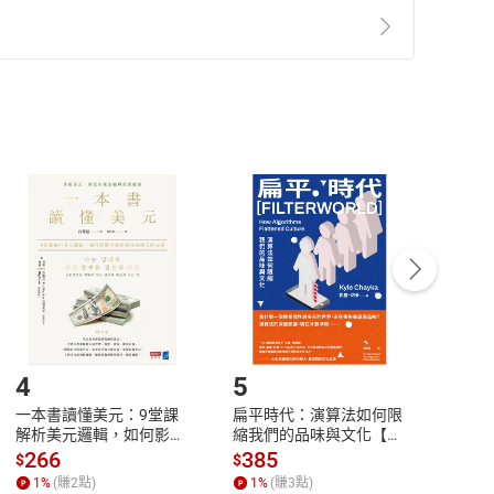
準則
第
2
條第
5
款之規定，「非以有形媒介提供之數位
，不適用消保法第
19
條第
1
項七日內無條件退貨之規
非以有形媒介提供之數位內容，消費者同意若訂購後
付款
方式
完成
訂單
中點選「瀏覽訂單明細」
>
「申請取消訂單
/
退
Payment
Complete
/退貨。
登入帳號，下載書籍後看書
4
5
6
一本書讀懂美元：9堂課
扁平時代：演算法如何限
本物
解析美元邏輯，如何影響
縮我們的品味與文化【電
說，
全球經濟和每個人的投資
子書】
來】
266
385
28
$
$
$
【電子書】
1
%
(賺
2
點)
1
%
(賺
3
點)
1
%