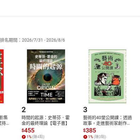
者保護法
第
19
條第
1
項後段
暨
通訊交易解除權合理例外情事適用
供即為完成之線上服務，經消費者事先同意始提供。」 之商品
排名期間：2026/7/31 - 2026/8/6
訂購本店鋪之商品即代表知悉本店鋪所銷售之商品為電子書，屬
取電子書，不得請求退貨退款。
品
放入
購物車
登入
帳號
欲取消訂單或辦理退貨時，請登入樂天市場，並於「我的訂單」
Shopping cart
Login
將依您的申請進行審核，待審核通過後將為您辦理退款事宜。
市場須以整筆訂單為單位進行取消/退貨，恕無法以單支商品取消
如何開始使用？
.選擇閱讀載具
Step2.
2
3
X影集
時間的起源：史蒂芬．霍
藝術的40堂公開課：透過
蓄弒待
金的最終理論【電子書】
故事，走進藝術家創作現
場，看藝術如何誕生、如
455
385
$
$
何形塑人類生活【電子
1
%
(賺
4
點)
1
%
(賺
3
點)
書】