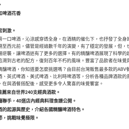
，
和啤酒花香
官刺激。
第一口啤酒，沁涼感穿透全身，在酒精的催化下，也抒發了全身
溯至西元前，儘管是經過數千年的演變，有了穩定的發展，但，
場逆襲，讓啤酒迷有了更多的選擇。有的精釀啤酒展現了科學的
追溯到古老的配方，復刻百年不朽的風味。豐富了品飲者在味覺
精釀啤酒，你知道要怎麼挑選嗎？由目前台灣販售最多款的ABV
酒、英式啤酒、美式啤酒、比利時啤酒等，分析各種品牌酒款的風
，在與酒餐搭配後，感受更多令人驚喜的味覺饗宴。
推薦來自世界
240
支經典酒款。
廳聯手，
40
道店內經典料理食譜公開。
酒的起源與歷史，介紹各國精釀啤酒特色。
節，挑戰味覺極限。