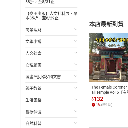
88折，至8/31止
【麥田出版】人文社科展，單
本85折，至8/29止
本店最新到貨
商業理財
文學小說
投資理財
人文社會
經濟/趨勢
歐美文學
付款方
心理勵志
財務/金融
日本文學
國際關係
ATM轉帳、信用卡
漫畫/輕小說/圖文書
管理/領導
韓國文學
政治
心靈成長/情緒
The Female Coroner 
親子教養
職場工作術
華文文學
社會科學
人際關係
輕小說
ali Temple Vol.6【
書】
132
$
生活風格
成功法
經典文學
台灣/中國歷史
兩性關係
奇幻/科幻
教育現場
1
%
(賺
1
點)
醫療保健
行銷/廣告
成長/家庭生活小說
日/韓歷史
心理學
愛情故事
兒童文學/故事
飲食/食譜
自然科普
傳記
懸疑/推理小說
其他歷史/史學
職場/社會寫實
兒童科普/學習
健身/美顏
健康/養生