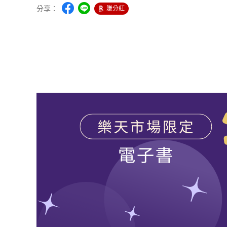
分享：
賺分紅