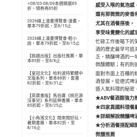
⭐08/03-08/09本週精選85
感受入喉的氣泡感
折，領券再85折
還有那微微的麥香
2026線上漫畫博覽會-漫畫，
尤其在酒餐搭後，
單本79折起，至8/15止
享受味覺變化的感
2026線上漫畫博覽會-輕小
忙碌工作後喝下的
說，單本79折起，至8/15止
酒的歷史最早可追
【臉譜出版】出版社推薦，單
乏，精釀啤酒的一
本85折，至8/8止
微醺體驗；有的則
【皇冠文化】哈利波特繁體中
面對市面上百種的
文版系列，單本88折，套書
酒發展。從德式啤
82折起，至8/31止
道人氣料理的秘密
【高寶書版】馬伯庸《桃花源
★
ABV
餐酒館強力
沒事兒》系列延伸書展，單本
85折起，至8/25止
★四家異國料理餐
★詳細解說精釀啤
【小角落文化】閱來閱好玩，
暑期書展，單本82折，至
★分析酒餐搭配細
8/16止
微醺推薦