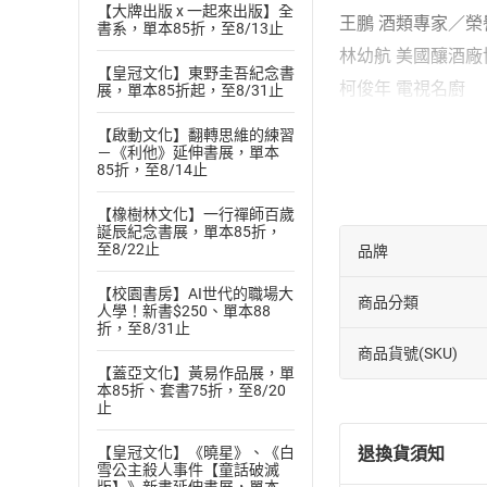
【大牌出版 x 一起來出版】全
王鵬 酒類專家／榮
書系，單本85折，至8/13止
林幼航 美國釀酒
【皇冠文化】東野圭吾紀念書
柯俊年 電視名廚
展，單本85折起，至8/31止
焦志方 美食節目製
【啟動文化】翻轉思維的練習
◆精釀啤酒百科大
－《利他》延伸書展，單本
85折，至8/14止
書中從啤酒的誕生
的第一支精釀啤酒
【橡樹林文化】一行禪師百歲
誕辰紀念書展，單本85折，
◆酒款最詳盡的品
至8/22止
品牌
精釀啤酒分為德式
【校園書房】AI世代的職場大
商品分類
酒精感、甜度、香
人學！新書$250、單本88
折，至8/31止
◆餐酒館40道異國
商品貨號(SKU)
選定了好酒，搭配
【蓋亞文化】黃易作品展，單
本85折、套書75折，至8/20
最適合的酒餐搭。
止
退換貨須知
【皇冠文化】《曉星》、《白
雪公主殺人事件【童話破滅