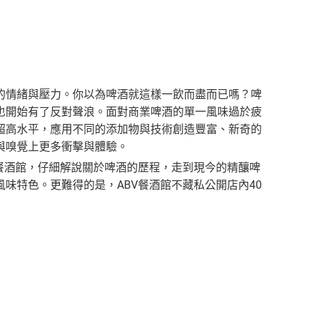
的情緒與壓力。你以為啤酒就這樣一飲而盡而已嗎？啤
也開始有了反對聲浪。面對商業啤酒的單一風味過於疲
超高水平，應用不同的添加物與技術創造豐富、新奇的
與嗅覺上更多衝擊與體驗。
餐酒館，仔細解說關於啤酒的歷程，走到現今的精釀啤
味特色。更難得的是，ABV餐酒館不藏私公開店內40