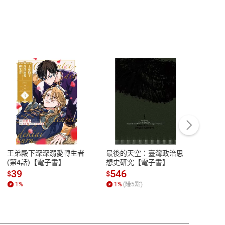
客服資訊
豫期
服務時間：週一到週五 10:00-12:00、
易解
13:00-17:00 (國定假日及例假日休息)
王弟殿下深深溺愛轉生者
最後的天空：臺灣政治思
鬼島
品性
客服電話：0080-1857077
(第4話)【電子書】
想史研究【電子書】
小事
請參
客服信箱：
聯絡店家
39
546
33
$
$
$
1
%
1
%
(賺
5
點)
1
%