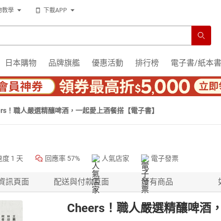
物教學
下載APP
日本購物
品牌旗艦
優惠活動
排行榜
電子書/紙本
eers！職人嚴選精釀啤酒，一起愛上酒餐搭【電子書】
速度
1 天
回應率
57%
人氣店家
電子發票
資訊頁面
配送與付款頁面
所有商品
Cheers！職人嚴選精釀啤