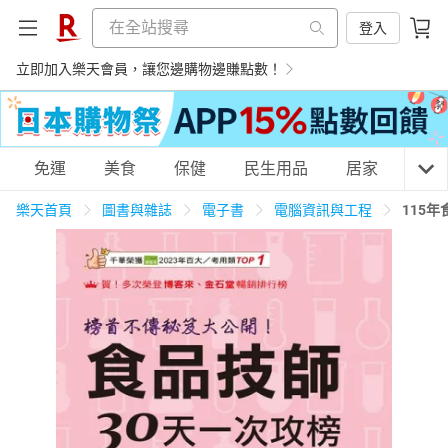
登入
立即加入樂天會員，讓您邊購物邊賺點數！
購物網分類
免運
美食
保健
民生用品
居家
3C
樂天首頁
圖書與雜誌
電子書
電腦資訊與工程
115
天天免運
美食蛋糕
養生保健
民生用品
居家生活
3C家電
運動休閒
親子玩具
女裝
男裝
化妝保養
情趣用品