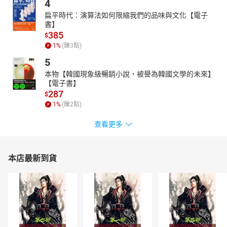
4
化了台灣本土供應鏈（如鴻海MIH、台達電）的相關考題分析，並
扁平時代：演算法如何限縮我們的品味與文化【電子
對國際標準（如CCS2、ISO 6469）與法規有深入的探討。書中亦提
書】
供詳細的考題趨勢預測與應試策略，指引考生掌握包含電池技術、
385
$
馬達原理、充電規範與圖表判讀等高頻出題熱區。
1
%
(賺
3
點)
無論您是初次接觸電動車領域的學生，或是期望取得專業認證的在
5
職人士，本書都能提供最精準、有效的學習路徑，是您準備電動車
能力鑑定的最佳夥伴。
本物【韓國現象級暢銷小說，被譽為韓國文學的未來】
【電子書】
287
$
1
%
(賺
2
點)
查看更多
本店最新到貨