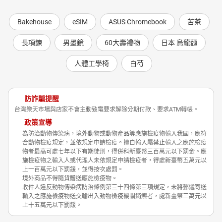
Bakehouse
eSIM
ASUS Chromebook
苦茶
長項鍊
男墨鏡
60大壽禮物
日本 烏龍麵
人體工學椅
白芍
防詐騙提醒
台灣樂天市場與店家不會主動致電要求解除分期付款、要求ATM轉帳。
政策宣導
為防治動物傳染病，境外動物或動物產品等應施檢疫物輸入我國，應符
合動物檢疫規定，並依規定申請檢疫。擅自輸入屬禁止輸入之應施檢疫
物者最高可處七年以下有期徒刑，得併科新臺幣三百萬元以下罰金。應
施檢疫物之輸入人或代理人未依規定申請檢疫者，得處新臺幣五萬元以
上一百萬元以下罰鍰，並得按次處罰。
境外商品不得隨貨贈送應施檢疫物。
收件人違反動物傳染病防治條例第三十四條第三項規定，未將郵遞寄送
輸入之應施檢疫物送交輸出入動物檢疫機關銷燬者，處新臺幣三萬元以
上十五萬元以下罰鍰。