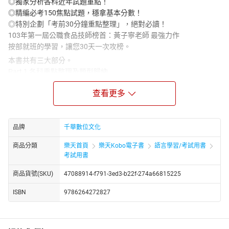
◎獨家分析各科近年試題重點！
◎精編必考150焦點試題，穩拿基本分數！
◎特別企劃「考前30分鐘重點整理」，絕對必讀！
103年第一屆公職食品技師榜首：黃子寧老師 最強力作
按部就班的學習，讓您30天一次攻榜。
本書共有三大部分。
Part 1 各科重點整理及題型歸納
◎獨家分析食品技師各科近年試題，並將所有考試重點區分為基本
查看更多
考古題、安全達標題及進攻公職題型，讀者可依個人需求來加強準
備。
◎運用大量圖片，並以表格方式呈現考試重點。
◎劃出「常考重點、觀念」，重點一目了然。
品牌
千華數位文化
Part 2精選150必考焦點試題
商品分類
樂天首頁
樂天Kobo電子書
語言學習/考試用書
精心挑選六科必考試題，各科目25題，幫助您穩拿基本分數。食品
考試用書
技師50~60分離不開您。
Part3最新試題
商品貨號(SKU)
47088914-f791-3ed3-b22f-274a66815225
收錄食品技師最新試題，讓您熟悉考試趨勢。
ISBN
9786264272827
特別企劃「考前30分鐘重點整理」，絕對必讀。
彙整近年時事及最新政府法規動向，如食安法、食品良好衛生規
範……，以及濃縮各科重點。便於考試前回想，幫助您增加信心，降