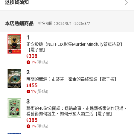
低緊張的心情。
退換貨須知
書號：1H861151
◎系統化重點整理，快速掌握核心技術與理論
◎完整收錄107~114年歷屆試題，逐題詳盡解析
本店熱銷商品
排名期間：2026/8/1 - 2026/8/7
◎獨家命題趨勢分析，助您一次高分考取證照
本書為一本專為「初級電動車機電整合工程師能力鑑定」考試設計
1
的全方位應考指南。內容緊扣最新命題趨勢，透過系統性的章節安
正念殺機【NETFLIX影集Murder Mindfully蓄弒待發】
排，協助考生建立完整且扎實的電動車知識體系。
【電子書】
308
$
全書共分為五大核心章節：
1
%
(賺
3
點)
第一章 電動車產業趨勢：深入剖析全球與台灣電動車的發展歷程、
各國現況、產業鏈結構及未來智慧化趨勢。
2
第二章 各系統基礎原理：詳解電動車的系統架構、充電、電能與動
時間的起源：史蒂芬．霍金的最終理論【電子書】
力等核心系統的基礎原理及操作安全。
455
$
第三章 常見術語與定義：彙整產業趨勢與各系統相關的專用術語，
1
%
(賺
4
點)
幫助讀者快速掌握關鍵詞彙。
3
第四章 重點複習題庫：針對前述章節內容提供重點複習題庫，強化
藝術的40堂公開課：透過故事，走進藝術家創作現場，
學習記憶與應試能力。
看藝術如何誕生、如何形塑人類生活【電子書】
第五章 歷屆考題及解析：收錄並詳細解析自107年至114年的歷屆考
385
$
題，讓考生熟悉真實考題形式與解題技巧。
1
%
(賺
3
點)
本書特色在於不僅涵蓋理論知識，更聚焦於產業實務應用，特別強