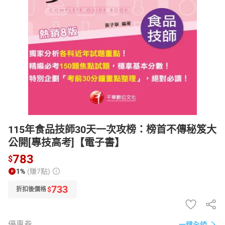
日本購物
電子/紙本書
HOT
115年食品技師30天一次攻榜：榜首不傳秘笈大
公開[專技高考]【電子書】
783
$
1%
(賺7點)
733
$
折扣後價格
優惠券
一鍵全領