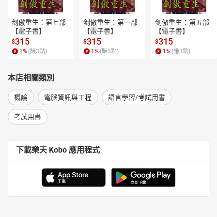
剑傲重生：第七部
剑傲重生：第一部
剑傲重生：第五部
【電子書】
【電子書】
【電子書】
315
315
315
$
$
$
1
%
(賺
3
點)
1
%
(賺
3
點)
1
%
(賺
3
點)
本店相關類別
概論
電腦資訊與工程
語言學習/考試用書
考試用書
下載樂天 Kobo 應用程式