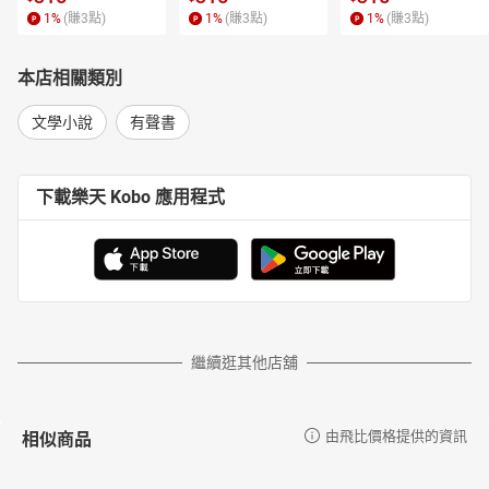
經典虐一次。——劇作家／簡莉穎
1
%
(賺
3
點)
1
%
(賺
3
點)
1
%
(賺
3
點)
‧我永遠難忘年輕時讀到《惡童三部曲》內心受到的震撼，那時作
為小說練習生的我，初次見識到寫小說可以這樣寫，簡單的文字書
本店相關類別
寫著艱難的題材，字字句句驚心動魄，多年後重讀，《惡童三部
曲》依然是我最愛的小說之一。——作家／陳雪
文學小說
有聲書
‧閱讀《惡童三部曲》是不可能遺忘的閱讀體驗。雅歌塔．克里斯
多夫用比《蒼蠅王》更殘酷的方式，推翻我們對人性的假想，並隨
著三部曲的進行一再翻轉，是徹底展現虛構威力的奇詭經典。——作
下載樂天 Kobo 應用程式
家／朱嘉漢
‧戰爭最可怕之處，不是讓我們對敵人殘暴。戰爭最可怕之處，是
讓我們對自己撒謊。成功欺騙自己的人，成為的不是騙子，而是兇
手。而《惡童三部曲》讓我們明白，戰爭中的兇手，其實也是戰爭
中的受害者——縱然他們是存活的那一方，是溫飽的那一方——他們
失去的那樣東西，比這些都更巨大。——寫作者、編輯／蕭詒徽
繼續逛其他店舖
【來自世界的最高讚譽】
‧透過兒童的無垢之言，來描述這個病態的世界，卻也能在殘酷、
刻薄的情節中讀到贖罪的契機。眼前地獄般的景象，故事中的主角
相似商品
由飛比價格提供的資訊
卻視而不見，反而以無畏的勇氣去面對。——《紐約時報》
‧小說中的主角――孿生少年和外婆，雖然行徑怪異，形同鬼魅，