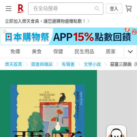
登入
立即加入樂天會員，讓您邊購物邊賺點數！
購物網分類
免運
美食
保健
民生用品
居家
3C
樂天首頁
圖書與雜誌
有聲書
文學小說
惡童三部曲（
天天免運
美食蛋糕
養生保健
民生用品
居家生活
3C家電
運動休閒
親子玩具
女裝
男裝
化妝保養
情趣用品