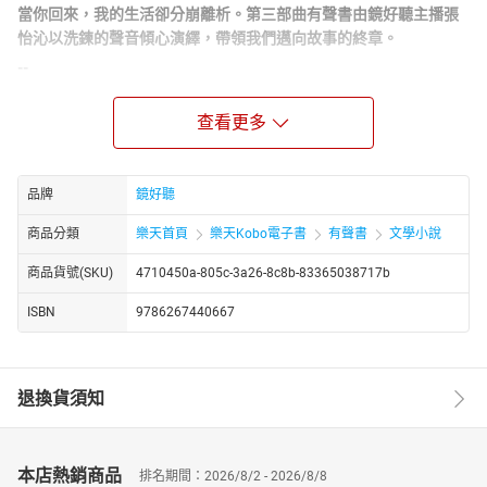
當你回來，我的生活卻分崩離析。
第三部曲
有聲書由鏡好聽主播張
怡沁以洗鍊的聲音傾心演繹，帶領我們邁向故事的終章。
--
一部跨時代的人性寓言，一朵盛綻於創傷記憶的惡之花！
查看更多
☆
翻譯名家
尉遲秀
全新譯本
☆
被翻譯成
40
多種語言版本，囊括全球多項大獎殊榮
**――**
歐洲
圖書獎、歐洲文化獎、莫拉維亞獎、科蘇特獎、凱勒獎、席勒獎、
品牌
鏡好聽
納沙泰爾學院獎、法國圖書文學獎
我迷失了方向，一直在等你。
商品分類
樂天首頁
樂天Kobo電子書
有聲書
文學小說
但消失的你，卻永遠活在另一個人生裡……
商品貨號(SKU)
4710450a-805c-3a26-8c8b-83365038717b
「親愛的兄弟，你在等我嗎？」
ISBN
9786267440667
「不，我只是在守護永恆的童年。」
--
一棵樹能活多長？一隻鳥能活多久？一個人又能活多少年？我一無
退換貨須知
所知，但我永遠記得你――我的雙胞胎兄弟。
當時的我們只是孩子，對一切都感到新奇，太陽、風、黑夜、月
亮、星星、雲、雨、雪，所有的記憶至今依然歷歷在目，我們不知
飢餓、不懂死亡、不畏恐懼，也不怕大人說的關於戰爭的遊戲。
本店熱銷商品
排名期間：2026/8/2 - 2026/8/8