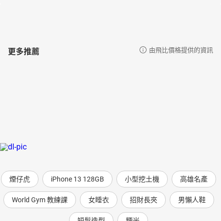
卻讓人感受到人類在抵抗恐怖與壓抑時所產生的精神火花。——法國
《世界報》
‧本書是以簡單、淺顯的文體，淬煉出的一把寒光利劍，直指人類
最原始的面貌，這是一部完全無瑕的作品。——法國《傳真報》
更多推薦
由飛比價格提供的資訊
‧無疑地，這本書首度揭開了封閉已久的中歐現代史，也是一部情
節緊湊、撼動人心的小說。——法國《解放報》
‧本書以寫實的形態、震撼的衝擊、絲毫不帶情感的抑制、頑固卻
淡然的口吻，以及非黑色幽默的戰慄作為武器，所編織而成的一部
成人小說。——法國《地球報》
‧作者揚棄華麗的語言變化，透過最小限度的文字、執拗反覆的手
法，成就了一部毫無矯飾的作品，但那簡潔明瞭又必然客觀的文
體，卻像未癒合的傷口，讓人觸目驚心。——法國《雙週文學》
‧從意料不到的地方，產生意料不到的衝擊。——日本《週刊現代》
‧卓越的殘酷現代寓言……字裡行間充滿了赤裸裸的人性。——日本
《美麗佳人月刊》
煙仔虎
iPhone 13 128GB
小型挖土機
高雄名產
‧閱讀之後，令人震撼到說不出話來……希望早日讀到續篇。——日
本《花椿月刊》
World Gym 教練課
女睡衣
招財長夾
男懶人鞋
‧荒涼而令人難以忘懷！——《舊金山紀事報》
‧故事相當具有深度，願景無比複雜，作者有力地描繪了人類內心
短髮造型
粳米