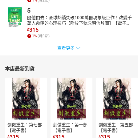
1
%
(賺
2
點)
那個所被塑造出來的他們與我們。——影評人／黃以曦
5
‧早在學生時代我就讀過《惡童三部曲》，但從來沒想過竟有一天
隨他們去：全球熱銷突破1000萬冊現象級巨作！改變千
能夠處理版權！權利人來信詢問我是否願意代理版權時，我一時還
萬人命運的心理技巧【附放下執念明信片圖】【電子
不敢相信這是真的。皇冠也在第一時間表達高度意願，積極爭取版
書】
315
$
權，並找來翻譯名家尉遲秀操刀新版翻譯，賦予經典新時代的語言
1
%
(賺
3
點)
生命，實在是讀者之福。——光磊國際版權資深經紀人／武忠森
查看更多
‧《惡童三部曲》以最簡白的文字寫出深邃、驚悚和悲傷。不動聲
色的敘述娓娓推進，幾乎不倚靠任何隱喻、象徵或詞藻鋪陳。一切
尋常都扭曲成不尋常，而所有不尋常卻變得尋常。三部曲的結構有
本店最新到貨
如莫比烏斯環，彼此怪異相連，不停在堆疊也同時在傾頹，最終連
結成只存在於紙上的虛構，卻無比真實。——小說家／黃崇凱
‧世道比惡童更惡，虛構的罪反而是殘酷現實的救贖。假如我們回
到八十年前的匈牙利，我們會成為加害者、復仇者還是寬恕者？無
論如何，在雅歌塔離去後的世界，我們似乎仍可以依賴她犀利的語
言與真正的惡格鬥。——詩人、作家／廖偉棠
‧《惡童》在青少年時代的閱讀記憶中震撼了我，到第二部曲才發
現不止如此，再到第三部曲又不止如此，戰爭與命運多冷多殘酷，
剑傲重生：第七部
剑傲重生：第一部
剑傲重生：第五部
故事究竟帶來撫慰還是謊言，尉遲秀的譯筆令人期待，不論真相為
【電子書】
【電子書】
【電子書】
何都讓人極其痛苦，這套小說太好看了，希望所有人都能再被這部
315
315
315
$
$
$