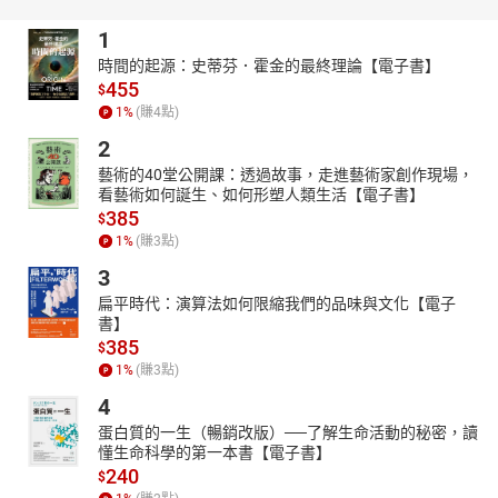
但被囚禁在記憶裡的我，人生過得比悲傷還要悲傷，我無處可逃，
1
每天都在眼淚中甦醒。我沒有了愛，失去了仁慈，只能努力把想像
的美好書寫下來，因為唯有文字才能令真話變成假話，讓謊言化為
時間的起源：史蒂芬．霍金的最終理論【電子書】
455
真實。
$
1
%
(賺
4
點)
我尋覓了一生，還是不知道你究竟是死了，或是從未存在過。也
許，一本又一本的筆記都是編織的故事，就算一切的一切都是虛假
2
的幻夢，但這些荒誕的紀錄，卻是我永恆童年的唯一真相……
藝術的40堂公開課：透過故事，走進藝術家創作現場，
看藝術如何誕生、如何形塑人類生活【電子書】
【書封設計說明／之一設計】
385
$
《惡童三部曲**（
Ⅲ
）**第三個謊》
1
%
(賺
3
點)
透用鏡中的反射畫面帶入成雙成對的物件，並藉由枯萎的花朵暗喻
3
雙胞胎的故事，藉此呼應殘酷的真相猶如一場精心鋪排的謊言。
扁平時代：演算法如何限縮我們的品味與文化【電子
**【**
各界經典推薦】
書】
‧我很難訴說雅歌塔的經典之作《惡童三部曲》對我的震撼。那不
385
$
僅是善與惡，也不只是對扭曲人世的細微觀察。而是作者經歷了殘
1
%
(賺
3
點)
酷世事，仍能輕撫著人哀痛的靈魂，深信愛能以寫作這個方式，讓
4
最沉痛的呼喊都有了善的堅持。——作家／馬欣
蛋白質的一生（暢銷改版）──了解生命活動的秘密，讀
‧《惡童三部曲》像一個沒有盡頭的黑森林，閱讀的旅程如同穿過
懂生命科學的第一本書【電子書】
一部冰冷到時間就此被凍結、遺忘的成長電影，主人翁似乎篤定但
240
$
更多是漠然的凝視，令人感到窒息，既是為了那些場景，更是通過