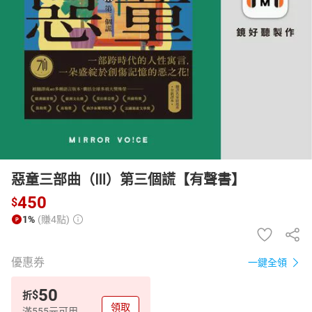
日本購物
電子/紙本書
HOT
惡童三部曲（Ⅲ）第三個謊【有聲書】
450
$
1%
(賺4點)
優惠券
一鍵全領
50
$
折
領取
滿555元可用