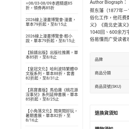
Author Biograph：
⭐08/03-08/09本週精選85
折，領券再85折
蔡东藩（1877年
俗化工作，他花费
2026線上漫畫博覽會-漫畫，
單本79折起，至8/15止
义》《南北史演义
1040回、60
2026線上漫畫博覽會-輕小
俗易懂而广受读者
說，單本79折起，至8/15止
【臉譜出版】出版社推薦，單
本85折，至8/8止
品牌
【皇冠文化】哈利波特繁體中
商品分類
文版系列，單本88折，套書
82折起，至8/31止
商品貨號(SKU)
【高寶書版】馬伯庸《桃花源
沒事兒》系列延伸書展，單本
85折起，至8/25止
【小角落文化】閱來閱好玩，
退換貨須知
暑期書展，單本82折，至
8/16止