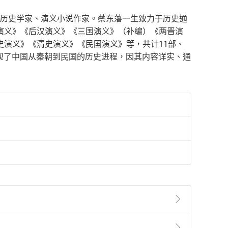
著名历史学家、演义小说作家。蔡东藩一生致力于历史通
演义》《后汉演义》《三国演义》（补编）《两晋演
演义》《清史演义》《民国演义》等，共计11部、
再现了中国从秦朝到民国的历史进程，因其内容详实、通