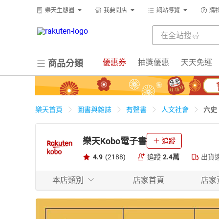
樂天生態圈
我要開店
網站導覽
購
優惠券
抽獎優惠
天天免運
商品分類
六史
樂天首頁
圖書與雜誌
有聲書
人文社會
樂天Kobo電子書
追蹤
4.9
(2188)
追蹤
2.4萬
出貨
本店類別
店家首頁
店家