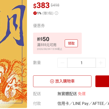
383
$
$
498
1%
(賺3點)
優惠券
50
$
折
領取
滿555元可用
2026/08/09 15:59
截止
數量
放入購物車
配送
無實體配送
免運
付款
信用卡／LINE Pay／AFTEE／