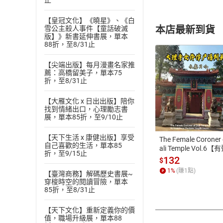
止
【皇冠文化】《曉星》、《白
本店最新到貨
雪公主殺人事件【童話破滅
版】》新書延伸書展，單本
88折，至8/31止
【尖端出版】每月漫畫名家推
薦：高橋留美子，單本75
折，至8/31止
付款方
【大雁文化 x 日出出版】陪你
找到情緒出口，心理勵志書
展，單本85折，至9/10止
ATM轉帳、信用卡
【天下生活 x 康健出版】享受
The Female Coroner 
自己喜歡的生活，單本85
ali Temple Vol.6【
折，至9/15止
書】
132
$
1
%
(賺
1
點)
【臺灣商務】解碼歷史書展~
穿梭時空的閱讀冒險，單本
85折，至8/31止
【天下文化】重新定義你的價
值，職場升級展，單本88