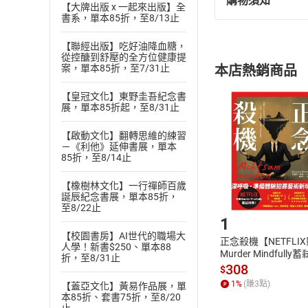
購物須知
退換貨規定：
【大牌出版 x 一起來出版】全
書系，單本85折，至8/13止
(
一
)
依
消費
內容或一經提
【聯經出版】吃好油降血糖，
購書須知
從控醣到舒壓的全方位健康提
定。
案，單本85折，至7/31止
本店熱銷商品
(
二
)
消費者
且已下載
/
存
【皇冠文化】東野圭吾紀念書
挑選
商
展，單本85折起，至8/31止
退貨方式：您
Choose
貨」，本店鋪
【啟動文化】翻轉思維的練習
請注意，樂天
－《利他》延伸書展，單本
購書後，
85折，至8/14止
【橡樹林文化】一行禪師百歲
誕辰紀念書展，單本85折，
Step1
至8/22止
1
【校園書房】AI世代的職場大
正念殺機【NETFLI
人學！新書$250、單本88
Murder Mindfully
折，至8/31止
發】【電子書】
308
$
1
%
(賺
3
點)
【蓋亞文化】黃易作品展，單
本85折、套書75折，至8/20