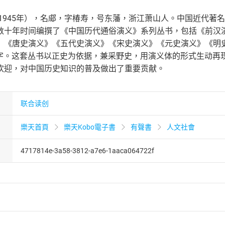
－1945年），名郕，字椿寿，号东藩，浙江萧山人。中国近代
数十年时间编撰了《中国历代通俗演义》系列丛书，包括《前汉
》《唐史演义》《五代史演义》《宋史演义》《元史演义》《明史
0余万字。这套丛书以正史为依据，兼采野史，用演义体的形式生动
欢迎，对中国历史知识的普及做出了重要贡献。
联合读创
樂天首頁
樂天Kobo電子書
有聲書
人文社會
4717814e-3a58-3812-a7e6-1aaca064722f