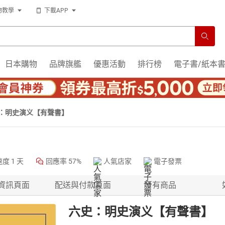
物教學
下載APP
日本購物
品牌旗艦
優惠活動
排行榜
電子書/紙本
：明史演义【有聲書】
速度
1 天
回應率
57%
人氣店家
電子發票
資訊頁面
配送與付款頁面
所有商品
六史：明史演义【有聲書】