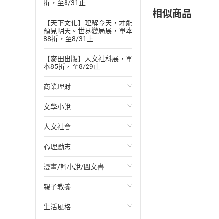
折，至8/31止
相似商品
【天下文化】理解今天，才能
預見明天。世界變局展，單本
88折，至8/31止
【麥田出版】人文社科展，單
本85折，至8/29止
商業理財
文學小說
投資理財
人文社會
經濟/趨勢
歐美文學
心理勵志
財務/金融
日本文學
國際關係
漫畫/輕小說/圖文書
管理/領導
韓國文學
政治
心靈成長/情緒
親子教養
職場工作術
華文文學
社會科學
人際關係
輕小說
生活風格
成功法
經典文學
台灣/中國歷史
兩性關係
奇幻/科幻
教育現場