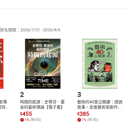
者保護法
第
19
條第
1
項後段
暨
通訊交易解除權合理例外情事適用
供即為完成之線上服務，經消費者事先同意始提供。」 之商品
排名期間：2026/7/31 - 2026/8/6
訂購本店鋪之商品即代表知悉本店鋪所銷售之商品為電子書，屬
取電子書，不得請求退貨退款。
品
放入
購物車
登入
帳號
欲取消訂單或辦理退貨時，請登入樂天市場，並於「我的訂單」
Shopping cart
Login
將依您的申請進行審核，待審核通過後將為您辦理退款事宜。
市場須以整筆訂單為單位進行取消/退貨，恕無法以單支商品取消
如何開始使用？
.選擇閱讀載具
Step2.
2
3
X影集
時間的起源：史蒂芬．霍
藝術的40堂公開課：透過
蓄弒待
金的最終理論【電子書】
故事，走進藝術家創作現
場，看藝術如何誕生、如
455
385
$
$
何形塑人類生活【電子
1
%
(賺
4
點)
1
%
(賺
3
點)
書】