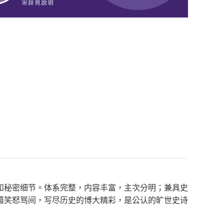
和秘密细节。体系完整，内容丰富，主次分明；兼具史
嬉笑怒骂间，写尽历史的博大精彩，是公认的旷世史诗