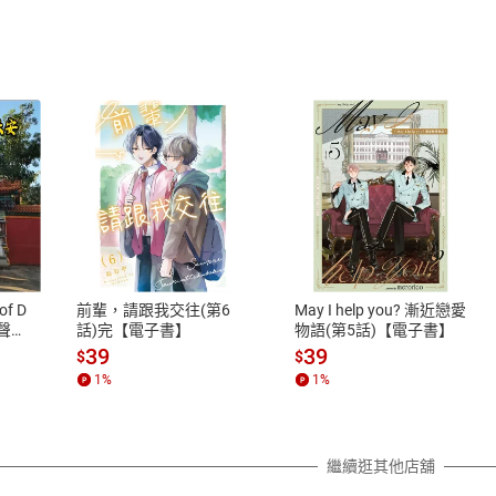
式
退換貨規範
、LINE PAY、AFTEE
本店是否提供消費者保護法七日猶
之權利，遽消費者保護法及通訊交
of D
前輩，請跟我交往(第6
May I help you? 漸近戀愛
除權合理例外情事適用準則，依商
有聲
話)完【電子書】
物語(第5話)【電子書】
質各有不同規定。詳細退換貨說明
39
39
$
$
照各商品說明。
1
%
1
%
詳細說明
繼續逛其他店舖