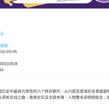
尘
读创
6/05/06
00032828
34
国历史中最具代表性的六个转折朝代，从兴起至衰落的全景面貌
与草蛇灰线之趣，恪尊史实且文辞老辣，人物繁多却栩栩如生；