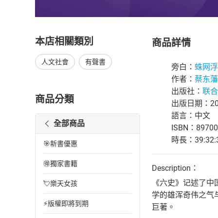
本店相關類別
商品詳情
人文社會
有聲書
旁白：
蛛网浮
作者：
蔡东藩
出版社：
联合
商品分類
出版日期：202
語言：中文
全部商品
ISBN：89700
時長：39:32:
🎯新書優惠
🉐獨家書籍
Description：
《六史》记述了中
💘樂天女孩
学的雄浑奇伟之气
⚡版權即將到期
巨著。