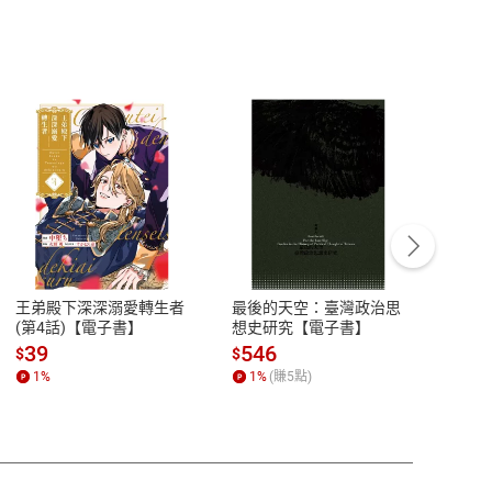
客服資訊
豫期
服務時間：週一到週五 10:00-12:00、
易解
13:00-17:00 (國定假日及例假日休息)
王弟殿下深深溺愛轉生者
最後的天空：臺灣政治思
鬼島
品性
客服電話：0080-1857077
(第4話)【電子書】
想史研究【電子書】
小事
請參
客服信箱：
聯絡店家
39
546
33
$
$
$
1
%
1
%
(賺
5
點)
1
%