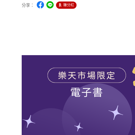
分享：
賺分紅