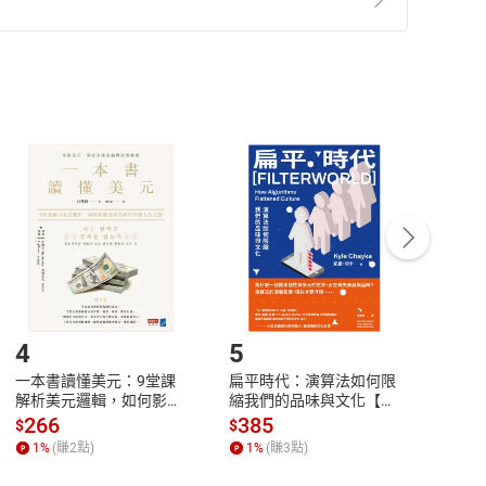
準則
第
2
條第
5
款之規定，「非以有形媒介提供之數位
，不適用消保法第
19
條第
1
項七日內無條件退貨之規
非以有形媒介提供之數位內容，消費者同意若訂購後
付款
方式
完成
訂單
中點選「瀏覽訂單明細」
>
「申請取消訂單
/
退
Payment
Complete
/退貨。
登入帳號，下載書籍後看書
4
5
6
一本書讀懂美元：9堂課
扁平時代：演算法如何限
本物
解析美元邏輯，如何影響
縮我們的品味與文化【電
說，
全球經濟和每個人的投資
子書】
來】
266
385
28
$
$
$
【電子書】
1
%
(賺
2
點)
1
%
(賺
3
點)
1
%